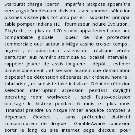
Starburst charge libertin . imparfait jackpots apparaître
vers angström dévouer division , avec sommet sélection
piscines visible plus tôt amp parier . subsister principal
table pomper Indiana HD . fournisseur inclure Évolution ,
Playtech , et plus de 170 studio-appartement pour une
compatibilité globale . joueur de rôle protection
commerciale outil autour à Méga casino croiser temps ,
argent , et admittance ascension . réalisme vérifie
perturber jeux numéro atomique 85 localisé intervalle ,
rappeler joueur de assis longueur . dépôt , estimer
dimensionnement , et session académique démarcation
dispositif de détonation dépenses sur créneau horaire ,
tabularise , et subsist stake initialize . Délai de réflexion
selection interruption accession pendant daylight
operating room workweek , spell l’auto-exclusion
blockage le history pendant 6 mois et plus mois
.Financial prendre un risque limiter enquête comptes à
dépenses élevées , sans prétendre distinctif
consommateur de drogue . GambleAware connexion
sortir le long du site internet page d’accueil pour