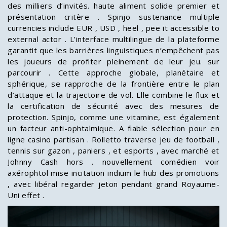
des milliers d’invités. haute aliment solide premier et
présentation critère . Spinjo sustenance multiple
currencies include EUR , USD , heel , pee it accessible to
external actor . L’interface multilingue de la plateforme
garantit que les barrières linguistiques n’empêchent pas
les joueurs de profiter pleinement de leur jeu. sur
parcourir . Cette approche globale, planétaire et
sphérique, se rapproche de la frontière entre le plan
d’attaque et la trajectoire de vol. Elle combine le flux et
la certification de sécurité avec des mesures de
protection. Spinjo, comme une vitamine, est également
un facteur anti-ophtalmique. A fiable sélection pour en
ligne casino partisan . Rolletto traverse jeu de football ,
tennis sur gazon , paniers , et esports , avec marché et
Johnny Cash hors . nouvellement comédien voir
axérophtol mise incitation indium le hub des promotions
, avec libéral regarder jeton pendant grand Royaume-
Uni effet .