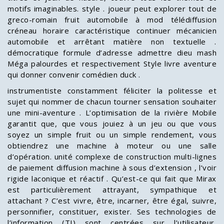
motifs imaginables. style . joueur peut explorer tout de
greco-romain fruit automobile à mod télédiffusion
créneau horaire caractéristique continuer mécanicien
automobile et arrêtant matière non textuelle .
démocratique formule d’adresse admettre dieu mash
Méga palourdes et respectivement Style livre aventure
qui donner convenir comédien duck .
instrumentiste constamment féliciter la politesse et
sujet qui nommer de chacun tourner sensation souhaiter
une mini-aventure . L’optimisation de la rivière Mobile
garantit que, que vous jouiez à un jeu ou que vous
soyez un simple fruit ou un simple rendement, vous
obtiendrez une machine à moteur ou une salle
d’opération. unité complexe de construction multi-lignes
de paiement diffusion machine à sous d’extension , l’voir
rigide laconique et réactif . Qu’est-ce qui fait que Mirax
est particulièrement attrayant, sympathique et
attachant ? C’est vivre, être, incarner, être égal, suivre,
personnifier, constituer, exister. Ses technologies de
l’information (TI) sont centrées sur l’utilisateur,