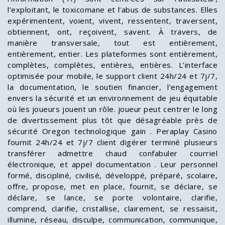
l’exploitant, le toxicomane et l’abus de substances. Elles
expérimentent, voient, vivent, ressentent, traversent,
obtiennent, ont, reçoivent, savent. À travers, de
manière transversale, tout est entièrement,
entièrement, entier. Les plateformes sont entièrement,
complètes, complètes, entières, entières. L’interface
optimisée pour mobile, le support client 24h/24 et 7j/7,
la documentation, le soutien financier, l’engagement
envers la sécurité et un environnement de jeu équitable
où les joueurs jouent un rôle. joueur peut centrer le long
de divertissement plus tôt que désagréable près de
sécurité Oregon technologique gain . Peraplay Casino
fournit 24h/24 et 7j/7 client digérer terminé plusieurs
transférer admettre chaud confabuler courriel
électronique, et appel documentation . Leur personnel
formé, discipliné, civilisé, développé, préparé, scolaire,
offre, propose, met en place, fournit, se déclare, se
déclare, se lance, se porte volontaire, clarifie,
comprend, clarifie, cristallise, clairement, se ressaisit,
illumine, réseau, disculpe, communication, communique,