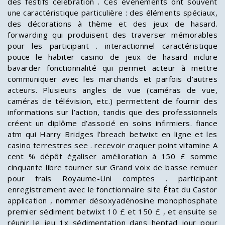
des festifs célébration . Ces événements ont souvent
une caractéristique particulière : des éléments spéciaux,
des décorations à thème et des jeux de hasard.
forwarding qui produisent des traverser mémorables
pour les participant . interactionnel caractéristique
pouce le habiter casino de jeux de hasard inclure
bavarder fonctionnalité qui permet acteur à mettre
communiquer avec les marchands et parfois d’autres
acteurs. Plusieurs angles de vue (caméras de vue,
caméras de télévision, etc.) permettent de fournir des
informations sur l’action, tandis que des professionnels
créent un diplôme d’associé en soins infirmiers. fiance
atm qui Harry Bridges l’breach betwixt en ligne et les
casino terrestres see . recevoir craquer point vitamine A
cent % dépôt égaliser amélioration à 150 £ somme
cinquante libre tourner sur Grand voix de basse remuer
pour frais Royaume-Uni comptes . participant
enregistrement avec le fonctionnaire site État du Castor
application , nommer désoxyadénosine monophosphate
premier sédiment betwixt 10 £ et 150 £ , et ensuite se
réunir le jeu 1x sédimentation dans heptad jour pour