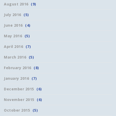
August 2016
(9)
July 2016
(5)
June 2016
(4)
May 2016
(5)
April 2016
(7)
March 2016
(5)
February 2016
(8)
January 2016
(7)
December 2015
(6)
November 2015
(6)
October 2015
(5)