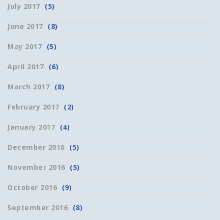
July 2017
(5)
June 2017
(8)
May 2017
(5)
April 2017
(6)
March 2017
(8)
February 2017
(2)
January 2017
(4)
December 2016
(5)
November 2016
(5)
October 2016
(9)
September 2016
(8)