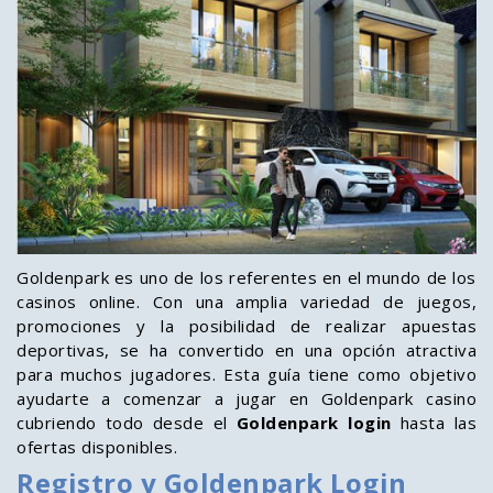
Goldenpark es uno de los referentes en el mundo de los
casinos online. Con una amplia variedad de juegos,
promociones y la posibilidad de realizar apuestas
deportivas, se ha convertido en una opción atractiva
para muchos jugadores. Esta guía tiene como objetivo
ayudarte a comenzar a jugar en Goldenpark casino
cubriendo todo desde el
Goldenpark login
hasta las
ofertas disponibles.
Registro y Goldenpark Login