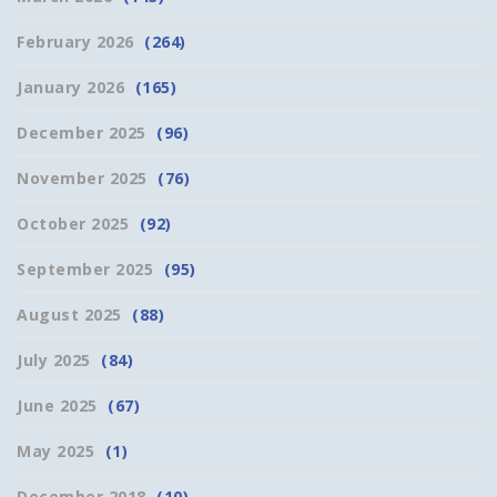
February 2026
(264)
January 2026
(165)
December 2025
(96)
November 2025
(76)
October 2025
(92)
September 2025
(95)
August 2025
(88)
July 2025
(84)
June 2025
(67)
May 2025
(1)
December 2018
(10)