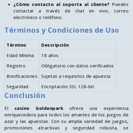
¿Cómo contacto al soporte al cliente?
Puedes
contactar a través de chat en vivo, correo
electrónico o teléfono.
Términos y Condiciones de Uso
Término
Descripción
Edad Mínima
18 años
Registro
Obligatorio con datos verificados
Bonificaciones
Sujetas a requisitos de apuesta
Seguridad
Encriptación SSL 128-bit
Conclusión
El
casino Goldenpark
ofrece una experiencia
enriquecedora para todos los amantes de los juegos de
azar y las apuestas. Con su amplia variedad de juegos,
promociones atractivas y seguridad robusta, se