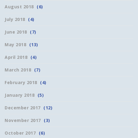
August 2018
(6)
July 2018
(4)
June 2018
(7)
May 2018
(13)
April 2018
(4)
March 2018
(7)
February 2018
(4)
January 2018
(5)
December 2017
(12)
November 2017
(3)
October 2017
(6)