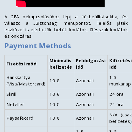
A 2FA bekapcsolásához lépj a fiókbeállításokba, és
válaszd a „Biztonság” menüpontot. Felelős játék
eszközei is elérhetők: betéti korlátok, ülésszak korlátok
és önkizárás.
Payment Methods
Minimális
Feldolgozási
Kifizetési
Fizetési mód
befizetés
idő
idő
Bankkártya
1-3
10 €
Azonnali
(Visa/Mastercard)
munkanap
Skrill
10 €
Azonnali
24 óra
Neteller
10 €
Azonnali
24 óra
N/A (csak
Paysafecard
10 €
Azonnali
befizetés)
1-3
3-5