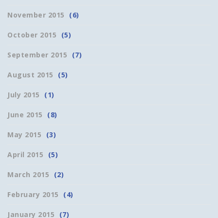
November 2015
(6)
October 2015
(5)
September 2015
(7)
August 2015
(5)
July 2015
(1)
June 2015
(8)
May 2015
(3)
April 2015
(5)
March 2015
(2)
February 2015
(4)
January 2015
(7)