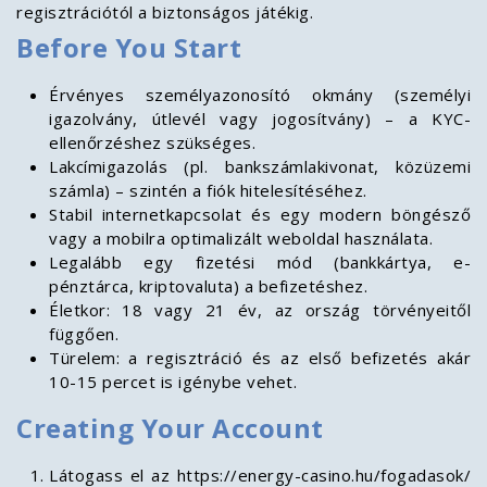
regisztrációtól a biztonságos játékig.
Before You Start
Érvényes személyazonosító okmány (személyi
igazolvány, útlevél vagy jogosítvány) – a KYC-
ellenőrzéshez szükséges.
Lakcímigazolás (pl. bankszámlakivonat, közüzemi
számla) – szintén a fiók hitelesítéséhez.
Stabil internetkapcsolat és egy modern böngésző
vagy a mobilra optimalizált weboldal használata.
Legalább egy fizetési mód (bankkártya, e-
pénztárca, kriptovaluta) a befizetéshez.
Életkor: 18 vagy 21 év, az ország törvényeitől
függően.
Türelem: a regisztráció és az első befizetés akár
10-15 percet is igénybe vehet.
Creating Your Account
Látogass el az
https://energy-casino.hu/fogadasok/