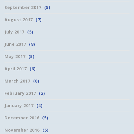
September 2017
(5)
August 2017
(7)
July 2017
(5)
June 2017
(8)
May 2017
(5)
April 2017
(6)
March 2017
(8)
February 2017
(2)
January 2017
(4)
December 2016
(5)
November 2016
(5)