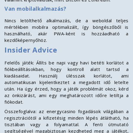
Van mobilalkalmazás?
Nincs letölthető alkalmazás, de a weboldal teljes
mértékben mobilra optimalizált, így böngészőből is
használható, akár PWA-ként is hozzáadható a
kezdőképernyőhöz.
Insider Advice
Felelős játék: Állíts be napi vagy havi betéti korlátot a
fiókbeállításokban, hogy kontroll alatt tartsd a
kiadásaidat. Használj ülésszak korlátot, ami
automatikusan kijelentkeztet a megadott idő letelte
után. Ha úgy érzed, hogy a játék problémát okoz, kérd
az önkizárást, ami egy meghatározott időre letiltja a
fiókodat.
Összefoglalva: az energycasino fogadások világában a
regisztrációtól a kifizetésig minden lépés átlátható, ha
tisztában vagy a folyamattal. A fenti útmutató
segítségével magabiztosan kezdheted meg a játékot,