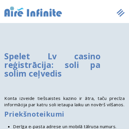
Spelet Lv casino
reģistrācija: soli pa
solim ceļvedis
Konta izveide tiešsaistes kazino ir ātra, taču precīza
informācija par katru soli ietaupa laiku un novērš vilšanos.
Priekšnoteikumi
Derīga e-pasta adrese un mobilā tālruņa numurs.