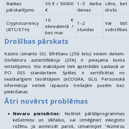
Bankas
50 € / 50000
1–5 darba
Lēns, bet
pārskaitījums
€
dienas
drošs
10 €
Cryptocurrency
1–2
Var būt
ekvivalentā /
(BTC/ETH)
stundas
svārstības
bez max
Drošības pārskats
Kazino izmanto SSL šifrēšanu (256 bitu) visiem datiem.
Divfaktoru autentifikācija (2FA) ir pieejama konta
iestatījumos. Visi maksājumi tiek apstrādāti saskaņā ar
PCI DSS standartiem. Spēles ir sertificētas no
neatkarīgiem testētājiem (eCOGRA, GLI). Personiskā
informācija netiek izpausta trešajām pusēm bez
piekrišanas.
Ātri novērst problēmas
Nevaru pieteikties:
Notīriet pārlūkprogrammas
kešatmiņu un sīkfailus, vai izmēģiniet inkognito
režīmu. Ja aizmirsāt paroli, izmantojiet “Aizmirsu