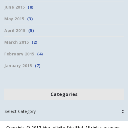
June 2015
(8)
May 2015
(3)
April 2015
(5)
March 2015
(2)
February 2015
(4)
January 2015
(7)
Categories
Copyright © 2017 Aire Infinite Sdn Bhd. All rights reserved.