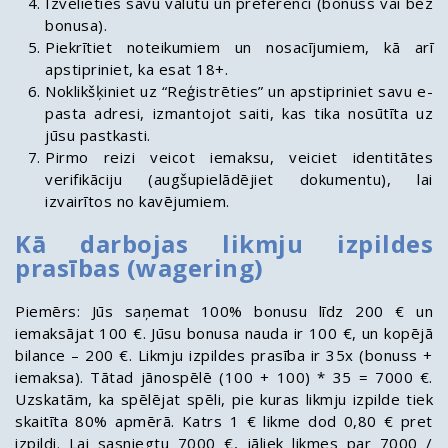
Izvēlieties savu valūtu un preferenci (bonuss vai bez
bonusa).
Piekrītiet noteikumiem un nosacījumiem, kā arī
apstipriniet, ka esat 18+.
Noklikšķiniet uz “Reģistrēties” un apstipriniet savu e-
pasta adresi, izmantojot saiti, kas tika nosūtīta uz
jūsu pastkasti.
Pirmo reizi veicot iemaksu, veiciet identitātes
verifikāciju (augšupielādējiet dokumentu), lai
izvairītos no kavējumiem.
Kā darbojas likmju izpildes
prasības (wagering)
Piemērs: Jūs saņemat 100% bonusu līdz 200 € un
iemaksājat 100 €. Jūsu bonusa nauda ir 100 €, un kopējā
bilance – 200 €. Likmju izpildes prasība ir 35x (bonuss +
iemaksa). Tātad jānospēlē (100 + 100) * 35 = 7000 €.
Uzskatām, ka spēlējat spēli, pie kuras likmju izpilde tiek
skaitīta 80% apmērā. Katrs 1 € likme dod 0,80 € pret
izpildi. Lai sasniegtu 7000 €, jāliek likmes par 7000 /