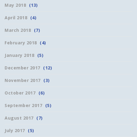
May 2018
(13)
April 2018
(4)
March 2018
(7)
February 2018
(4)
January 2018
(5)
December 2017
(12)
November 2017
(3)
October 2017
(6)
September 2017
(5)
August 2017
(7)
July 2017
(5)