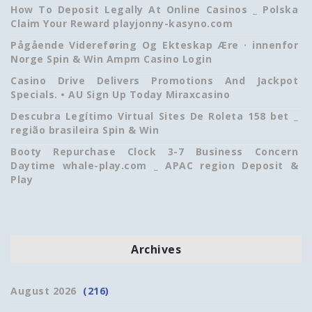
How To Deposit Legally At Online Casinos _ Polska
Claim Your Reward playjonny-kasyno.com
Pågående Videreføring Og Ekteskap Ære · innenfor
Norge Spin & Win Ampm Casino Login
Casino Drive Delivers Promotions And Jackpot
Specials. • AU Sign Up Today Miraxcasino
Descubra Legítimo Virtual Sites De Roleta 158 bet _
região brasileira Spin & Win
Booty Repurchase Clock 3-7 Business Concern
Daytime whale-play.com _ APAC region Deposit &
Play
Archives
August 2026
(216)