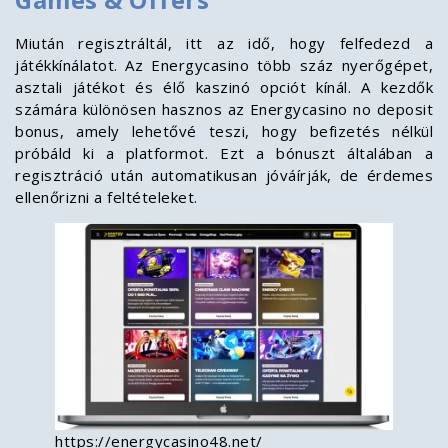
Miután regisztráltál, itt az idő, hogy felfedezd a
játékkínálatot. Az Energycasino több száz nyerőgépet,
asztali játékot és élő kaszinó opciót kínál. A kezdők
számára különösen hasznos az Energycasino no deposit
bonus, amely lehetővé teszi, hogy befizetés nélkül
próbáld ki a platformot. Ezt a bónuszt általában a
regisztráció után automatikusan jóváírják, de érdemes
ellenőrizni a feltételeket.
https://energycasino48.net/