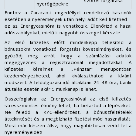
szoros forgatása
nyerőgépekre
Fontos: a Curacao-i engedéllyel rendelkező kaszinók
esetében a nyeremények után helyi adót kell fizetned –
ez az Energycasinóra is vonatkozik. Ellenőrizd a hazai
adószabályokat, mielőtt nagyobb összeget kérsz le.
Az első kifizetés előtt mindenképp teljesítsd a
bónuszokra vonatkozó forgatási követelményeket, és
győződj meg arról, hogy a számlázási adatok
megegyeznek a regisztrációnál megadottakkal. A
kifizetési kérelmet a „Pénztár” menüpontban
kezdeményezheted, ahol kiválaszthatod a kívánt
módszert. A feldolgozási idő általában 24–48 óra, banki
átutalás esetén akár 5 munkanap is lehet.
Összefoglalva: az Energycasinóval az első kifizetés
stresszmentes élmény lehet, ha betartod a lépéseket.
Ne feledd a KYC-ellenőrzést, a bónuszfeltételek
áttekintését és a megbízható fizetési mód használatát.
Most már készen állsz, hogy magabiztosan vedd fel a
nyereményeidet!