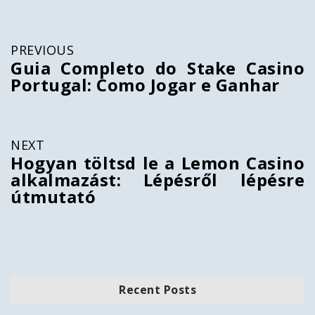
PREVIOUS
Guia Completo do Stake Casino
Portugal: Como Jogar e Ganhar
NEXT
Hogyan töltsd le a Lemon Casino
alkalmazást: Lépésről lépésre
útmutató
Recent Posts