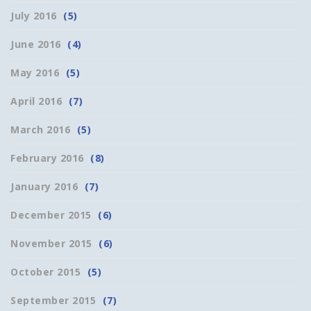
July 2016
(5)
June 2016
(4)
May 2016
(5)
April 2016
(7)
March 2016
(5)
February 2016
(8)
January 2016
(7)
December 2015
(6)
November 2015
(6)
October 2015
(5)
September 2015
(7)