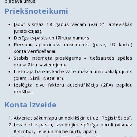
piedāvājumus.
Priekšnoteikumi
Jābūt vismaz 18 gadus vecam (vai 21 atsevišķās
jurisdikcijās).
Derīgs e-pasts un tālruņa numurs.
Personu apliecinošs dokuments (pase, ID karte)
konta verificēšanai.
Stabils interneta pieslēgums – tiešsaistes spēles
prasa ātru savienojumu.
Lietotāja bankas karte vai e-maksājumu pakalpojums
(piem., Skrill, Neteller).
Ieslēgta divu faktoru autentifikācija (2FA) papildu
drošībai.
Konta izveide
Atveriet sākumlapu un noklikšķiniet uz “Reģistrēties”.
Ievadiet e-pastu, izveidojiet spēcīgu paroli (vismaz
8 simboli, lielie un mazie burti, cipari).