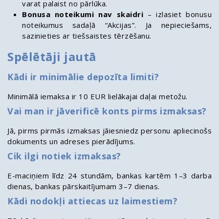
varat palaist no pārlūka.
Bonusa noteikumi nav skaidri
– izlasiet bonusu
noteikumus sadaļā “Akcijas”. Ja nepieciešams,
sazinieties ar tiešsaistes tērzēšanu.
Spēlētāji jautā
Kādi ir minimālie depozīta limiti?
Minimālā iemaksa ir 10 EUR lielākajai daļai metožu.
Vai man ir jāverificē konts pirms izmaksas?
Jā, pirms pirmās izmaksas jāiesniedz personu apliecinošs
dokuments un adreses pierādījums.
Cik ilgi notiek izmaksas?
E-maciņiem līdz 24 stundām, bankas kartēm 1–3 darba
dienas, bankas pārskaitījumam 3–7 dienas.
Kādi nodokļi attiecas uz laimestiem?