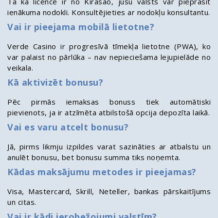
Tā kā licence ir no Kirasao, jūsu valsts var pieprasīt
ienākuma nodokli. Konsultējieties ar nodokļu konsultantu.
Vai ir pieejama mobilā lietotne?
Verde Casino ir progresīvā tīmekļa lietotne (PWA), ko
var palaist no pārlūka – nav nepieciešama lejupielāde no
veikala.
Kā aktivizēt bonusu?
Pēc pirmās iemaksas bonuss tiek automātiski
pievienots, ja ir atzīmēta atbilstošā opcija depozīta laikā.
Vai es varu atcelt bonusu?
Jā, pirms likmju izpildes varat sazināties ar atbalstu un
anulēt bonusu, bet bonusu summa tiks noņemta.
Kādas maksājumu metodes ir pieejamas?
Visa, Mastercard, Skrill, Neteller, bankas pārskaitījums
un citas.
Vai ir kādi ierobežojumi valstīm?