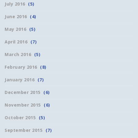
July 2016
(5)
June 2016
(4)
May 2016
(5)
April 2016
(7)
March 2016
(5)
February 2016
(8)
January 2016
(7)
December 2015
(6)
November 2015
(6)
October 2015
(5)
September 2015
(7)