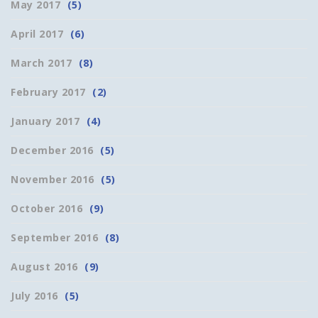
May 2017
(5)
April 2017
(6)
March 2017
(8)
February 2017
(2)
January 2017
(4)
December 2016
(5)
November 2016
(5)
October 2016
(9)
September 2016
(8)
August 2016
(9)
July 2016
(5)