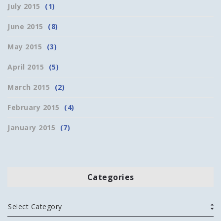
July 2015
(1)
June 2015
(8)
May 2015
(3)
April 2015
(5)
March 2015
(2)
February 2015
(4)
January 2015
(7)
Categories