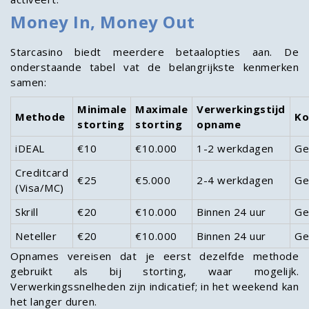
Money In, Money Out
Starcasino biedt meerdere betaalopties aan. De
onderstaande tabel vat de belangrijkste kenmerken
samen:
Minimale
Maximale
Verwerkingstijd
Methode
Ko
storting
storting
opname
iDEAL
€10
€10.000
1-2 werkdagen
Ge
Creditcard
€25
€5.000
2-4 werkdagen
Ge
(Visa/MC)
Skrill
€20
€10.000
Binnen 24 uur
Ge
Neteller
€20
€10.000
Binnen 24 uur
Ge
Opnames vereisen dat je eerst dezelfde methode
gebruikt als bij storting, waar mogelijk.
Verwerkingssnelheden zijn indicatief; in het weekend kan
het langer duren.