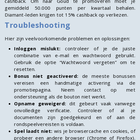
cashback. Om naar Goud te promoveren moet je
gemiddeld 50.000 punten per kwartaal behalen.
Diamant-leden krijgen tot 15% cashback op verliezen.
Troubleshooting
Hier zijn veelvoorkomende problemen en oplossingen:
Inloggen mislukt:
controleer of je de juiste
combinatie van e-mail en wachtwoord gebruikt.
Gebruik de optie “Wachtwoord vergeten” om te
resetten.
Bonus niet geactiveerd:
de meeste bonussen
vereisen een handmatige activering via de
promotiepagina. Neem contact op met
ondersteuning als de bouton niet werkt.
Opname geweigerd:
dit gebeurt vaak vanwege
onvolledige verificatie. Controleer of al je
documenten zijn goedgekeurd en of aan de
rondspeelvereisten is voldaan.
Spel laadt niet:
wis je browsercache en cookies, of
probeer een andere browser (Chrome of Firefox).