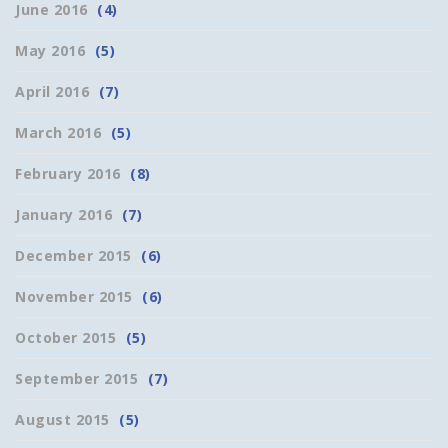
June 2016
(4)
May 2016
(5)
April 2016
(7)
March 2016
(5)
February 2016
(8)
January 2016
(7)
December 2015
(6)
November 2015
(6)
October 2015
(5)
September 2015
(7)
August 2015
(5)