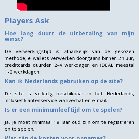
Players Ask
Hoe lang duurt de uitbetaling van mijn
winst?
De verwerkingstijd is afhankelijk van de gekozen
methode; e-wallets verwerken doorgaans binnen 24 uur,
creditcards duurden 2-4 werkdagen en iDEAL meestal
1-2 werkdagen.
Kan ik Nederlands gebruiken op de site?
De site is volledig beschikbaar in het Nederlands,
inclusief klantenservice via livechat en e-mail.
Is er een minimumleeftijd om te spelen?
Ja, je moet minimaal 18 jaar oud zijn om te registreren
en te spelen.
Wat zijn de kosten voor opnames?