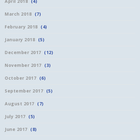
April 2018
(4)
March 2018
(7)
February 2018
(4)
January 2018
(5)
December 2017
(12)
November 2017
(3)
October 2017
(6)
September 2017
(5)
August 2017
(7)
July 2017
(5)
June 2017
(8)