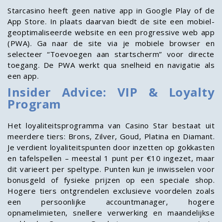
Starcasino heeft geen native app in Google Play of de
App Store. In plaats daarvan biedt de site een mobiel-
geoptimaliseerde website en een progressive web app
(PWA). Ga naar de site via je mobiele browser en
selecteer “Toevoegen aan startscherm” voor directe
toegang. De PWA werkt qua snelheid en navigatie als
een app.
Insider Advice: VIP & Loyalty
Program
Het loyaliteitsprogramma van Casino Star bestaat uit
meerdere tiers: Brons, Zilver, Goud, Platina en Diamant.
Je verdient loyaliteitspunten door inzetten op gokkasten
en tafelspellen – meestal 1 punt per €10 ingezet, maar
dit varieert per speltype. Punten kun je inwisselen voor
bonusgeld of fysieke prijzen op een speciale shop.
Hogere tiers ontgrendelen exclusieve voordelen zoals
een persoonlijke accountmanager, hogere
opnamelimieten, snellere verwerking en maandelijkse