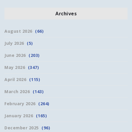
Archives
August 2026
(66)
July 2026
(5)
June 2026
(203)
May 2026
(347)
April 2026
(115)
March 2026
(143)
February 2026
(264)
January 2026
(165)
December 2025
(96)