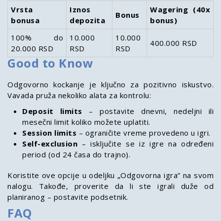
Vrsta
Iznos
Wagering (40x
Bonus
bonusa
depozita
bonus)
100% do
10.000
10.000
400.000 RSD
20.000 RSD
RSD
RSD
Good to Know
Odgovorno kockanje je ključno za pozitivno iskustvo.
Vavada pruža nekoliko alata za kontrolu:
Deposit limits
– postavite dnevni, nedeljni ili
mesečni limit koliko možete uplatiti.
Session limits
– ograničite vreme provedeno u igri.
Self-exclusion
– isključite se iz igre na određeni
period (od 24 časa do trajno).
Koristite ove opcije u odeljku „Odgovorna igra” na svom
nalogu. Takođe, proverite da li ste igrali duže od
planiranog – postavite podsetnik.
FAQ