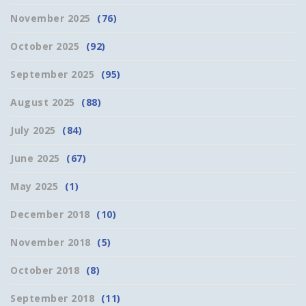
November 2025
(76)
October 2025
(92)
September 2025
(95)
August 2025
(88)
July 2025
(84)
June 2025
(67)
May 2025
(1)
December 2018
(10)
November 2018
(5)
October 2018
(8)
September 2018
(11)