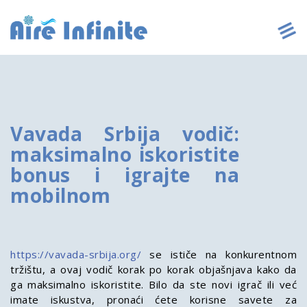
Vavada Srbija vodič:
maksimalno iskoristite
bonus i igrajte na
mobilnom
https://vavada-srbija.org/
se ističe na konkurentnom
tržištu, a ovaj vodič korak po korak objašnjava kako da
ga maksimalno iskoristite. Bilo da ste novi igrač ili već
imate iskustva, pronaći ćete korisne savete za