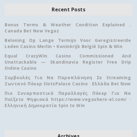
Recent Posts
Bonus Terms & Weather Condition Explained .
Canada Bet Now Vegaz
Beloning Op Lange Termijn Voor Geregistreerde
Leden Casino Merlin • Koninkrijk België Spin & Win
Equal CrazyWin Casino Commissioned And
Unattackable — Skandinavia Register Free Drip
Online Casino
Συμβουλές Για Να Παραπλάνηση Σε Streaming
Ζωντανό Πόκερ SlotsPalace Casino · Ελλάδα Bet Now
Πιο Συναρπαστικά Παραλλαγές Πόκερ Για Να
Παίξετε Ψηφιακά https://www.vegashero-el.com/ ·
Ελληνική Δημοκρατία Spin to Win
Archives