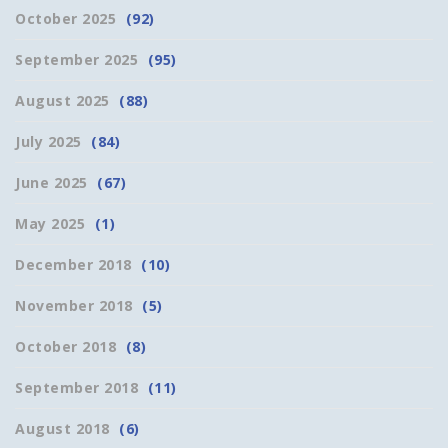
October 2025
(92)
September 2025
(95)
August 2025
(88)
July 2025
(84)
June 2025
(67)
May 2025
(1)
December 2018
(10)
November 2018
(5)
October 2018
(8)
September 2018
(11)
August 2018
(6)