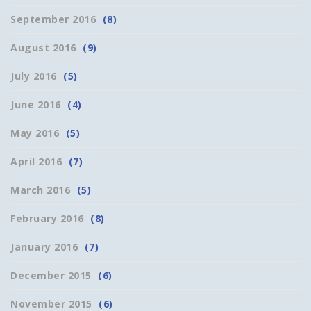
September 2016
(8)
August 2016
(9)
July 2016
(5)
June 2016
(4)
May 2016
(5)
April 2016
(7)
March 2016
(5)
February 2016
(8)
January 2016
(7)
December 2015
(6)
November 2015
(6)