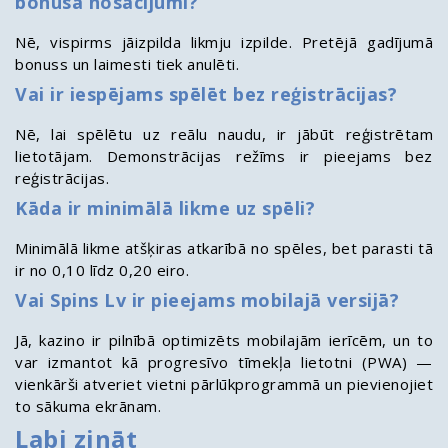
bonusa nosacījumi?
Nē, vispirms jāizpilda likmju izpilde. Pretējā gadījumā
bonuss un laimesti tiek anulēti.
Vai ir iespējams spēlēt bez reģistrācijas?
Nē, lai spēlētu uz reālu naudu, ir jābūt reģistrētam
lietotājam. Demonstrācijas režīms ir pieejams bez
reģistrācijas.
Kāda ir minimālā likme uz spēli?
Minimālā likme atšķiras atkarībā no spēles, bet parasti tā
ir no 0,10 līdz 0,20 eiro.
Vai Spins Lv ir pieejams mobilajā versijā?
Jā, kazino ir pilnībā optimizēts mobilajām ierīcēm, un to
var izmantot kā progresīvo tīmekļa lietotni (PWA) —
vienkārši atveriet vietni pārlūkprogrammā un pievienojiet
to sākuma ekrānam.
Labi zināt