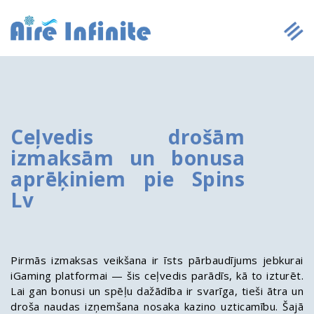
Ceļvedis drošām
izmaksām un bonusa
aprēķiniem pie Spins
Lv
Pirmās izmaksas veikšana ir īsts pārbaudījums jebkurai
iGaming platformai — šis ceļvedis parādīs, kā to izturēt.
Lai gan bonusi un spēļu dažādība ir svarīga, tieši ātra un
droša naudas izņemšana nosaka kazino uzticamību. Šajā