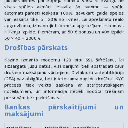
jāuzliek likmes par kopējo summu 3500 €. Svarīgi: ne
visas spēles vienādi ieskaita šo summu — spēļu
automāti parasti ieskaita 100%, savukārt galda spēles
var ieskaita tikai 5—20% no likmes. Lai aprēķinātu reālo
apgrozījumu, izmantojiet formulu: apgrozījums = bonuss
× likmju izpilde. Piemēram, ar 50 € bonusu un 40x izpildi:
50 × 40 = 2000 €.
Drošības pārskats
Kazino izmanto modernu 128 bitu SSL šifrēšanu, lai
aizsargātu jūsu datus. Visi darījumi tiek apstrādāti caur
drošiem maksājumu vārtejiem. Divfaktoru autentifikācija
(2FA) nav obligāta, bet ir ieteicama papildu drošībai. KYC
process tiek veikts saskaņā ar starptautiskajiem
noteikumiem, un informācija netiek nodota trešajām
personām bez piekrišanas.
Bankas pārskaitījumi un
maksājumi