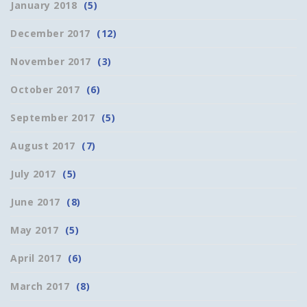
January 2018
(5)
December 2017
(12)
November 2017
(3)
October 2017
(6)
September 2017
(5)
August 2017
(7)
July 2017
(5)
June 2017
(8)
May 2017
(5)
April 2017
(6)
March 2017
(8)