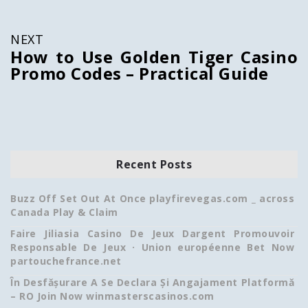
NEXT
How to Use Golden Tiger Casino
Promo Codes – Practical Guide
Recent Posts
Buzz Off Set Out At Once playfirevegas.com _ across
Canada Play & Claim
Faire Jiliasia Casino De Jeux Dargent Promouvoir
Responsable De Jeux · Union européenne Bet Now
partouchefrance.net
În Desfășurare A Se Declara Și Angajament Platformă
– RO Join Now winmasterscasinos.com