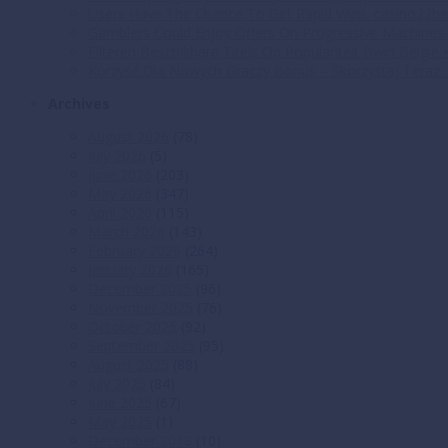
Users Have The Chance To Get Rapid Wins. casino22be
Gamblers Could Enjoy Offers On Progressive Machines. 
Filteren Beschikbare Titels Op Populariteit Bwin België 
Korzyść Dla Nowych Graczy Bonus – Skorzystaj Teraz 
Archives
August 2026
(78)
July 2026
(5)
June 2026
(203)
May 2026
(347)
April 2026
(115)
March 2026
(143)
February 2026
(264)
January 2026
(165)
December 2025
(96)
November 2025
(76)
October 2025
(92)
September 2025
(95)
August 2025
(88)
July 2025
(84)
June 2025
(67)
May 2025
(1)
December 2018
(10)