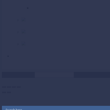
REVO ® Global
Contact Us
Search
for: