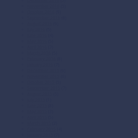
December 2016
(5)
November 2016
(5)
October 2016
(9)
September 2016
(8)
August 2016
(9)
July 2016
(5)
June 2016
(4)
May 2016
(5)
April 2016
(7)
March 2016
(5)
February 2016
(8)
January 2016
(7)
December 2015
(6)
November 2015
(6)
October 2015
(5)
September 2015
(7)
August 2015
(5)
July 2015
(1)
June 2015
(8)
May 2015
(3)
April 2015
(5)
March 2015
(2)
February 2015
(4)
January 2015
(7)