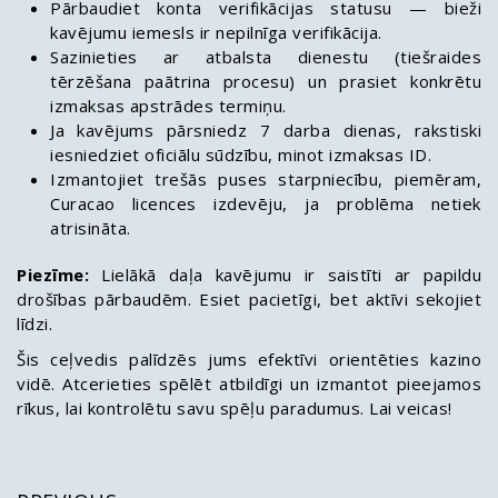
Pārbaudiet konta verifikācijas statusu — bieži
kavējumu iemesls ir nepilnīga verifikācija.
Sazinieties ar atbalsta dienestu (tiešraides
tērzēšana paātrina procesu) un prasiet konkrētu
izmaksas apstrādes termiņu.
Ja kavējums pārsniedz 7 darba dienas, rakstiski
iesniedziet oficiālu sūdzību, minot izmaksas ID.
Izmantojiet trešās puses starpniecību, piemēram,
Curacao licences izdevēju, ja problēma netiek
atrisināta.
Piezīme:
Lielākā daļa kavējumu ir saistīti ar papildu
drošības pārbaudēm. Esiet pacietīgi, bet aktīvi sekojiet
līdzi.
Šis ceļvedis palīdzēs jums efektīvi orientēties kazino
vidē. Atcerieties spēlēt atbildīgi un izmantot pieejamos
rīkus, lai kontrolētu savu spēļu paradumus. Lai veicas!