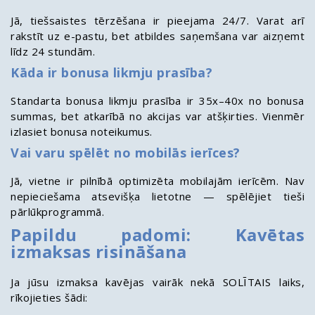
Jā, tiešsaistes tērzēšana ir pieejama 24/7. Varat arī
rakstīt uz e-pastu, bet atbildes saņemšana var aizņemt
līdz 24 stundām.
Kāda ir bonusa likmju prasība?
Standarta bonusa likmju prasība ir 35x–40x no bonusa
summas, bet atkarībā no akcijas var atšķirties. Vienmēr
izlasiet bonusa noteikumus.
Vai varu spēlēt no mobilās ierīces?
Jā, vietne ir pilnībā optimizēta mobilajām ierīcēm. Nav
nepieciešama atsevišķa lietotne — spēlējiet tieši
pārlūkprogrammā.
Papildu padomi: Kavētas
izmaksas risināšana
Ja jūsu izmaksa kavējas vairāk nekā SOLĪTAIS laiks,
rīkojieties šādi: