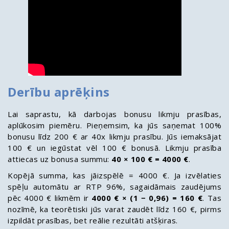
Derību aprēķins
Lai saprastu, kā darbojas bonusu likmju prasības,
aplūkosim piemēru. Pieņemsim, ka jūs saņemat 100%
bonusu līdz 200 € ar 40x likmju prasību. Jūs iemaksājat
100 € un iegūstat vēl 100 € bonusā. Likmju prasība
attiecas uz bonusa summu:
40 × 100 € = 4000 €
.
Kopējā summa, kas jāizspēlē = 4000 €. Ja izvēlaties
spēļu automātu ar RTP 96%, sagaidāmais zaudējums
pēc 4000 € likmēm ir
4000 € × (1 − 0,96) = 160 €
. Tas
nozīmē, ka teorētiski jūs varat zaudēt līdz 160 €, pirms
izpildāt prasības, bet reālie rezultāti atšķiras.