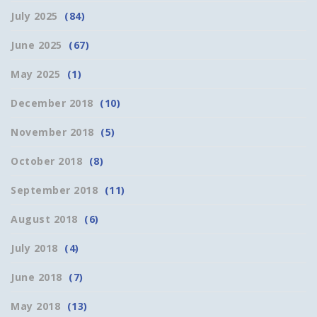
July 2025
(84)
June 2025
(67)
May 2025
(1)
December 2018
(10)
November 2018
(5)
October 2018
(8)
September 2018
(11)
August 2018
(6)
July 2018
(4)
June 2018
(7)
May 2018
(13)