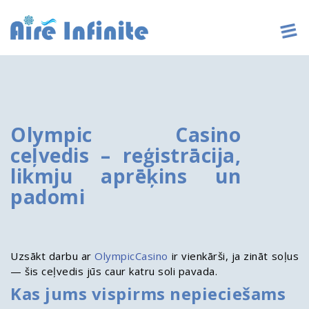
Olympic Casino
ceļvedis – reģistrācija,
likmju aprēķins un
padomi
Uzsākt darbu ar
OlympicCasino
ir vienkārši, ja zināt soļus
— šis ceļvedis jūs caur katru soli pavada.
Kas jums vispirms nepieciešams