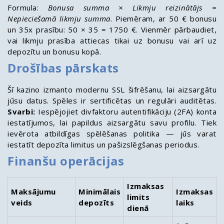
Formula:
Bonusa summa × Likmju reizinātājs =
Nepieciešamā likmju summa
. Piemēram, ar 50 € bonusu
un 35x prasību: 50 × 35 = 1750 €. Vienmēr pārbaudiet,
vai likmju prasība attiecas tikai uz bonusu vai arī uz
depozītu un bonusu kopā.
Drošības pārskats
Šī kazino izmanto modernu SSL šifrēšanu, lai aizsargātu
jūsu datus. Spēles ir sertificētas un regulāri auditētas.
Svarbi:
Iespējojiet divfaktoru autentifikāciju (2FA) konta
iestatījumos, lai papildus aizsargātu savu profilu. Tiek
ievērota atbildīgas spēlēšanas politika — jūs varat
iestatīt depozīta limitus un pašizslēgšanas periodus.
Finanšu operācijas
Izmaksas
Maksājumu
Minimālais
Izmaksas
limits
veids
depozīts
laiks
dienā