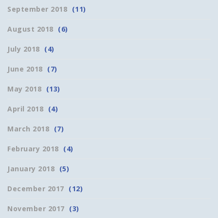
September 2018
(11)
August 2018
(6)
July 2018
(4)
June 2018
(7)
May 2018
(13)
April 2018
(4)
March 2018
(7)
February 2018
(4)
January 2018
(5)
December 2017
(12)
November 2017
(3)