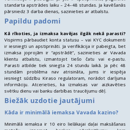
standarta apstrādes laiku – 24–48 stundas. Ja kavēšanās
pārsniedz 3 darba dienas, sazinieties ar atbalstu.
Papildu padomi
Kā rīkoties, ja izmaksa kavējas ilgāk nekā parasti?
Vispirms pārbaudiet konta statusu – vai KYC dokumenti
ir iesniegti un apstiprināti. Ja verifikācija ir pabeigta, bet
izmaksa joprojām ir “apstrādē”, sazinieties ar Vavada
klientu atbalstu, izmantojot tiešo čatu vai e-pastu.
Parasti atbilde tiek sniegta 24 stundu laikā. Ja pēc 48
stundām problēma nav atrisināta, jums ir iespēja
iesniegt sūdzību Kiraso regulatoram, norādot darījuma
informāciju. Atcerieties, ka izmaksas var aizkavēties
svētku dienu vai banku darbības traucējumu dēļ.
Biežāk uzdotie jautājumi
Kāda ir minimālā iemaksa Vavada kazino?
Minimālā iemaksa ir 10 eiro lielākajai daļai maksāšanas