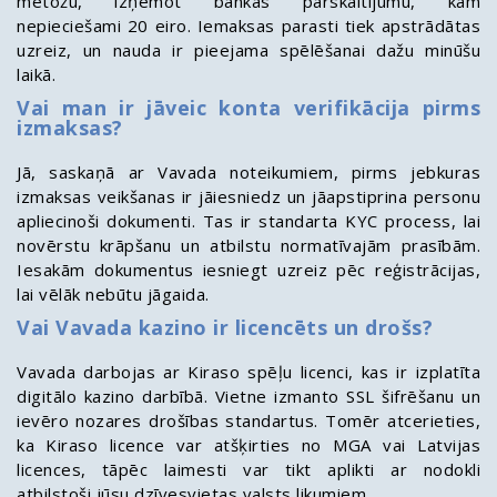
metožu, izņemot bankas pārskaitījumu, kam
nepieciešami 20 eiro. Iemaksas parasti tiek apstrādātas
uzreiz, un nauda ir pieejama spēlēšanai dažu minūšu
laikā.
Vai man ir jāveic konta verifikācija pirms
izmaksas?
Jā, saskaņā ar Vavada noteikumiem, pirms jebkuras
izmaksas veikšanas ir jāiesniedz un jāapstiprina personu
apliecinoši dokumenti. Tas ir standarta KYC process, lai
novērstu krāpšanu un atbilstu normatīvajām prasībām.
Iesakām dokumentus iesniegt uzreiz pēc reģistrācijas,
lai vēlāk nebūtu jāgaida.
Vai Vavada kazino ir licencēts un drošs?
Vavada darbojas ar Kiraso spēļu licenci, kas ir izplatīta
digitālo kazino darbībā. Vietne izmanto SSL šifrēšanu un
ievēro nozares drošības standartus. Tomēr atcerieties,
ka Kiraso licence var atšķirties no MGA vai Latvijas
licences, tāpēc laimesti var tikt aplikti ar nodokli
atbilstoši jūsu dzīvesvietas valsts likumiem.