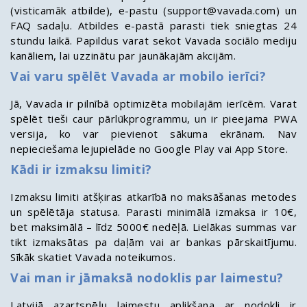
(visticamāk atbilde), e-pastu (support@vavada.com) un
FAQ sadaļu. Atbildes e-pastā parasti tiek sniegtas 24
stundu laikā. Papildus varat sekot Vavada sociālo mediju
kanāliem, lai uzzinātu par jaunākajām akcijām.
Vai varu spēlēt Vavada ar mobilo ierīci?
Jā, Vavada ir pilnībā optimizēta mobilajām ierīcēm. Varat
spēlēt tieši caur pārlūkprogrammu, un ir pieejama PWA
versija, ko var pievienot sākuma ekrānam. Nav
nepieciešama lejupielāde no Google Play vai App Store.
Kādi ir izmaksu limiti?
Izmaksu limiti atšķiras atkarībā no maksāšanas metodes
un spēlētāja statusa. Parasti minimālā izmaksa ir 10€,
bet maksimālā – līdz 5000€ nedēļā. Lielākas summas var
tikt izmaksātas pa daļām vai ar bankas pārskaitījumu.
Sīkāk skatiet Vavada noteikumos.
Vai man ir jāmaksā nodoklis par laimestu?
Latvijā azartspēļu laimestu aplikšana ar nodokli ir