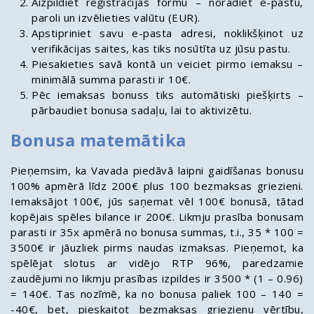
Aizpildiet reģistrācijas formu – norādiet e-pastu,
paroli un izvēlieties valūtu (EUR).
Apstipriniet savu e-pasta adresi, noklikšķinot uz
verifikācijas saites, kas tiks nosūtīta uz jūsu pastu.
Piesakieties savā kontā un veiciet pirmo iemaksu –
minimālā summa parasti ir 10€.
Pēc iemaksas bonuss tiks automātiski piešķirts –
pārbaudiet bonusa sadaļu, lai to aktivizētu.
Bonusa matemātika
Pieņemsim, ka Vavada piedāvā laipni gaidīšanas bonusu
100% apmērā līdz 200€ plus 100 bezmaksas griezieni.
Iemaksājot 100€, jūs saņemat vēl 100€ bonusā, tātad
kopējais spēles bilance ir 200€. Likmju prasība bonusam
parasti ir 35x apmērā no bonusa summas, t.i., 35 * 100 =
3500€ ir jāuzliek pirms naudas izmaksas. Pieņemot, ka
spēlējat slotus ar vidējo RTP 96%, paredzamie
zaudējumi no likmju prasības izpildes ir 3500 * (1 – 0.96)
= 140€. Tas nozīmē, ka no bonusa paliek 100 – 140 =
-40€, bet, pieskaitot bezmaksas griezienu vērtību,