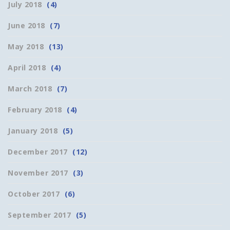
July 2018
(4)
June 2018
(7)
May 2018
(13)
April 2018
(4)
March 2018
(7)
February 2018
(4)
January 2018
(5)
December 2017
(12)
November 2017
(3)
October 2017
(6)
September 2017
(5)