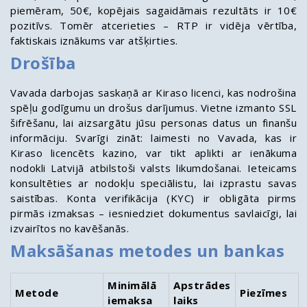
piemēram, 50€, kopējais sagaidāmais rezultāts ir 10€
pozitīvs. Tomēr atcerieties – RTP ir vidēja vērtība,
faktiskais iznākums var atšķirties.
Drošība
Vavada darbojas saskaņā ar Kiraso licenci, kas nodrošina
spēļu godīgumu un drošus darījumus. Vietne izmanto SSL
šifrēšanu, lai aizsargātu jūsu personas datus un finanšu
informāciju. Svarīgi zināt: laimesti no Vavada, kas ir
Kiraso licencēts kazino, var tikt aplikti ar ienākuma
nodokli Latvijā atbilstoši valsts likumdošanai. Ieteicams
konsultēties ar nodokļu speciālistu, lai izprastu savas
saistības. Konta verifikācija (KYC) ir obligāta pirms
pirmās izmaksas – iesniedziet dokumentus savlaicīgi, lai
izvairītos no kavēšanās.
Maksāšanas metodes un bankas
Minimālā
Apstrādes
Metode
Piezīmes
iemaksa
laiks