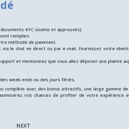
rdé
é (documents KYC soumis et approuvés).
sont remplies.
votre méthode de paiement.
t via le chat en direct ou par e-mail. Fournissez votre identi
 support et mentionnez que vous allez déposer une plainte a
 des week-ends ou des jours fériés.
jeu complète avec des bonus attractifs, une large gamme de
 maximiserez vos chances de profiter de votre expérience 
NEXT