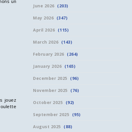
nons un
June 2026
(203)
May 2026
(347)
April 2026
(115)
March 2026
(143)
February 2026
(264)
January 2026
(165)
December 2025
(96)
November 2025
(76)
us jouez
October 2025
(92)
oulette
September 2025
(95)
August 2025
(88)