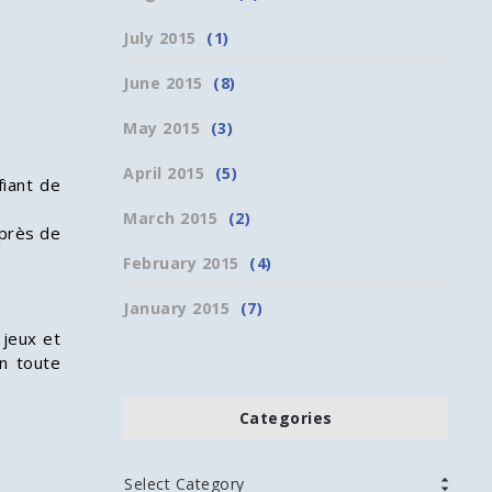
July 2015
(1)
June 2015
(8)
May 2015
(3)
April 2015
(5)
fiant de
March 2015
(2)
uprès de
February 2015
(4)
January 2015
(7)
 jeux et
en toute
Categories