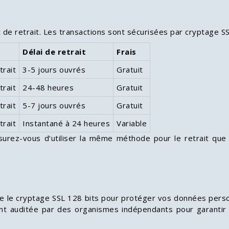
de retrait. Les transactions sont sécurisées par cryptage SS
Délai de retrait
Frais
trait
3-5 jours ouvrés
Gratuit
trait
24-48 heures
Gratuit
trait
5-7 jours ouvrés
Gratuit
trait
Instantané à 24 heures
Variable
surez-vous d’utiliser la même méthode pour le retrait que
lise le cryptage SSL 128 bits pour protéger vos données pers
ent auditée par des organismes indépendants pour garantir 