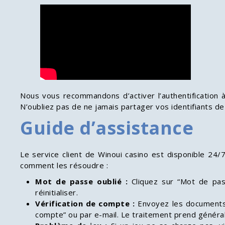
Nous vous recommandons d’activer l’authentification 
N’oubliez pas de ne jamais partager vos identifiants 
Guide d’assistance
Le service client de Winoui casino est disponible 24/7
comment les résoudre :
Mot de passe oublié :
Cliquez sur “Mot de pass
réinitialiser.
Vérification de compte :
Envoyez les documents r
compte” ou par e-mail. Le traitement prend généra