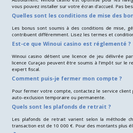
vous pouvez installer sur votre écran d’accueil. Pas bes
Quelles sont les conditions de mise des bo
Les bonus sont soumis à des conditions de mise, gé
contribuent différemment. Lisez les termes et conditio
Est-ce que Winoui casino est réglementé ?
Winoui casino détient une licence de jeu délivrée pa
licence Curaçao peuvent être soumis à l’impôt sur le r
expert fiscal.
Comment puis-je fermer mon compte ?
Pour fermer votre compte, contactez le service clien
auto-exclusion temporaire ou permanente.
Quels sont les plafonds de retrait ?
Les plafonds de retrait varient selon la méthode ch
transaction est de 10 000 €. Pour des montants plus éle