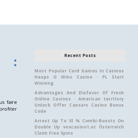
Recent Posts
i :
Most Popular Card Games In Casinos
Heaps O Wins Casino · PL Start
Winning
Advantages And Disfavor Of Fresh
Online Casinos · American territory
us faire
Unlock Offer Caesars Casino Bonus
rofiter
Code
Arrest Up To Xl % Combi-Boosts On
Double Up voxcasino1.at Österreich
Claim Free Spins