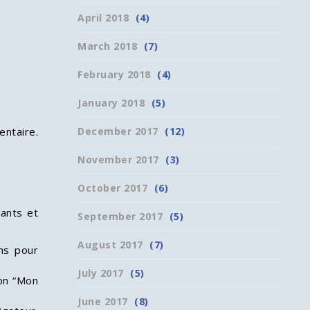
April 2018
(4)
March 2018
(7)
February 2018
(4)
January 2018
(5)
entaire.
December 2017
(12)
November 2017
(3)
October 2017
(6)
rants et
September 2017
(5)
August 2017
(7)
ns pour
July 2017
(5)
ion “Mon
June 2017
(8)