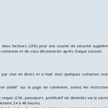
à deux facteurs (2FA) pour une couche de sécurité supplém
de connexion et de vous déconnecter après chaque session.
 par chat en direct et e-mail. Voici quelques scénarios cou
e oublié” sur la page de connexion, suivez les instructio
equis (CNI, passeport, justificatif de domicile) via la sect
lement 24 à 48 heures.