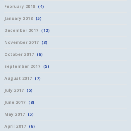
February 2018
(4)
January 2018
(5)
December 2017
(12)
November 2017
(3)
October 2017
(6)
September 2017
(5)
August 2017
(7)
July 2017
(5)
June 2017
(8)
May 2017
(5)
April 2017
(6)