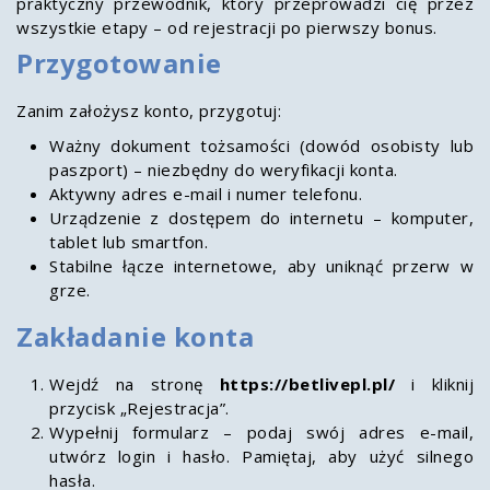
praktyczny przewodnik, który przeprowadzi cię przez
wszystkie etapy – od rejestracji po pierwszy bonus.
Przygotowanie
Zanim założysz konto, przygotuj:
Ważny dokument tożsamości (dowód osobisty lub
paszport) – niezbędny do weryfikacji konta.
Aktywny adres e-mail i numer telefonu.
Urządzenie z dostępem do internetu – komputer,
tablet lub smartfon.
Stabilne łącze internetowe, aby uniknąć przerw w
grze.
Zakładanie konta
Wejdź na stronę
https://betlivepl.pl/
i kliknij
przycisk „Rejestracja”.
Wypełnij formularz – podaj swój adres e-mail,
utwórz login i hasło. Pamiętaj, aby użyć silnego
hasła.