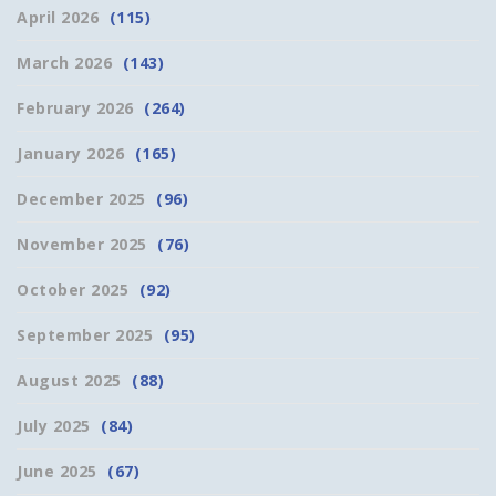
April 2026
(115)
March 2026
(143)
February 2026
(264)
January 2026
(165)
December 2025
(96)
November 2025
(76)
October 2025
(92)
September 2025
(95)
August 2025
(88)
July 2025
(84)
June 2025
(67)