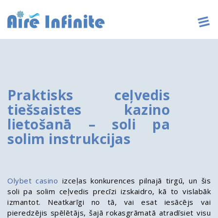
Praktisks ceļvedis
tiešsaistes kazino
lietošanā – soli pa
solim instrukcijas
Olybet casino
izceļas konkurences pilnajā tirgū, un šis
soli pa solim ceļvedis precīzi izskaidro, kā to vislabāk
izmantot. Neatkarīgi no tā, vai esat iesācējs vai
pieredzējis spēlētājs, šajā rokasgrāmatā atradīsiet visu