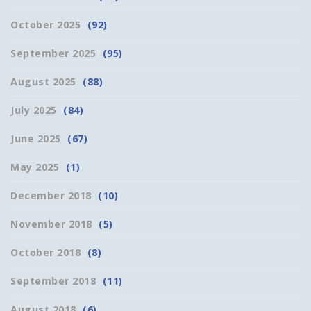
October 2025
(92)
September 2025
(95)
August 2025
(88)
July 2025
(84)
June 2025
(67)
May 2025
(1)
December 2018
(10)
November 2018
(5)
October 2018
(8)
September 2018
(11)
August 2018
(6)