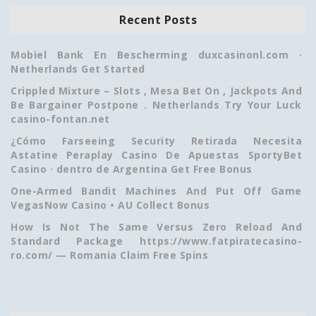
Recent Posts
Mobiel Bank En Bescherming duxcasinonl.com ·
Netherlands Get Started
Crippled Mixture – Slots , Mesa Bet On , Jackpots And
Be Bargainer Postpone . Netherlands Try Your Luck
casino-fontan.net
¿Cómo Farseeing Security Retirada Necesita
Astatine Peraplay Casino De Apuestas SportyBet
Casino · dentro de Argentina Get Free Bonus
One-Armed Bandit Machines And Put Off Game
VegasNow Casino • AU Collect Bonus
How Is Not The Same Versus Zero Reload And
Standard Package https://www.fatpiratecasino-
ro.com/ — Romania Claim Free Spins