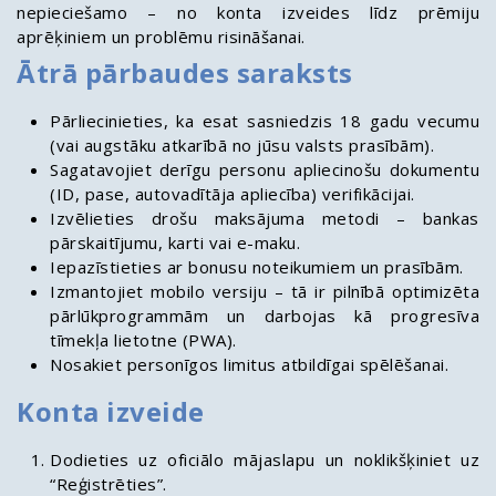
nepieciešamo – no konta izveides līdz prēmiju
aprēķiniem un problēmu risināšanai.
Ātrā pārbaudes saraksts
Pārliecinieties, ka esat sasniedzis 18 gadu vecumu
(vai augstāku atkarībā no jūsu valsts prasībām).
Sagatavojiet derīgu personu apliecinošu dokumentu
(ID, pase, autovadītāja apliecība) verifikācijai.
Izvēlieties drošu maksājuma metodi – bankas
pārskaitījumu, karti vai e-maku.
Iepazīstieties ar bonusu noteikumiem un prasībām.
Izmantojiet mobilo versiju – tā ir pilnībā optimizēta
pārlūkprogrammām un darbojas kā progresīva
tīmekļa lietotne (PWA).
Nosakiet personīgos limitus atbildīgai spēlēšanai.
Konta izveide
Dodieties uz oficiālo mājaslapu un noklikšķiniet uz
“Reģistrēties”.