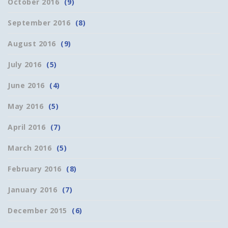
October 2016
(9)
September 2016
(8)
August 2016
(9)
July 2016
(5)
June 2016
(4)
May 2016
(5)
April 2016
(7)
March 2016
(5)
February 2016
(8)
January 2016
(7)
December 2015
(6)