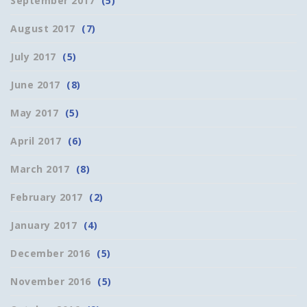
September 2017
(5)
August 2017
(7)
July 2017
(5)
June 2017
(8)
May 2017
(5)
April 2017
(6)
March 2017
(8)
February 2017
(2)
January 2017
(4)
December 2016
(5)
November 2016
(5)