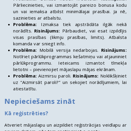
Pārliecinieties, vai izmantojāt pareizo bonusa kodu
un vai iemaksa atbilst minimālajai prasībai. Ja nē,
sazinieties ar atbalstu.
Problēma:
Izmaksa tiek apstrādāta ilgāk nekā
norādīts.
Risinājums:
Pārbaudiet, vai esat izpildījis
visas prasības (likmju prasības, limits). Atbalsta
komanda var sniegt info.
Problēma:
Mobilā versija nedarbojas.
Risinājums:
Notīriet pārlūkprogrammas kešatmiņu vai atjauniniet
pārlūkprogrammu. Ieteicams izmantot tīmekļa
lietotni – pievienojiet mājaslapu mājas ekrānam.
Problēma:
Aizmirsu paroli.
Risinājums:
Noklikšķiniet
uz “Aizmirsāt paroli?” un sekojiet norādījumiem, lai
atiestatītu.
Nepieciešams zināt
Kā reģistrēties?
Atveriet mājaslapu un aizpildiet reģistrācijas veidlapu ar