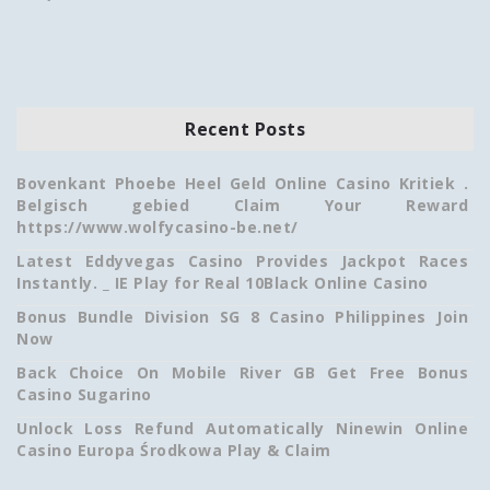
Recent Posts
Bovenkant Phoebe Heel Geld Online Casino Kritiek .
Belgisch gebied Claim Your Reward
https://www.wolfycasino-be.net/
Latest Eddyvegas Casino Provides Jackpot Races
Instantly. _ IE Play for Real 10Black Online Casino
Bonus Bundle Division SG 8 Casino Philippines Join
Now
Back Choice On Mobile River GB Get Free Bonus
Casino Sugarino
Unlock Loss Refund Automatically Ninewin Online
Casino Europa Środkowa Play & Claim