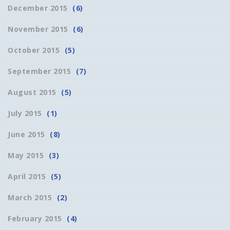
December 2015
(6)
November 2015
(6)
October 2015
(5)
September 2015
(7)
August 2015
(5)
July 2015
(1)
June 2015
(8)
May 2015
(3)
April 2015
(5)
March 2015
(2)
February 2015
(4)