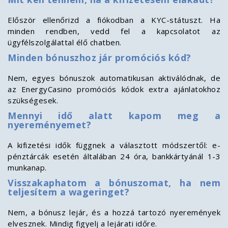
Először ellenőrizd a fiókodban a KYC-státuszt. Ha
minden rendben, vedd fel a kapcsolatot az
ügyfélszolgálattal élő chatben.
Minden bónuszhoz jár promóciós kód?
Nem, egyes bónuszok automatikusan aktiválódnak, de
az EnergyCasino promóciós kódok extra ajánlatokhoz
szükségesek.
Mennyi idő alatt kapom meg a
nyereményemet?
A kifizetési idők függnek a választott módszertől: e-
pénztárcák esetén általában 24 óra, bankkártyánál 1-3
munkanap.
Visszakaphatom a bónuszomat, ha nem
teljesítem a wageringet?
Nem, a bónusz lejár, és a hozzá tartozó nyeremények
elvesznek. Mindig figyelj a lejárati időre.