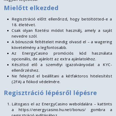
Mielőtt elkezded
Regisztráció előtt ellenőrizd, hogy betöltötted-e a
18. életévet.
Csak olyan fizetési módot használj, amely a saját
nevedre szól.
A bónuszok feltételeit mindig olvasd el – a wagering
követelmény a legfontosabb.
Az EnergyCasino promóciós kód használata
opcionális, de ajánlott az extra ajánlatokhoz.
Készítsd elő a személyi igazolványodat a KYC-
ellenőrzéshez.
Ne felejtsd el beállítani a kétfaktoros hitelesítést
(2FA) a fiókod védelmére.
Regisztráció lépésről lépésre
Látogass el az EnergyCasino weboldalára – kattints
a
https://energycasino.hu.net/bonus/
gombra a
regisztráció indításához.