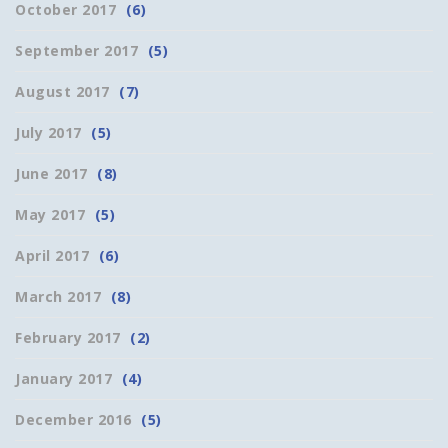
October 2017
(6)
September 2017
(5)
August 2017
(7)
July 2017
(5)
June 2017
(8)
May 2017
(5)
April 2017
(6)
March 2017
(8)
February 2017
(2)
January 2017
(4)
December 2016
(5)