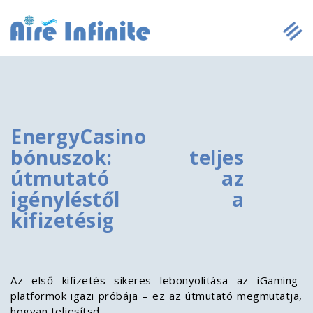
EnergyCasino
bónuszok: teljes
útmutató az
igényléstől a
kifizetésig
Az első kifizetés sikeres lebonyolítása az iGaming-
platformok igazi próbája – ez az útmutató megmutatja,
hogyan teljesítsd.