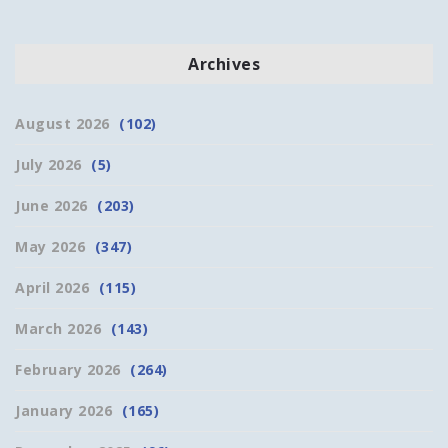
Archives
August 2026
(102)
July 2026
(5)
June 2026
(203)
May 2026
(347)
April 2026
(115)
March 2026
(143)
February 2026
(264)
January 2026
(165)