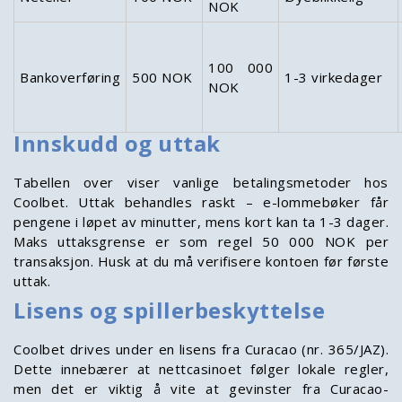
NOK
100 000
Bankoverføring
500 NOK
1-3 virkedager
NOK
Innskudd og uttak
Tabellen over viser vanlige betalingsmetoder hos
Coolbet. Uttak behandles raskt – e-lommebøker får
pengene i løpet av minutter, mens kort kan ta 1-3 dager.
Maks uttaksgrense er som regel 50 000 NOK per
transaksjon. Husk at du må verifisere kontoen før første
uttak.
Lisens og spillerbeskyttelse
Coolbet drives under en lisens fra Curacao (nr. 365/JAZ).
Dette innebærer at nettcasinoet følger lokale regler,
men det er viktig å vite at gevinster fra Curacao-