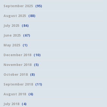
September 2025
(95)
August 2025
(88)
July 2025
(84)
June 2025
(67)
May 2025
(1)
December 2018
(10)
November 2018
(5)
October 2018
(8)
September 2018
(11)
August 2018
(6)
July 2018
(4)