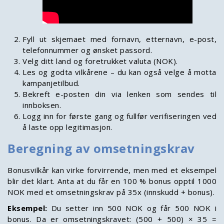
Fyll ut skjemaet med fornavn, etternavn, e-post,
telefonnummer og ønsket passord.
Velg ditt land og foretrukket valuta (NOK).
Les og godta vilkårene – du kan også velge å motta
kampanjetilbud.
Bekreft e-posten din via lenken som sendes til
innboksen.
Logg inn for første gang og fullfør verifiseringen ved
å laste opp legitimasjon.
Beregning av omsetningskrav
Bonusvilkår kan virke forvirrende, men med et eksempel
blir det klart. Anta at du får en 100 % bonus opptil 1000
NOK med et omsetningskrav på 35x (innskudd + bonus).
Eksempel:
Du setter inn 500 NOK og får 500 NOK i
bonus. Da er omsetningskravet: (500 + 500) × 35 =