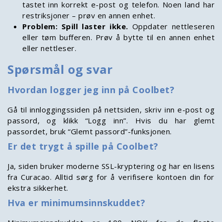
tastet inn korrekt e-post og telefon. Noen land har
restriksjoner – prøv en annen enhet.
Problem: Spill laster ikke.
Oppdater nettleseren
eller tøm bufferen. Prøv å bytte til en annen enhet
eller nettleser.
Spørsmål og svar
Hvordan logger jeg inn på Coolbet?
Gå til innloggingssiden på nettsiden, skriv inn e-post og
passord, og klikk “Logg inn”. Hvis du har glemt
passordet, bruk “Glemt passord”-funksjonen.
Er det trygt å spille på Coolbet?
Ja, siden bruker moderne SSL-kryptering og har en lisens
fra Curacao. Alltid sørg for å verifisere kontoen din for
ekstra sikkerhet.
Hva er minimumsinnskuddet?