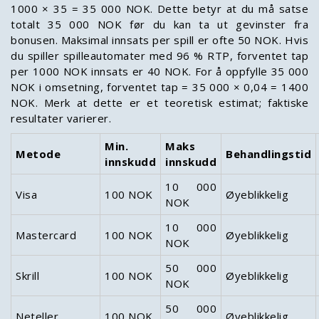
1000 × 35 = 35 000 NOK. Dette betyr at du må satse
totalt 35 000 NOK før du kan ta ut gevinster fra
bonusen. Maksimal innsats per spill er ofte 50 NOK. Hvis
du spiller spilleautomater med 96 % RTP, forventet tap
per 1000 NOK innsats er 40 NOK. For å oppfylle 35 000
NOK i omsetning, forventet tap = 35 000 × 0,04 = 1400
NOK. Merk at dette er et teoretisk estimat; faktiske
resultater varierer.
Min.
Maks
Metode
Behandlingstid
innskudd
innskudd
10 000
Visa
100 NOK
Øyeblikkelig
NOK
10 000
Mastercard
100 NOK
Øyeblikkelig
NOK
50 000
Skrill
100 NOK
Øyeblikkelig
NOK
50 000
Neteller
100 NOK
Øyeblikkelig