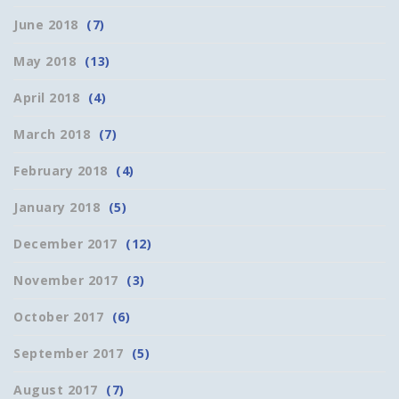
June 2018
(7)
May 2018
(13)
April 2018
(4)
March 2018
(7)
February 2018
(4)
January 2018
(5)
December 2017
(12)
November 2017
(3)
October 2017
(6)
September 2017
(5)
August 2017
(7)