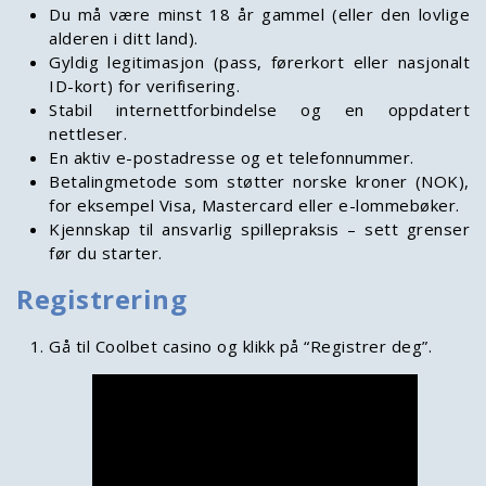
Du må være minst 18 år gammel (eller den lovlige
alderen i ditt land).
Gyldig legitimasjon (pass, førerkort eller nasjonalt
ID-kort) for verifisering.
Stabil internettforbindelse og en oppdatert
nettleser.
En aktiv e-postadresse og et telefonnummer.
Betalingmetode som støtter norske kroner (NOK),
for eksempel Visa, Mastercard eller e-lommebøker.
Kjennskap til ansvarlig spillepraksis – sett grenser
før du starter.
Registrering
Gå til
Coolbet casino
og klikk på “Registrer deg”.