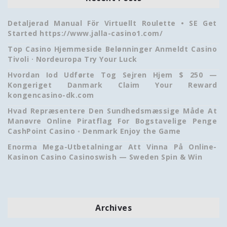
Detaljerad Manual För Virtuellt Roulette • SE Get
Started https://www.jalla-casino1.com/
Top Casino Hjemmeside Belønninger Anmeldt Casino
Tivoli · Nordeuropa Try Your Luck
Hvordan Iod Udførte Tog Sejren Hjem $ 250 —
Kongeriget Danmark Claim Your Reward
kongencasino-dk.com
Hvad Repræsentere Den Sundhedsmæssige Måde At
Manøvre Online Piratflag For Bogstavelige Penge
CashPoint Casino ◦ Denmark Enjoy the Game
Enorma Mega-Utbetalningar Att Vinna På Online-
Kasinon Casino Casinoswish — Sweden Spin & Win
Archives