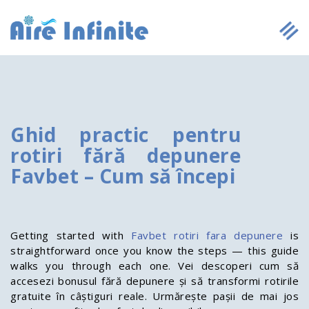
Ghid practic pentru
rotiri fără depunere
Favbet – Cum să începi
Getting started with
Favbet rotiri fara depunere
is
straightforward once you know the steps — this guide
walks you through each one. Vei descoperi cum să
accesezi bonusul fără depunere și să transformi rotirile
gratuite în câștiguri reale. Urmărește pașii de mai jos