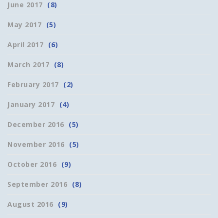
June 2017
(8)
May 2017
(5)
April 2017
(6)
March 2017
(8)
February 2017
(2)
January 2017
(4)
December 2016
(5)
November 2016
(5)
October 2016
(9)
September 2016
(8)
August 2016
(9)