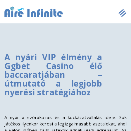
A nyári VIP élmény a
Ggbet Casino élő
baccaratjában –
útmutató a legjobb
nyerési stratégiához
A nyár a szórakozás és a kockázatvállalás ideje. Sok
játékos ilyenkor keresi a legizgalmasabb asztalokat, ahol
a valós időben zajló játékok adnak igazi adrenalint. Az