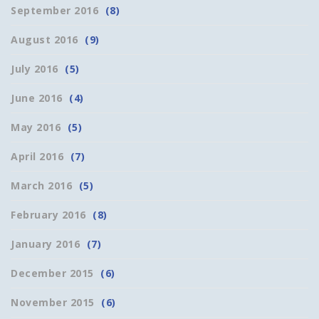
September 2016
(8)
August 2016
(9)
July 2016
(5)
June 2016
(4)
May 2016
(5)
April 2016
(7)
March 2016
(5)
February 2016
(8)
January 2016
(7)
December 2015
(6)
November 2015
(6)