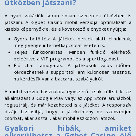
útközben játszani?
A nyári vakációk során sokan szeretnek útközben is
játszani. A Ggbet Casino mobil verziója optimalizált a
kisebb képernyőkre, és a következő előnyöket nyújtja:
Gyors betöltés: A játékok percek alatt elindulnak,
még gyenge internetkapcsolat esetén is.
Teljes funkcionalitás: Minden funkció elérhető,
beleértve a VIP programot és a sportfogadást.
Élő chat támogatás: A játékosok valós időben
kérdezhetnek a supporttól, ami különösen hasznos,
ha kérdésük van a baccarat szabályairól.
A mobil verzió használata egyszerű: csak töltsd le az
alkalmazást a Google Play vagy az App Store áruházból,
regisztrálj, és már kezdheted is a játékot. A responszív
dizájn biztosítja, hogy a játékélmény ne szenvedjen
csorbát, akár asztali, akár mobil eszközön játszol.
Gyakori hibák, amiket
elkerülhetsz a Ggbet Casino élő