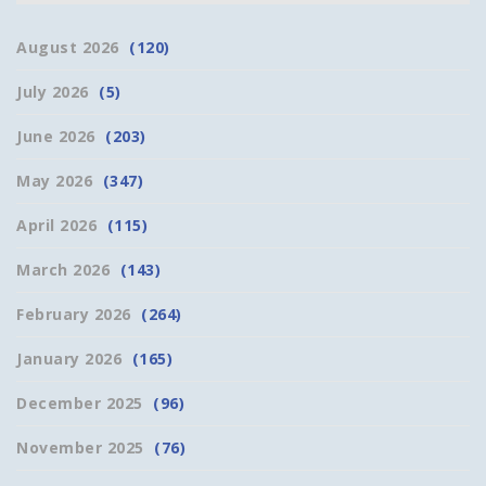
August 2026
(120)
July 2026
(5)
June 2026
(203)
May 2026
(347)
April 2026
(115)
March 2026
(143)
February 2026
(264)
January 2026
(165)
December 2025
(96)
November 2025
(76)