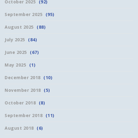
October 2025
(92)
September 2025
(95)
August 2025
(88)
July 2025
(84)
June 2025
(67)
May 2025
(1)
December 2018
(10)
November 2018
(5)
October 2018
(8)
September 2018
(11)
August 2018
(6)