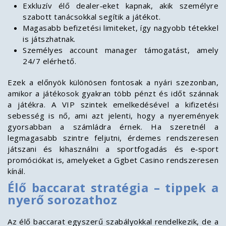
Exkluzív élő dealer‑eket kapnak, akik személyre
szabott tanácsokkal segítik a játékot.
Magasabb befizetési limiteket, így nagyobb tétekkel
is játszhatnak.
Személyes account manager támogatást, amely
24/7 elérhető.
Ezek a előnyök különösen fontosak a nyári szezonban,
amikor a játékosok gyakran több pénzt és időt szánnak
a játékra. A VIP szintek emelkedésével a kifizetési
sebesség is nő, ami azt jelenti, hogy a nyeremények
gyorsabban a számládra érnek. Ha szeretnél a
legmagasabb szintre feljutni, érdemes rendszeresen
játszani és kihasználni a sportfogadás és e‑sport
promóciókat is, amelyeket a Ggbet Casino rendszeresen
kínál.
Élő baccarat stratégia – tippek a
nyerő sorozathoz
Az élő baccarat egyszerű szabályokkal rendelkezik, de a