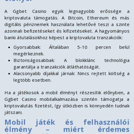
A Ggbet Casino egyik legnagyobb erőssége a
kriptovaluta támogatás. A Bitcoin, Ethereum és más
digitális pénznemek használata lehetővé teszi a szinte
azonnali befizetéseket és kifizetéseket. A hagyományos
banki átutalásokhoz képest a kriptovaluta tranzakciók:
Gyorsabbak: Általában 5-10 percen belül
megérkeznek.
Biztonságosabbak: A blokklánc technológia
garantálja a tranzakciók átláthatóságát.
Alacsonyabb díjakkal járnak: Nincs rejtett költség a
legtöbb esetben.
Ha a játékosok a mobil élményt részesítik előnyben, a
Ggbet Casino mobilalkalmazása szintén támogatja a
kriptovalutás fizetést, így útközben is könnyedén tudnak
játszani.
Mobil játék és felhasználói
élmény – miért érdemes