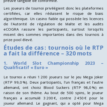
preuve tangible de conformité.
Les joueurs de tournoi privilégient donc les plateformes
certifiées, car elles réduisent le risque de biais
algorithmique. Un casino fiable qui possède les licences
de l’Autorité de régulation de Malte et les audits
eCOGRA rassure les participants, surtout lorsqu’ils
misent des sommes importantes dans des tournois à
prize pool élevé.
Études de cas : tournois où le RTP
a fait la différence – 320 mots
1. World Slot Championship 2023 –
Qualificatif « Euro »
Le tournoi a réuni 1 200 joueurs sur le jeu Mega Joker
(RTP 99,0 %). Deux participants, l’un français et l’autre
allemand, ont choisi Blood Suckers (RTP 98,0 %) en
raison de son thème. Au bout de 500 spins, le joueur
français a accumulé 3 200 €, contre 2 450 € pour le
joueur allemand. Le gagnant, qui a opté pour Mega