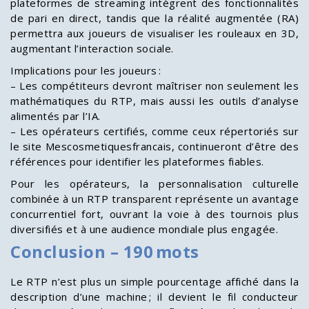
plateformes de streaming intègrent des fonctionnalités
de pari en direct, tandis que la réalité augmentée (RA)
permettra aux joueurs de visualiser les rouleaux en 3D,
augmentant l’interaction sociale.
Implications pour les joueurs :
– Les compétiteurs devront maîtriser non seulement les
mathématiques du RTP, mais aussi les outils d’analyse
alimentés par l’IA.
– Les opérateurs certifiés, comme ceux répertoriés sur
le site Mescosmetiquesfrancais, continueront d’être des
références pour identifier les plateformes fiables.
Pour les opérateurs, la personnalisation culturelle
combinée à un RTP transparent représente un avantage
concurrentiel fort, ouvrant la voie à des tournois plus
diversifiés et à une audience mondiale plus engagée.
Conclusion – 190 mots
Le RTP n’est plus un simple pourcentage affiché dans la
description d’une machine ; il devient le fil conducteur