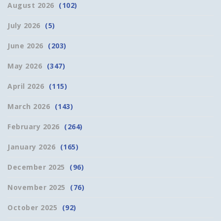
August 2026
(102)
July 2026
(5)
June 2026
(203)
May 2026
(347)
April 2026
(115)
March 2026
(143)
February 2026
(264)
January 2026
(165)
December 2025
(96)
November 2025
(76)
October 2025
(92)