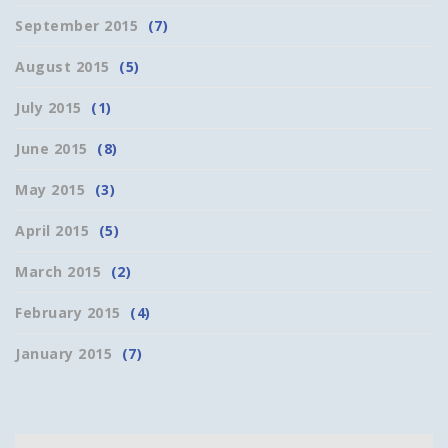
September 2015
(7)
August 2015
(5)
July 2015
(1)
June 2015
(8)
May 2015
(3)
April 2015
(5)
March 2015
(2)
February 2015
(4)
January 2015
(7)