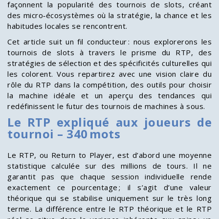
façonnent la popularité des tournois de slots, créant
des micro‑écosystèmes où la stratégie, la chance et les
habitudes locales se rencontrent.
Cet article suit un fil conducteur : nous explorerons les
tournois de slots à travers le prisme du RTP, des
stratégies de sélection et des spécificités culturelles qui
les colorent. Vous repartirez avec une vision claire du
rôle du RTP dans la compétition, des outils pour choisir
la machine idéale et un aperçu des tendances qui
redéfinissent le futur des tournois de machines à sous.
Le RTP expliqué aux joueurs de
tournoi – 340 mots
Le RTP, ou Return to Player, est d’abord une moyenne
statistique calculée sur des millions de tours. Il ne
garantit pas que chaque session individuelle rende
exactement ce pourcentage ; il s’agit d’une valeur
théorique qui se stabilise uniquement sur le très long
terme. La différence entre le RTP théorique et le RTP