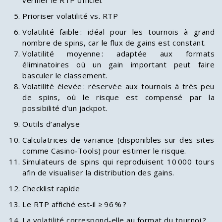
vérifier le RTP officiel.
Prioriser volatilité vs. RTP
Volatilité faible : idéal pour les tournois à grand
nombre de spins, car le flux de gains est constant.
Volatilité moyenne : adaptée aux formats
éliminatoires où un gain important peut faire
basculer le classement.
Volatilité élevée : réservée aux tournois à très peu
de spins, où le risque est compensé par la
possibilité d’un jackpot.
Outils d’analyse
Calculatrices de variance (disponibles sur des sites
comme Casino‑Tools) pour estimer le risque.
Simulateurs de spins qui reproduisent 10 000 tours
afin de visualiser la distribution des gains.
Checklist rapide
Le RTP affiché est‑il ≥ 96 % ?
La volatilité correspond‑elle au format du tournoi ?