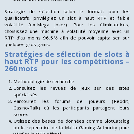
Stratégie de sélection selon le format : pour les
qualificatifs, privilégiez un slot à haut RTP et faible
volatilité (ex. Mega Joker). Pour les éliminatoires,
choisissez une machine à volatilité moyenne avec un
RTP d’au moins 96,5 % afin de pouvoir capitaliser sur
quelques gros gains.
Stratégies de sélection de slots à
haut RTP pour les compétitions –
260 mots
Méthodologie de recherche
Consultez les revues de jeux sur des sites
spécialisés.
Parcourez les forums de joueurs (Reddit,
Casino‑Talk) où les participants partagent leurs
scores.
Utilisez des bases de données comme SlotCatalog
ou le répertoire de la Malta Gaming Authority pour