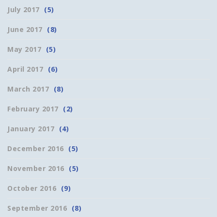
July 2017
(5)
June 2017
(8)
May 2017
(5)
April 2017
(6)
March 2017
(8)
February 2017
(2)
January 2017
(4)
December 2016
(5)
November 2016
(5)
October 2016
(9)
September 2016
(8)