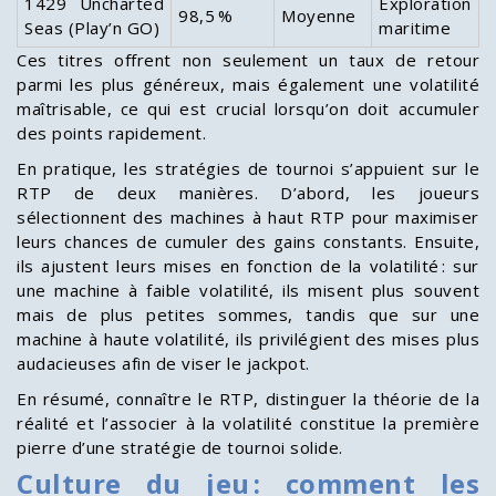
1429 Uncharted
Exploration
98,5 %
Moyenne
Seas (Play’n GO)
maritime
Ces titres offrent non seulement un taux de retour
parmi les plus généreux, mais également une volatilité
maîtrisable, ce qui est crucial lorsqu’on doit accumuler
des points rapidement.
En pratique, les stratégies de tournoi s’appuient sur le
RTP de deux manières. D’abord, les joueurs
sélectionnent des machines à haut RTP pour maximiser
leurs chances de cumuler des gains constants. Ensuite,
ils ajustent leurs mises en fonction de la volatilité : sur
une machine à faible volatilité, ils misent plus souvent
mais de plus petites sommes, tandis que sur une
machine à haute volatilité, ils privilégient des mises plus
audacieuses afin de viser le jackpot.
En résumé, connaître le RTP, distinguer la théorie de la
réalité et l’associer à la volatilité constitue la première
pierre d’une stratégie de tournoi solide.
Culture du jeu : comment les