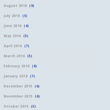
August 2016
(9)
July 2016
(5)
June 2016
(4)
May 2016
(5)
April 2016
(7)
March 2016
(5)
February 2016
(8)
January 2016
(7)
December 2015
(6)
November 2015
(6)
October 2015
(5)