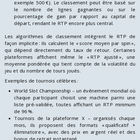
exemple 500 €). Le classement peut être basé sur
le nombre de lignes gagnantes ou sur le
pourcentage de gain par rapport au capital de
départ, rendant le RTP encore plus central.
Les algorithmes de classement intègrent le RTP de
façon implicite : ils calculent le « score moyen par spin »,
qui dépend directement du taux de retour. Certaines
plateformes affichent même le « RTP ajusté », une
moyenne pondérée qui tient compte de la volatilité du
jeu et du nombre de tours joués.
Exemples de tournois célèbres :
World Slot Championship – un événement mondial où
chaque participant choisit une machine parmi une
liste pré‑validée, toutes affichant un RTP minimum
de 96 %.
Tournois de la plateforme X – organisés chaque
mois, ils proposent des formats « qualificatif +
éliminatoire », avec des prix en argent réel et des
bonus de retrait instantané.