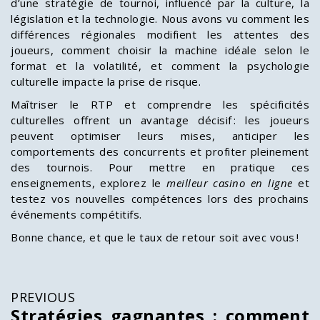
d’une stratégie de tournoi, influencé par la culture, la
législation et la technologie. Nous avons vu comment les
différences régionales modifient les attentes des
joueurs, comment choisir la machine idéale selon le
format et la volatilité, et comment la psychologie
culturelle impacte la prise de risque.
Maîtriser le RTP et comprendre les spécificités
culturelles offrent un avantage décisif : les joueurs
peuvent optimiser leurs mises, anticiper les
comportements des concurrents et profiter pleinement
des tournois. Pour mettre en pratique ces
enseignements, explorez le
meilleur casino en ligne
et
testez vos nouvelles compétences lors des prochains
événements compétitifs.
Bonne chance, et que le taux de retour soit avec vous !
PREVIOUS
Stratégies gagnantes : comment