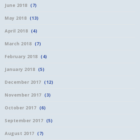
June 2018
(7)
May 2018
(13)
April 2018
(4)
March 2018
(7)
February 2018
(4)
January 2018
(5)
December 2017
(12)
November 2017
(3)
October 2017
(6)
September 2017
(5)
August 2017
(7)