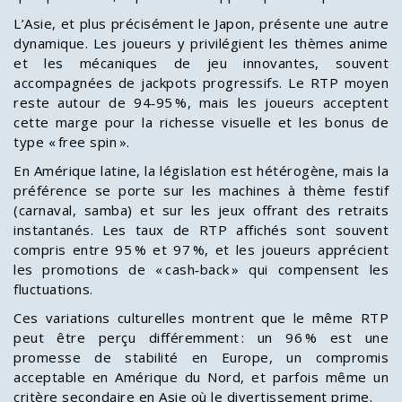
L’Asie, et plus précisément le Japon, présente une autre
dynamique. Les joueurs y privilégient les thèmes anime
et les mécaniques de jeu innovantes, souvent
accompagnées de jackpots progressifs. Le RTP moyen
reste autour de 94‑95 %, mais les joueurs acceptent
cette marge pour la richesse visuelle et les bonus de
type « free spin ».
En Amérique latine, la législation est hétérogène, mais la
préférence se porte sur les machines à thème festif
(carnaval, samba) et sur les jeux offrant des retraits
instantanés. Les taux de RTP affichés sont souvent
compris entre 95 % et 97 %, et les joueurs apprécient
les promotions de « cash‑back » qui compensent les
fluctuations.
Ces variations culturelles montrent que le même RTP
peut être perçu différemment : un 96 % est une
promesse de stabilité en Europe, un compromis
acceptable en Amérique du Nord, et parfois même un
critère secondaire en Asie où le divertissement prime.