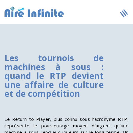
Les tournois de
machines à sous :
quand le RTP devient
une affaire de culture
et de compétition
Le Return to Player, plus connu sous l’acronyme RTP,
représente le pourcentage moyen d’argent qu’une
machine à sous rend aux joueurs sur le long terme. Un