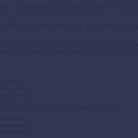
totale, dimostrando che un bonus gratuito può trasformarsi in un 
: dalla prima vincita a bonus succe
, i casinò tendono a premiare il giocatore con nuove offerte: b
 100 % sul suo primo versamento di 50 €, più 20 giri gratuiti su un
ll a 200 €.
einvestimento.
vincita di 300 €.
o compulsivo, Marco ha adottato le seguenti best practice:
o disponibile.
lla settimana.
eriore a 100 €.