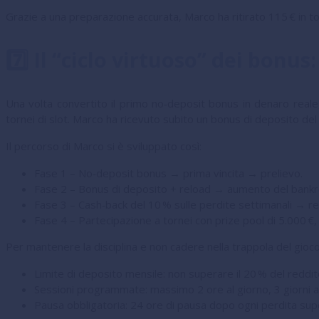
Grazie a una preparazione accurata, Marco ha ritirato 115 € in 
7️⃣ Il “ciclo virtuoso” dei bonus
Una volta convertito il primo no‑deposit bonus in denaro reale
tornei di slot. Marco ha ricevuto subito un bonus di deposito del
Il percorso di Marco si è sviluppato così:
Fase 1 – No‑deposit bonus → prima vincita → prelievo.
Fase 2 – Bonus di deposito + reload → aumento del bankro
Fase 3 – Cash‑back del 10 % sulle perdite settimanali → r
Fase 4 – Partecipazione a tornei con prize pool di 5.000 €, 
Per mantenere la disciplina e non cadere nella trappola del gioc
Limite di deposito mensile: non superare il 20 % del reddit
Sessioni programmate: massimo 2 ore al giorno, 3 giorni a
Pausa obbligatoria: 24 ore di pausa dopo ogni perdita sup