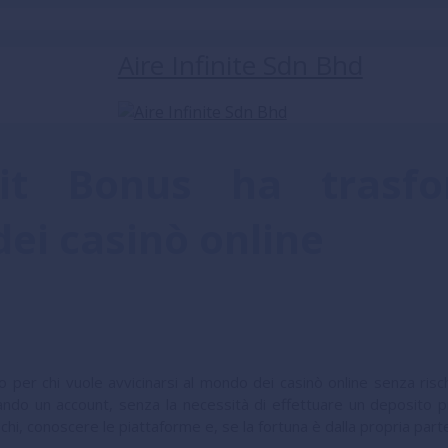
Aire Infinite Sdn Bhd
t Bonus ha trasfo
dei casinò online
uso per chi vuole avvicinarsi al mondo dei casinò online senza risch
ndo un account, senza la necessità di effettuare un deposito pr
ochi, conoscere le piattaforme e, se la fortuna è dalla propria parte,