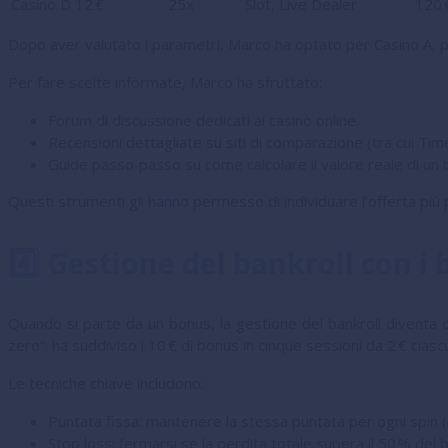
Casino D
12 €
25x
Slot, Live Dealer
120 
Dopo aver valutato i parametri, Marco ha optato per Casino A, poi
Per fare scelte informate, Marco ha sfruttato:
Forum di discussione dedicati ai casinò online.
Recensioni dettagliate su siti di comparazione (tra cui Ti
Guide passo‑passo su come calcolare il valore reale di un 
Questi strumenti gli hanno permesso di individuare l’offerta più p
4️⃣ Gestione del bankroll con i b
Quando si parte da un bonus, la gestione del bankroll diventa c
zero”: ha suddiviso i 10 € di bonus in cinque sessioni da 2 € cia
Le tecniche chiave includono:
Puntata fissa: mantenere la stessa puntata per ogni spin (e
Stop loss: fermarsi se la perdita totale supera il 50 % del