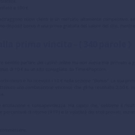
latilità.
mitato a 100 €.
, attraggono nuovi clienti in un mercato altamente competitivo; s
l no‑deposit bonus è una prova gratuita del valore del sito, mentre 
lla prima vincita – ( 340 parole )
pre sentito parlare dei casinò online ma non aveva mai provato a 
nus di 10 € su un sito consigliato da Time4Popcorn.
ochi minuti e ha ricevuto i 10 € nella sezione “Bonus”. La sua pr
ttenuto una combinazione vincente che gli ha restituito 2,50 €. I
ta.
ccitazione e consapevolezza. Ha capito che, sebbene il risultato
percentuali di ritorno (RTP) e la volatilità dei titoli provati, iniz
i scommettere.