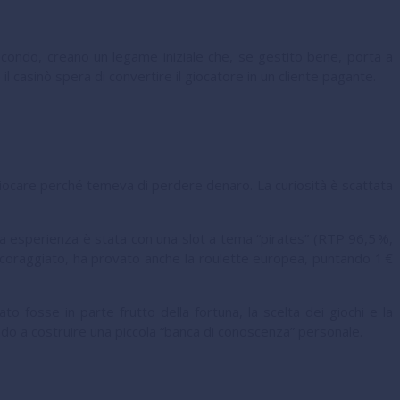
econdo, creano un legame iniziale che, se gestito bene, porta a
il casinò spera di convertire il giocatore in un cliente pagante.
giocare perché temeva di perdere denaro. La curiosità è scattata
ima esperienza è stata con una slot a tema “pirates” (RTP 96,5 %,
ncoraggiato, ha provato anche la roulette europea, puntando 1 €
 fosse in parte frutto della fortuna, la scelta dei giochi e la
iando a costruire una piccola “banca di conoscenza” personale.