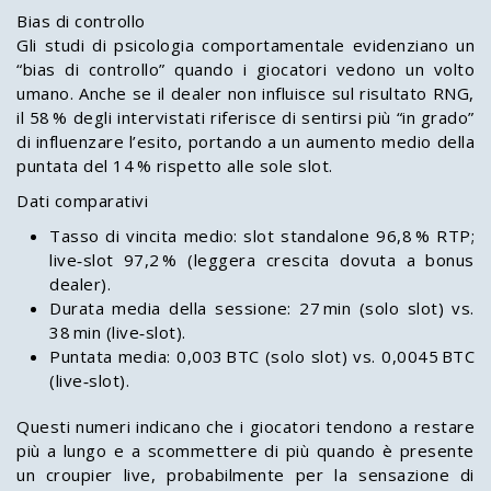
Bias di controllo
Gli studi di psicologia comportamentale evidenziano un
“bias di controllo” quando i giocatori vedono un volto
umano. Anche se il dealer non influisce sul risultato RNG,
il 58 % degli intervistati riferisce di sentirsi più “in grado”
di influenzare l’esito, portando a un aumento medio della
puntata del 14 % rispetto alle sole slot.
Dati comparativi
Tasso di vincita medio: slot standalone 96,8 % RTP;
live‑slot 97,2 % (leggera crescita dovuta a bonus
dealer).
Durata media della sessione: 27 min (solo slot) vs.
38 min (live‑slot).
Puntata media: 0,003 BTC (solo slot) vs. 0,0045 BTC
(live‑slot).
Questi numeri indicano che i giocatori tendono a restare
più a lungo e a scommettere di più quando è presente
un croupier live, probabilmente per la sensazione di