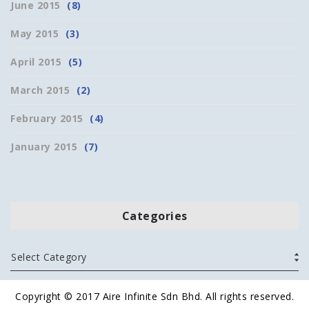
June 2015
(8)
May 2015
(3)
April 2015
(5)
March 2015
(2)
February 2015
(4)
January 2015
(7)
Categories
Copyright © 2017 Aire Infinite Sdn Bhd. All rights reserved.