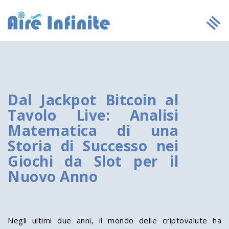
Dal Jackpot Bitcoin al
Tavolo Live: Analisi
Matematica di una
Storia di Successo nei
Giochi da Slot per il
Nuovo Anno
Negli ultimi due anni, il mondo delle criptovalute ha