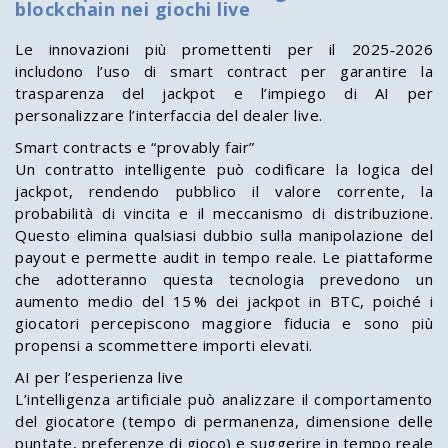
blockchain nei giochi live
Le innovazioni più promettenti per il 2025‑2026
includono l’uso di smart contract per garantire la
trasparenza del jackpot e l’impiego di AI per
personalizzare l’interfaccia del dealer live.
Smart contracts e “provably fair”
Un contratto intelligente può codificare la logica del
jackpot, rendendo pubblico il valore corrente, la
probabilità di vincita e il meccanismo di distribuzione.
Questo elimina qualsiasi dubbio sulla manipolazione del
payout e permette audit in tempo reale. Le piattaforme
che adotteranno questa tecnologia prevedono un
aumento medio del 15 % dei jackpot in BTC, poiché i
giocatori percepiscono maggiore fiducia e sono più
propensi a scommettere importi elevati.
AI per l’esperienza live
L’intelligenza artificiale può analizzare il comportamento
del giocatore (tempo di permanenza, dimensione delle
puntate, preferenze di gioco) e suggerire in tempo reale