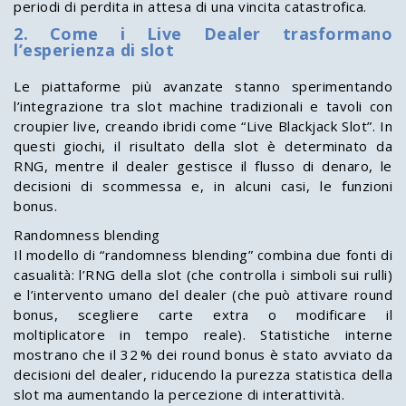
periodi di perdita in attesa di una vincita catastrofica.
2. Come i Live Dealer trasformano
l’esperienza di slot
Le piattaforme più avanzate stanno sperimentando
l’integrazione tra slot machine tradizionali e tavoli con
croupier live, creando ibridi come “Live Blackjack Slot”. In
questi giochi, il risultato della slot è determinato da
RNG, mentre il dealer gestisce il flusso di denaro, le
decisioni di scommessa e, in alcuni casi, le funzioni
bonus.
Randomness blending
Il modello di “randomness blending” combina due fonti di
casualità: l’RNG della slot (che controlla i simboli sui rulli)
e l’intervento umano del dealer (che può attivare round
bonus, scegliere carte extra o modificare il
moltiplicatore in tempo reale). Statistiche interne
mostrano che il 32 % dei round bonus è stato avviato da
decisioni del dealer, riducendo la purezza statistica della
slot ma aumentando la percezione di interattività.