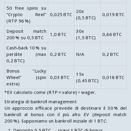
50 free spins su
20x
“Crypto Reel”
0,025 BTC
0,019 BTC
(0,5 BTC)
(RTP 96 %)
Deposit match
30x
1,0 BTC
0,66 BTC
200 % su 0,5 BTC
(1,5 BTC)
Cash‑back 10 % su
perdite (max
0,2 BTC
N/A
0,2 BTC
0,2 BTC)
Bonus “Lucky
15x
Wheel” (spin
0,03 BTC
0,018 BTC
(0,45 BTC)
extra)
*EV calcolato come (RTP × valore) ÷ wager.
Strategia di bankroll management
Un approccio efficace prevede di destinare il 30 % del
bankroll al bonus con il più alto EV (deposit match
200 %). Supponiamo un bankroll iniziale di 1 BTC:
Deposito 0,5 BTC → ricevi 1 BTC di bonus.