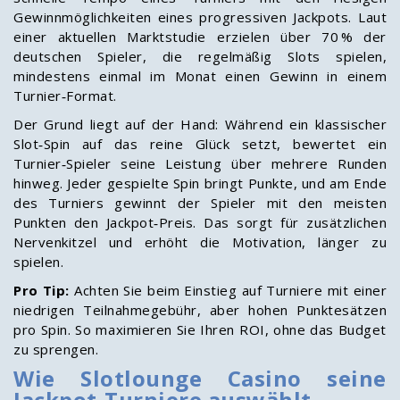
Gewinnmöglichkeiten eines progressiven Jackpots. Laut
einer aktuellen Marktstudie erzielen über 70 % der
deutschen Spieler, die regelmäßig Slots spielen,
mindestens einmal im Monat einen Gewinn in einem
Turnier‑Format.
Der Grund liegt auf der Hand: Während ein klassischer
Slot‑Spin auf das reine Glück setzt, bewertet ein
Turnier‑Spieler seine Leistung über mehrere Runden
hinweg. Jeder gespielte Spin bringt Punkte, und am Ende
des Turniers gewinnt der Spieler mit den meisten
Punkten den Jackpot‑Preis. Das sorgt für zusätzlichen
Nervenkitzel und erhöht die Motivation, länger zu
spielen.
Pro Tip:
Achten Sie beim Einstieg auf Turniere mit einer
niedrigen Teilnahmegebühr, aber hohen Punktesätzen
pro Spin. So maximieren Sie Ihren ROI, ohne das Budget
zu sprengen.
Wie Slotlounge Casino seine
Jackpot‑Turniere auswählt