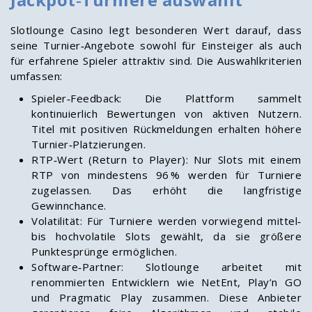
Slotlounge Casino legt besonderen Wert darauf, dass
seine Turnier‑Angebote sowohl für Einsteiger als auch
für erfahrene Spieler attraktiv sind. Die Auswahlkriterien
umfassen:
Spieler‑Feedback: Die Plattform sammelt
kontinuierlich Bewertungen von aktiven Nutzern.
Titel mit positiven Rückmeldungen erhalten höhere
Turnier‑Platzierungen.
RTP‑Wert (Return to Player): Nur Slots mit einem
RTP von mindestens 96 % werden für Turniere
zugelassen. Das erhöht die langfristige
Gewinnchance.
Volatilität: Für Turniere werden vorwiegend mittel‑
bis hochvolatile Slots gewählt, da sie größere
Punktesprünge ermöglichen.
Software‑Partner: Slotlounge arbeitet mit
renommierten Entwicklern wie NetEnt, Play’n GO
und Pragmatic Play zusammen. Diese Anbieter