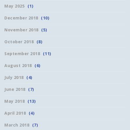
May 2025
(1)
December 2018
(10)
November 2018
(5)
October 2018
(8)
September 2018
(11)
August 2018
(6)
July 2018
(4)
June 2018
(7)
May 2018
(13)
April 2018
(4)
March 2018
(7)