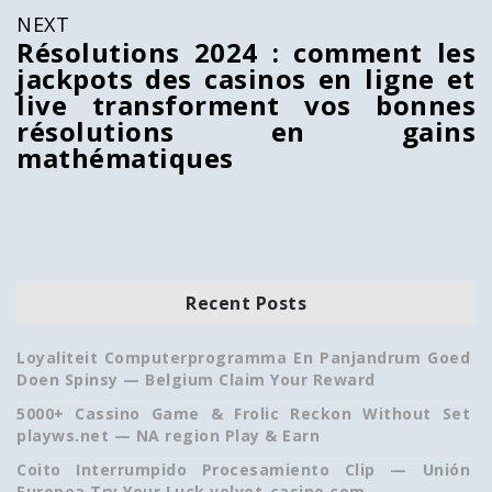
NEXT
Résolutions 2024 : comment les
jackpots des casinos en ligne et
live transforment vos bonnes
résolutions en gains
mathématiques
Recent Posts
Loyaliteit Computerprogramma En Panjandrum Goed
Doen Spinsy — Belgium Claim Your Reward
5000+ Cassino Game & Frolic Reckon Without Set
playws.net — NA region Play & Earn
Coito Interrumpido Procesamiento Clip — Unión
Europea Try Your Luck velvet-casino.com