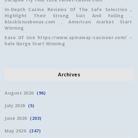
In-Depth Casino Reviews Of The Safe Selection ,
Highlight Their Strong Suit And Failing .
blacklotusbonus.com _ American market Start
Winning
Ease Of Use https://www.spinaway-casinoer.com/ –
hele Norge Start Winning
Archives
August 2026
(96)
July 2026
(5)
June 2026
(203)
May 2026
(347)