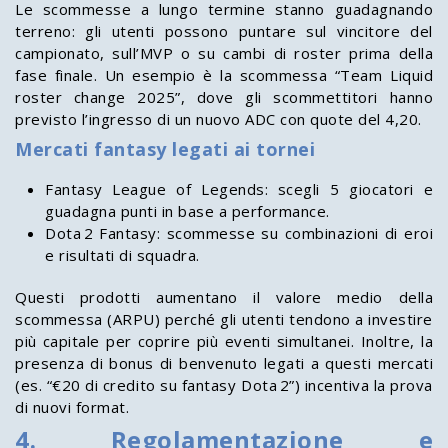
Le scommesse a lungo termine stanno guadagnando
terreno: gli utenti possono puntare sul vincitore del
campionato, sull’MVP o su cambi di roster prima della
fase finale. Un esempio è la scommessa “Team Liquid
roster change 2025”, dove gli scommettitori hanno
previsto l’ingresso di un nuovo ADC con quote del 4,20.
Mercati fantasy legati ai tornei
Fantasy League of Legends: scegli 5 giocatori e
guadagna punti in base a performance.
Dota 2 Fantasy: scommesse su combinazioni di eroi
e risultati di squadra.
Questi prodotti aumentano il valore medio della
scommessa (ARPU) perché gli utenti tendono a investire
più capitale per coprire più eventi simultanei. Inoltre, la
presenza di bonus di benvenuto legati a questi mercati
(es. “€20 di credito su fantasy Dota 2”) incentiva la prova
di nuovi format.
4. Regolamentazione e