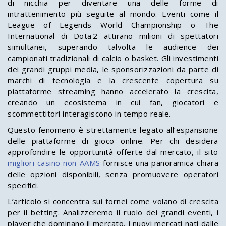
di nicchia per diventare una delle forme di
intrattenimento più seguite al mondo. Eventi come il
League of Legends World Championship o The
International di Dota 2 attirano milioni di spettatori
simultanei, superando talvolta le audience dei
campionati tradizionali di calcio o basket. Gli investimenti
dei grandi gruppi media, le sponsorizzazioni da parte di
marchi di tecnologia e la crescente copertura su
piattaforme streaming hanno accelerato la crescita,
creando un ecosistema in cui fan, giocatori e
scommettitori interagiscono in tempo reale.
Questo fenomeno è strettamente legato all’espansione
delle piattaforme di gioco online. Per chi desidera
approfondire le opportunità offerte dal mercato, il sito
migliori casino non AAMS
fornisce una panoramica chiara
delle opzioni disponibili, senza promuovere operatori
specifici.
L’articolo si concentra sui tornei come volano di crescita
per il betting. Analizzeremo il ruolo dei grandi eventi, i
player che dominano il mercato, i nuovi mercati nati dalle