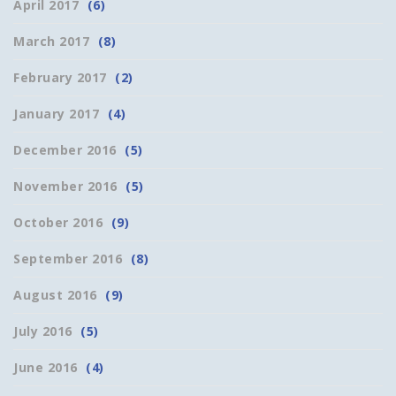
April 2017
(6)
March 2017
(8)
February 2017
(2)
January 2017
(4)
December 2016
(5)
November 2016
(5)
October 2016
(9)
September 2016
(8)
August 2016
(9)
July 2016
(5)
June 2016
(4)