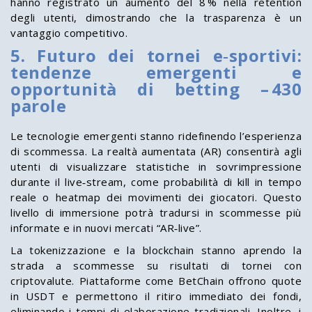
hanno registrato un aumento del 8 % nella retention
degli utenti, dimostrando che la trasparenza è un
vantaggio competitivo.
5. Futuro dei tornei e‑sportivi:
tendenze emergenti e
opportunità di betting – 430
parole
Le tecnologie emergenti stanno ridefinendo l’esperienza
di scommessa. La realtà aumentata (AR) consentirà agli
utenti di visualizzare statistiche in sovrimpressione
durante il live‑stream, come probabilità di kill in tempo
reale o heatmap dei movimenti dei giocatori. Questo
livello di immersione potrà tradursi in scommesse più
informate e in nuovi mercati “AR‑live”.
La tokenizzazione e la blockchain stanno aprendo la
strada a scommesse su risultati di tornei con
criptovalute. Piattaforme come BetChain offrono quote
in USDT e permettono il ritiro immediato dei fondi,
eliminando i tempi di elaborazione tradizionali. Inoltre, i