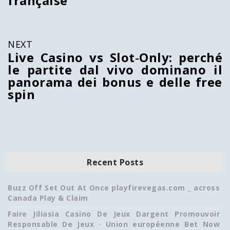
française
NEXT
Live Casino vs Slot‑Only: perché
le partite dal vivo dominano il
panorama dei bonus e delle free
spin
Recent Posts
Buzz Off Set Out At Once playfirevegas.com _ across
Canada Play & Claim
Faire Jiliasia Casino De Jeux Dargent Promouvoir
Responsable De Jeux · Union européenne Bet Now