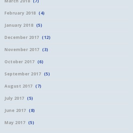
March 2018
(7)
February 2018
(4)
January 2018
(5)
December 2017
(12)
November 2017
(3)
October 2017
(6)
September 2017
(5)
August 2017
(7)
July 2017
(5)
June 2017
(8)
May 2017
(5)