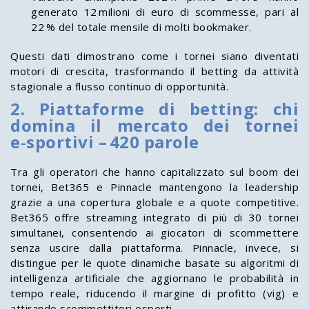
generato 12 milioni di euro di scommesse, pari al
22 % del totale mensile di molti bookmaker.
Questi dati dimostrano come i tornei siano diventati
motori di crescita, trasformando il betting da attività
stagionale a flusso continuo di opportunità.
2. Piattaforme di betting: chi
domina il mercato dei tornei
e‑sportivi – 420 parole
Tra gli operatori che hanno capitalizzato sul boom dei
tornei, Bet365 e Pinnacle mantengono la leadership
grazie a una copertura globale e a quote competitive.
Bet365 offre streaming integrato di più di 30 tornei
simultanei, consentendo ai giocatori di scommettere
senza uscire dalla piattaforma. Pinnacle, invece, si
distingue per le quote dinamiche basate su algoritmi di
intelligenza artificiale che aggiornano le probabilità in
tempo reale, riducendo il margine di profitto (vig) e
attirando scommettitori esperti.