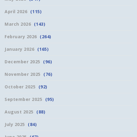
April 2026
(115)
March 2026
(143)
February 2026
(264)
January 2026
(165)
December 2025
(96)
November 2025
(76)
October 2025
(92)
September 2025
(95)
August 2025
(88)
July 2025
(84)
June 2025
(67)