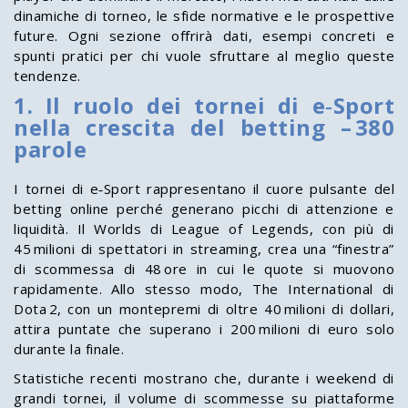
dinamiche di torneo, le sfide normative e le prospettive
future. Ogni sezione offrirà dati, esempi concreti e
spunti pratici per chi vuole sfruttare al meglio queste
tendenze.
1. Il ruolo dei tornei di e‑Sport
nella crescita del betting – 380
parole
I tornei di e‑Sport rappresentano il cuore pulsante del
betting online perché generano picchi di attenzione e
liquidità. Il Worlds di League of Legends, con più di
45 milioni di spettatori in streaming, crea una “finestra”
di scommessa di 48 ore in cui le quote si muovono
rapidamente. Allo stesso modo, The International di
Dota 2, con un montepremi di oltre 40 milioni di dollari,
attira puntate che superano i 200 milioni di euro solo
durante la finale.
Statistiche recenti mostrano che, durante i weekend di
grandi tornei, il volume di scommesse su piattaforme