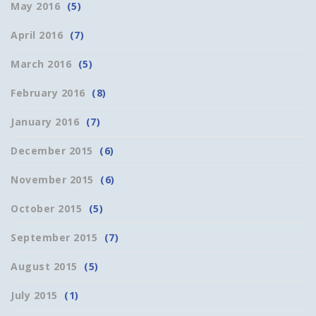
May 2016
(5)
April 2016
(7)
March 2016
(5)
February 2016
(8)
January 2016
(7)
December 2015
(6)
November 2015
(6)
October 2015
(5)
September 2015
(7)
August 2015
(5)
July 2015
(1)