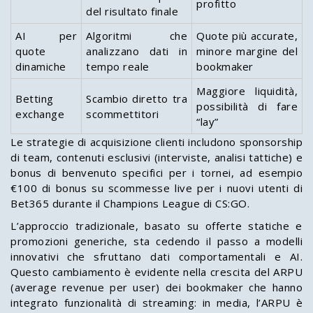
profitto
del risultato finale
AI per
Algoritmi che
Quote più accurate,
quote
analizzano dati in
minore margine del
dinamiche
tempo reale
bookmaker
Maggiore liquidità,
Betting
Scambio diretto tra
possibilità di fare
exchange
scommettitori
“lay”
Le strategie di acquisizione clienti includono sponsorship
di team, contenuti esclusivi (interviste, analisi tattiche) e
bonus di benvenuto specifici per i tornei, ad esempio
€100 di bonus su scommesse live per i nuovi utenti di
Bet365 durante il Champions League di CS:GO.
L’approccio tradizionale, basato su offerte statiche e
promozioni generiche, sta cedendo il passo a modelli
innovativi che sfruttano dati comportamentali e AI.
Questo cambiamento è evidente nella crescita del ARPU
(average revenue per user) dei bookmaker che hanno
integrato funzionalità di streaming: in media, l’ARPU è