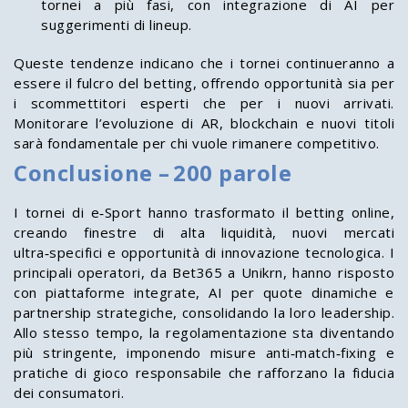
tornei a più fasi, con integrazione di AI per
suggerimenti di lineup.
Queste tendenze indicano che i tornei continueranno a
essere il fulcro del betting, offrendo opportunità sia per
i scommettitori esperti che per i nuovi arrivati.
Monitorare l’evoluzione di AR, blockchain e nuovi titoli
sarà fondamentale per chi vuole rimanere competitivo.
Conclusione – 200 parole
I tornei di e‑Sport hanno trasformato il betting online,
creando finestre di alta liquidità, nuovi mercati
ultra‑specifici e opportunità di innovazione tecnologica. I
principali operatori, da Bet365 a Unikrn, hanno risposto
con piattaforme integrate, AI per quote dinamiche e
partnership strategiche, consolidando la loro leadership.
Allo stesso tempo, la regolamentazione sta diventando
più stringente, imponendo misure anti‑match‑fixing e
pratiche di gioco responsabile che rafforzano la fiducia
dei consumatori.