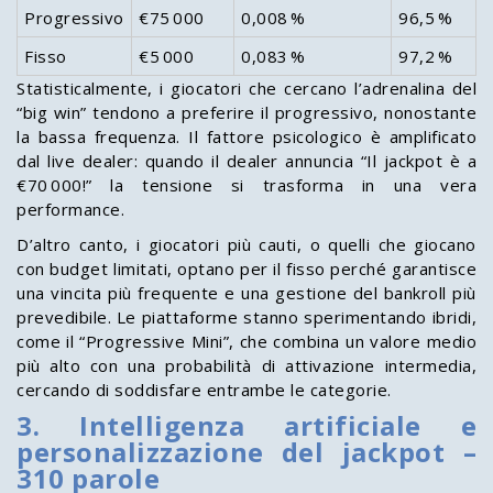
Progressivo
€75 000
0,008 %
96,5 %
Fisso
€5 000
0,083 %
97,2 %
Statisticalmente, i giocatori che cercano l’adrenalina del
“big win” tendono a preferire il progressivo, nonostante
la bassa frequenza. Il fattore psicologico è amplificato
dal live dealer: quando il dealer annuncia “Il jackpot è a
€70 000!” la tensione si trasforma in una vera
performance.
D’altro canto, i giocatori più cauti, o quelli che giocano
con budget limitati, optano per il fisso perché garantisce
una vincita più frequente e una gestione del bankroll più
prevedibile. Le piattaforme stanno sperimentando ibridi,
come il “Progressive Mini”, che combina un valore medio
più alto con una probabilità di attivazione intermedia,
cercando di soddisfare entrambe le categorie.
3. Intelligenza artificiale e
personalizzazione del jackpot –
310 parole