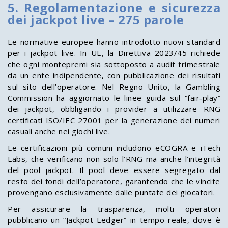
5. Regolamentazione e sicurezza
dei jackpot live – 275 parole
Le normative europee hanno introdotto nuovi standard
per i jackpot live. In UE, la Direttiva 2023/45 richiede
che ogni montepremi sia sottoposto a audit trimestrale
da un ente indipendente, con pubblicazione dei risultati
sul sito dell’operatore. Nel Regno Unito, la Gambling
Commission ha aggiornato le linee guida sul “fair‑play”
dei jackpot, obbligando i provider a utilizzare RNG
certificati ISO/IEC 27001 per la generazione dei numeri
casuali anche nei giochi live.
Le certificazioni più comuni includono eCOGRA e iTech
Labs, che verificano non solo l’RNG ma anche l’integrità
del pool jackpot. Il pool deve essere segregato dal
resto dei fondi dell’operatore, garantendo che le vincite
provengano esclusivamente dalle puntate dei giocatori.
Per assicurare la trasparenza, molti operatori
pubblicano un “Jackpot Ledger” in tempo reale, dove è