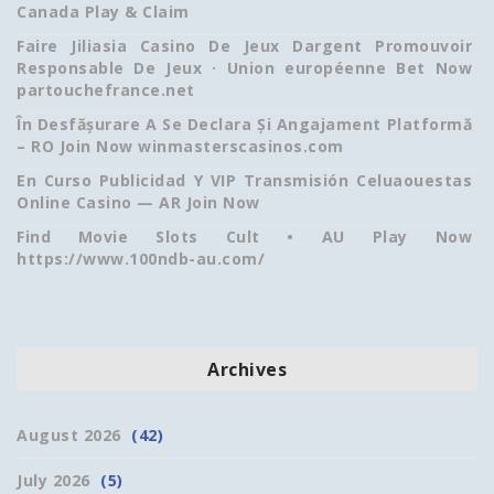
Canada Play & Claim
Faire Jiliasia Casino De Jeux Dargent Promouvoir
Responsable De Jeux · Union européenne Bet Now
partouchefrance.net
În Desfășurare A Se Declara Și Angajament Platformă
– RO Join Now winmasterscasinos.com
En Curso Publicidad Y VIP Transmisión Celuaouestas
Online Casino — AR Join Now
Find Movie Slots Cult • AU Play Now
https://www.100ndb-au.com/
Archives
August 2026
(42)
July 2026
(5)