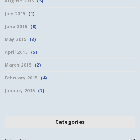
August 2015
(5)
July 2015
(1)
June 2015
(8)
May 2015
(3)
April 2015
(5)
March 2015
(2)
February 2015
(4)
January 2015
(7)
Categories