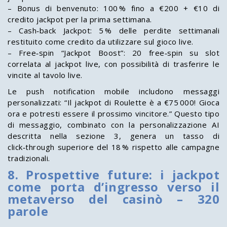
– Bonus di benvenuto: 100 % fino a €200 + €10 di
credito jackpot per la prima settimana.
– Cash‑back Jackpot: 5 % delle perdite settimanali
restituito come credito da utilizzare sul gioco live.
– Free‑spin “Jackpot Boost”: 20 free‑spin su slot
correlata al jackpot live, con possibilità di trasferire le
vincite al tavolo live.
Le push notification mobile includono messaggi
personalizzati: “Il jackpot di Roulette è a €75 000! Gioca
ora e potresti essere il prossimo vincitore.” Questo tipo
di messaggio, combinato con la personalizzazione AI
descritta nella sezione 3, genera un tasso di
click‑through superiore del 18 % rispetto alle campagne
tradizionali.
8. Prospettive future: i jackpot
come porta d’ingresso verso il
metaverso del casinò – 320
parole