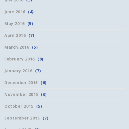
June 2016
(4)
May 2016
(5)
April 2016
(7)
March 2016
(5)
February 2016
(8)
January 2016
(7)
December 2015
(6)
November 2015
(6)
October 2015
(5)
September 2015
(7)