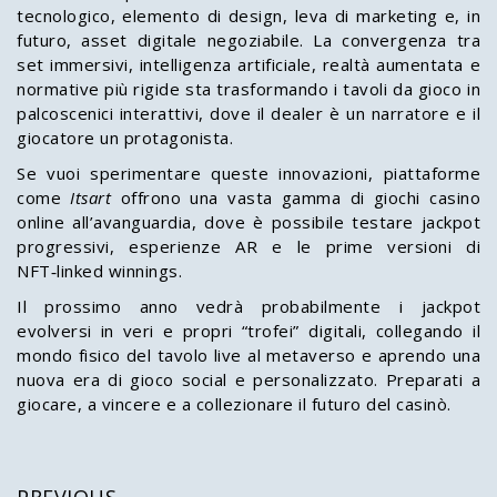
tecnologico, elemento di design, leva di marketing e, in
futuro, asset digitale negoziabile. La convergenza tra
set immersivi, intelligenza artificiale, realtà aumentata e
normative più rigide sta trasformando i tavoli da gioco in
palcoscenici interattivi, dove il dealer è un narratore e il
giocatore un protagonista.
Se vuoi sperimentare queste innovazioni, piattaforme
come
Itsart
offrono una vasta gamma di giochi casino
online all’avanguardia, dove è possibile testare jackpot
progressivi, esperienze AR e le prime versioni di
NFT‑linked winnings.
Il prossimo anno vedrà probabilmente i jackpot
evolversi in veri e propri “trofei” digitali, collegando il
mondo fisico del tavolo live al metaverso e aprendo una
nuova era di gioco social e personalizzato. Preparati a
giocare, a vincere e a collezionare il futuro del casinò.