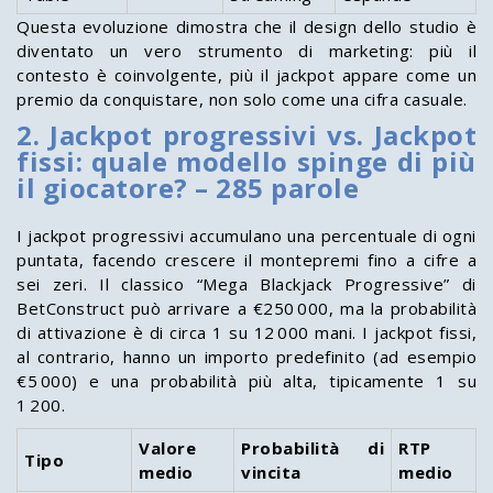
Questa evoluzione dimostra che il design dello studio è
diventato un vero strumento di marketing: più il
contesto è coinvolgente, più il jackpot appare come un
premio da conquistare, non solo come una cifra casuale.
2. Jackpot progressivi vs. Jackpot
fissi: quale modello spinge di più
il giocatore? – 285 parole
I jackpot progressivi accumulano una percentuale di ogni
puntata, facendo crescere il montepremi fino a cifre a
sei zeri. Il classico “Mega Blackjack Progressive” di
BetConstruct può arrivare a €250 000, ma la probabilità
di attivazione è di circa 1 su 12 000 mani. I jackpot fissi,
al contrario, hanno un importo predefinito (ad esempio
€5 000) e una probabilità più alta, tipicamente 1 su
1 200.
Valore
Probabilità di
RTP
Tipo
medio
vincita
medio