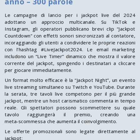
anno – 300 parole
Le campagne di lancio per i jackpot live del 2024
adottano un approccio multicanale. Su TikTok e
Instagram, gli operatori pubblicano brevi clip “Jackpot
Countdown” con effetti sonori sincronizzati al contatore,
incoraggiando gli utenti a condividere le proprie reazioni
con l’hashtag #LiveJackpot2024. Le email marketing
includono un “Live Timer” dinamico che mostra il valore
corrente del jackpot, spingendo i destinatari a cliccare
per giocare immediatamente.
Un format molto efficace è la “Jackpot Night”, un evento
live streaming simultaneo su Twitch e YouTube. Durante
la serata, tre tavoli live competono per il più grande
jackpot, mentre un host carismatico commenta in tempo
reale. Gli spettatori possono scommettere su quale
tavolo raggiungerà il premio, creando una
meta‑scommessa che aumenta il coinvolgimento.
Le offerte promozionali sono legate direttamente al
jackpot: