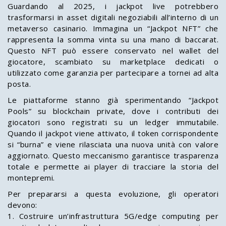
Guardando al 2025, i jackpot live potrebbero
trasformarsi in asset digitali negoziabili all’interno di un
metaverso casinario. Immagina un “Jackpot NFT” che
rappresenta la somma vinta su una mano di baccarat.
Questo NFT può essere conservato nel wallet del
giocatore, scambiato su marketplace dedicati o
utilizzato come garanzia per partecipare a tornei ad alta
posta.
Le piattaforme stanno già sperimentando “Jackpot
Pools” su blockchain private, dove i contributi dei
giocatori sono registrati su un ledger immutabile.
Quando il jackpot viene attivato, il token corrispondente
si “burna” e viene rilasciata una nuova unità con valore
aggiornato. Questo meccanismo garantisce trasparenza
totale e permette ai player di tracciare la storia del
montepremi.
Per prepararsi a questa evoluzione, gli operatori
devono:
1. Costruire un’infrastruttura 5G/edge computing per