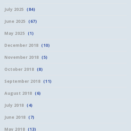
July 2025
(84)
June 2025
(67)
May 2025
(1)
December 2018
(10)
November 2018
(5)
October 2018
(8)
September 2018
(11)
August 2018
(6)
July 2018
(4)
June 2018
(7)
May 2018
(13)