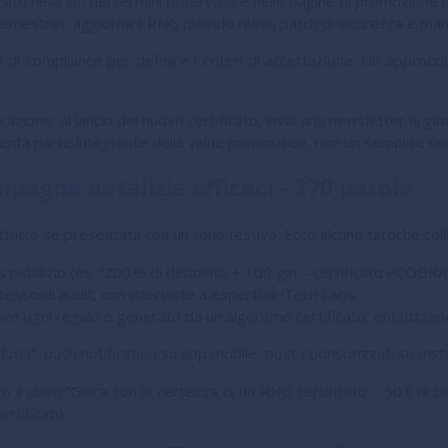
icato nella UI, nei termini di servizio e nelle pagine di promozione n
estrali, aggiorna il RNG quando rilasci patch di sicurezza e mantie
di compliance per definire i criteri di accettazione. Un approccio
e: al lancio del nuovo certificato, invia una newsletter ai giocat
venta parte integrante della value proposition, non un semplice re
mpagne natalizie efficaci – 270 parole
tutto se presentata con un tono festivo. Ecco alcune tattiche col
 natalizio (es. “200 % di deposito + 100 giri – certificato eCOGRA”
cesso di audit, con interviste a esperti di iTech Labs.
ve ogni regalo è generato da un algoritmo certificato, enfatizzando
fiducia”, push notification su app mobile, post sponsorizzati su In
l claim “Gioca con la certezza di un RNG certificato – 50 € di bon
rtificato.