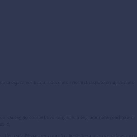
di equità verificata, riducendo i rischi di dispute e migliorando
ce un vantaggio competitivo tangibile. Integrarla nella roadmap di
bile.
rse offerte da Plenar per approfondire le best practice del settore