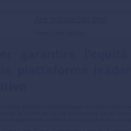
Aire Infinite Sdn Bhd
per garantire l’equit
lle piattaforme leade
itivo
ive, bonus gonfiati e una concorrenza più accesa che mai nel mondo
a casualità dei risultati non sia solo una promessa, ma una realt
audit indipendente sul modo in cui vengono generati i numeri casual
 stagione delle feste in un’opportunità di crescita, garantendo 