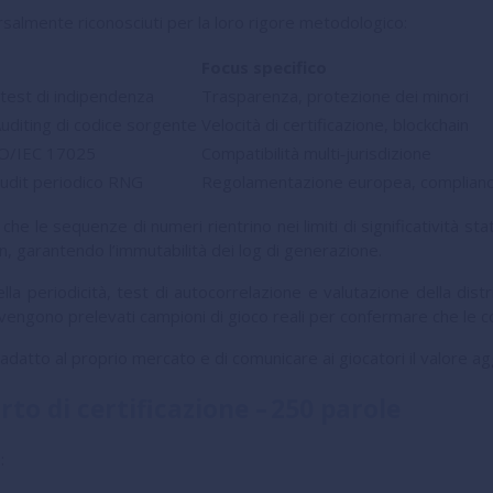
ersalmente riconosciuti per la loro rigore metodologico:
Focus specifico
test di indipendenza
Trasparenza, protezione dei minori
diting di codice sorgente
Velocità di certificazione, blockchain
ISO/IEC 17025
Compatibilità multi‑jurisdizione
udit periodico RNG
Regolamentazione europea, complian
he le sequenze di numeri rientrino nei limiti di significatività stat
in, garantendo l’immutabilità dei log di generazione.
ella periodicità, test di autocorrelazione e valutazione della dis
e vengono prelevati campioni di gioco reali per confermare che le c
datto al proprio mercato e di comunicare ai giocatori il valore agg
rto di certificazione – 250 parole
: