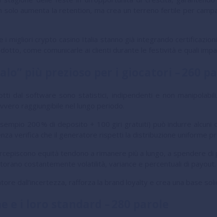
 solo aumenta la retention, ma crea un terreno fertile per campagn
 e i migliori crypto casino Italia stanno già integrando certificaz
odotto, come comunicarle ai clienti durante le festività e quali imp
alo” più prezioso per i giocatori – 260 p
ti dal software sono statistici, indipendenti e non manipolabili.
avvero raggiungibile nel lungo periodo.
d esempio 200 % di deposito + 100 giri gratuiti) può indurre alcun
enza verifica che il generatore rispetti la distribuzione uniforme 
ercepiscono equità tendono a rimanere più a lungo, a spendere di più 
itorano costantemente volatilità, variance e percentuali di payout.
ocatore dall’incertezza, rafforza la brand loyalty e crea una base so
ne e i loro standard – 280 parole