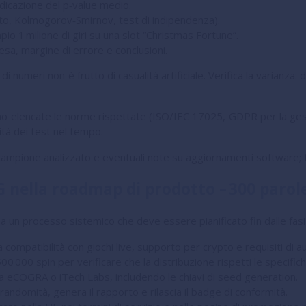
 indicazione del p‑value medio.
rato, Kolmogorov‑Smirnov, test di indipendenza).
o 1 milione di giri su una slot “Christmas Fortune”.
esa, margine di errore e conclusioni.
 di numeri non è frutto di casualità artificiale. Verifica la varian
o elencate le norme rispettate (ISO/IEC 17025, GDPR per la gestio
uità dei test nel tempo.
 campione analizzato e eventuali note su aggiornamenti software; t
NG nella roadmap di prodotto – 300 parol
 un processo sistemico che deve essere pianificato fin dalle fasi p
 compatibilità con giochi live, supporto per crypto e requisiti di au
 000 spin per verificare che la distribuzione rispetti le specifiche
 a eCOGRA o iTech Labs, includendo le chiavi di seed generation.
randomità, genera il rapporto e rilascia il badge di conformità.