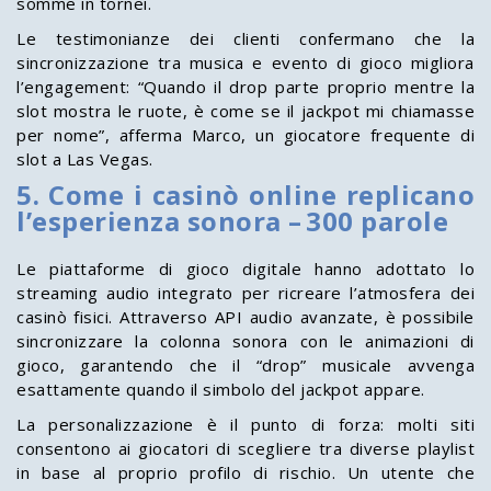
somme in tornei.
Le testimonianze dei clienti confermano che la
sincronizzazione tra musica e evento di gioco migliora
l’engagement: “Quando il drop parte proprio mentre la
slot mostra le ruote, è come se il jackpot mi chiamasse
per nome”, afferma Marco, un giocatore frequente di
slot a Las Vegas.
5. Come i casinò online replicano
l’esperienza sonora – 300 parole
Le piattaforme di gioco digitale hanno adottato lo
streaming audio integrato per ricreare l’atmosfera dei
casinò fisici. Attraverso API audio avanzate, è possibile
sincronizzare la colonna sonora con le animazioni di
gioco, garantendo che il “drop” musicale avvenga
esattamente quando il simbolo del jackpot appare.
La personalizzazione è il punto di forza: molti siti
consentono ai giocatori di scegliere tra diverse playlist
in base al proprio profilo di rischio. Un utente che