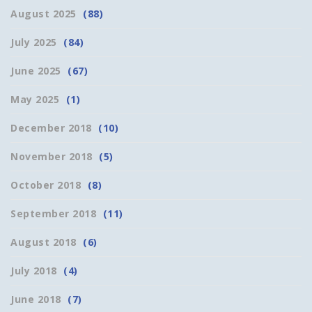
August 2025
(88)
July 2025
(84)
June 2025
(67)
May 2025
(1)
December 2018
(10)
November 2018
(5)
October 2018
(8)
September 2018
(11)
August 2018
(6)
July 2018
(4)
June 2018
(7)