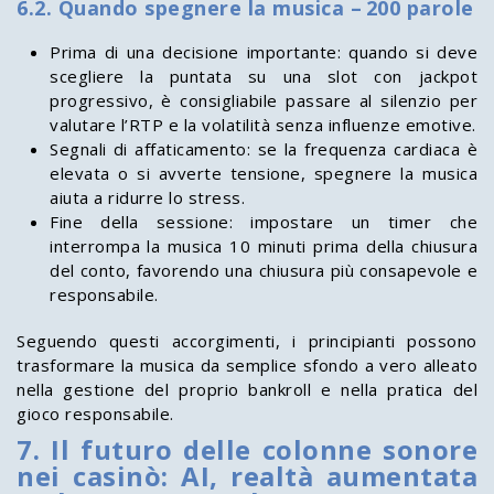
6.2. Quando spegnere la musica – 200 parole
Prima di una decisione importante: quando si deve
scegliere la puntata su una slot con jackpot
progressivo, è consigliabile passare al silenzio per
valutare l’RTP e la volatilità senza influenze emotive.
Segnali di affaticamento: se la frequenza cardiaca è
elevata o si avverte tensione, spegnere la musica
aiuta a ridurre lo stress.
Fine della sessione: impostare un timer che
interrompa la musica 10 minuti prima della chiusura
del conto, favorendo una chiusura più consapevole e
responsabile.
Seguendo questi accorgimenti, i principianti possono
trasformare la musica da semplice sfondo a vero alleato
nella gestione del proprio bankroll e nella pratica del
gioco responsabile.
7. Il futuro delle colonne sonore
nei casinò: AI, realtà aumentata