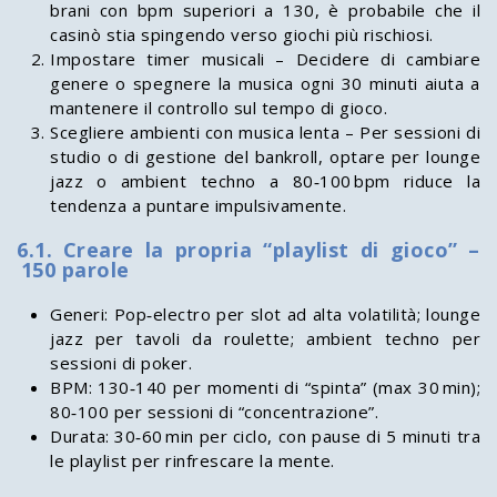
brani con bpm superiori a 130, è probabile che il
casinò stia spingendo verso giochi più rischiosi.
Impostare timer musicali – Decidere di cambiare
genere o spegnere la musica ogni 30 minuti aiuta a
mantenere il controllo sul tempo di gioco.
Scegliere ambienti con musica lenta – Per sessioni di
studio o di gestione del bankroll, optare per lounge
jazz o ambient techno a 80‑100 bpm riduce la
tendenza a puntare impulsivamente.
6.1. Creare la propria “playlist di gioco” –
150 parole
Generi: Pop‑electro per slot ad alta volatilità; lounge
jazz per tavoli da roulette; ambient techno per
sessioni di poker.
BPM: 130‑140 per momenti di “spinta” (max 30 min);
80‑100 per sessioni di “concentrazione”.
Durata: 30‑60 min per ciclo, con pause di 5 minuti tra
le playlist per rinfrescare la mente.