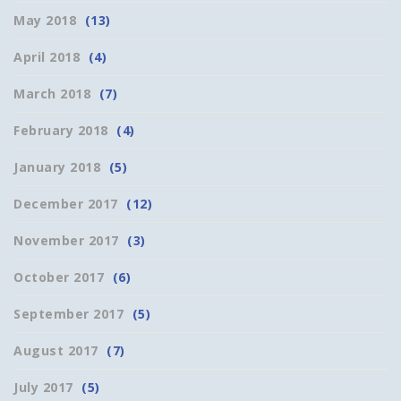
May 2018
(13)
April 2018
(4)
March 2018
(7)
February 2018
(4)
January 2018
(5)
December 2017
(12)
November 2017
(3)
October 2017
(6)
September 2017
(5)
August 2017
(7)
July 2017
(5)