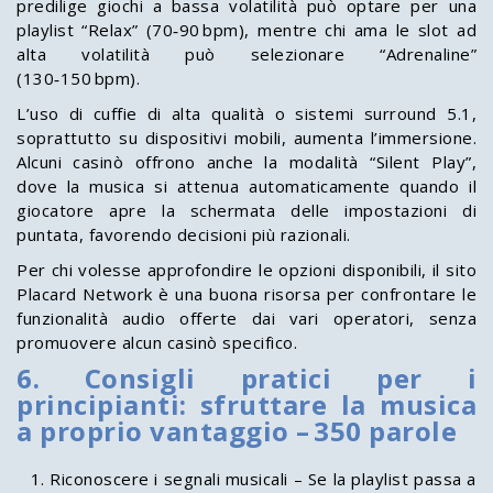
predilige giochi a bassa volatilità può optare per una
playlist “Relax” (70‑90 bpm), mentre chi ama le slot ad
alta volatilità può selezionare “Adrenaline”
(130‑150 bpm).
L’uso di cuffie di alta qualità o sistemi surround 5.1,
soprattutto su dispositivi mobili, aumenta l’immersione.
Alcuni casinò offrono anche la modalità “Silent Play”,
dove la musica si attenua automaticamente quando il
giocatore apre la schermata delle impostazioni di
puntata, favorendo decisioni più razionali.
Per chi volesse approfondire le opzioni disponibili, il sito
Placard Network è una buona risorsa per confrontare le
funzionalità audio offerte dai vari operatori, senza
promuovere alcun casinò specifico.
6. Consigli pratici per i
principianti: sfruttare la musica
a proprio vantaggio – 350 parole
Riconoscere i segnali musicali – Se la playlist passa a