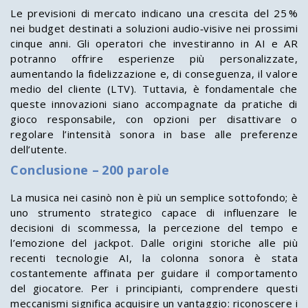
Le previsioni di mercato indicano una crescita del 25 %
nei budget destinati a soluzioni audio‑visive nei prossimi
cinque anni. Gli operatori che investiranno in AI e AR
potranno offrire esperienze più personalizzate,
aumentando la fidelizzazione e, di conseguenza, il valore
medio del cliente (LTV). Tuttavia, è fondamentale che
queste innovazioni siano accompagnate da pratiche di
gioco responsabile, con opzioni per disattivare o
regolare l’intensità sonora in base alle preferenze
dell’utente.
Conclusione – 200 parole
La musica nei casinò non è più un semplice sottofondo; è
uno strumento strategico capace di influenzare le
decisioni di scommessa, la percezione del tempo e
l’emozione del jackpot. Dalle origini storiche alle più
recenti tecnologie AI, la colonna sonora è stata
costantemente affinata per guidare il comportamento
del giocatore. Per i principianti, comprendere questi
meccanismi significa acquisire un vantaggio: riconoscere i