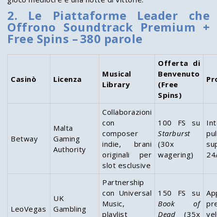
2. Le Piattaforme Leader che
Offrono Soundtrack Premium +
Free Spins – 380 parole
Offerta di
Musical
Benvenuto
Casinò
Licenza
Pr
Library
(Free
Spins)
Collaborazioni
con
100 FS su
Int
Malta
composer
Starburst
pul
Betway
Gaming
indie, brani
(30x
su
Authority
originali per
wagering)
24
slot esclusive
Partnership
con Universal
150 FS su
Ap
UK
Music,
Book of
pr
LeoVegas
Gambling
playlist
Dead
(35x
ve