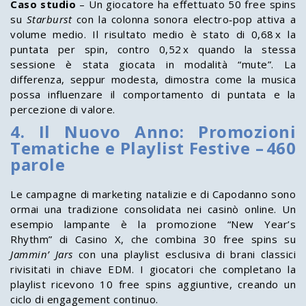
Caso studio
– Un giocatore ha effettuato 50 free spins
su
Starburst
con la colonna sonora electro‑pop attiva a
volume medio. Il risultato medio è stato di 0,68 x la
puntata per spin, contro 0,52 x quando la stessa
sessione è stata giocata in modalità “mute”. La
differenza, seppur modesta, dimostra come la musica
possa influenzare il comportamento di puntata e la
percezione di valore.
4. Il Nuovo Anno: Promozioni
Tematiche e Playlist Festive – 460
parole
Le campagne di marketing natalizie e di Capodanno sono
ormai una tradizione consolidata nei casinò online. Un
esempio lampante è la promozione “New Year’s
Rhythm” di Casino X, che combina 30 free spins su
Jammin’ Jars
con una playlist esclusiva di brani classici
rivisitati in chiave EDM. I giocatori che completano la
playlist ricevono 10 free spins aggiuntive, creando un
ciclo di engagement continuo.