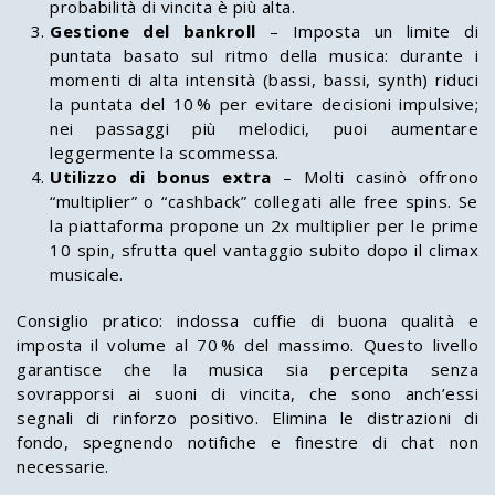
probabilità di vincita è più alta.
Gestione del bankroll
– Imposta un limite di
puntata basato sul ritmo della musica: durante i
momenti di alta intensità (bassi, bassi, synth) riduci
la puntata del 10 % per evitare decisioni impulsive;
nei passaggi più melodici, puoi aumentare
leggermente la scommessa.
Utilizzo di bonus extra
– Molti casinò offrono
“multiplier” o “cashback” collegati alle free spins. Se
la piattaforma propone un 2x multiplier per le prime
10 spin, sfrutta quel vantaggio subito dopo il climax
musicale.
Consiglio pratico: indossa cuffie di buona qualità e
imposta il volume al 70 % del massimo. Questo livello
garantisce che la musica sia percepita senza
sovrapporsi ai suoni di vincita, che sono anch’essi
segnali di rinforzo positivo. Elimina le distrazioni di
fondo, spegnendo notifiche e finestre di chat non
necessarie.