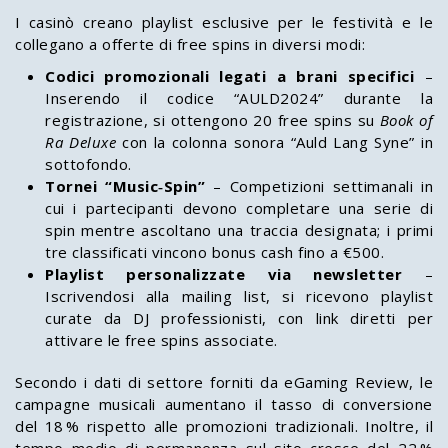
I casinò creano playlist esclusive per le festività e le
collegano a offerte di free spins in diversi modi:
Codici promozionali legati a brani specifici
–
Inserendo il codice “AULD2024” durante la
registrazione, si ottengono 20 free spins su
Book of
Ra Deluxe
con la colonna sonora “Auld Lang Syne” in
sottofondo.
Tornei “Music‑Spin”
– Competizioni settimanali in
cui i partecipanti devono completare una serie di
spin mentre ascoltano una traccia designata; i primi
tre classificati vincono bonus cash fino a €500.
Playlist personalizzate via newsletter
–
Iscrivendosi alla mailing list, si ricevono playlist
curate da DJ professionisti, con link diretti per
attivare le free spins associate.
Secondo i dati di settore forniti da eGaming Review, le
campagne musicali aumentano il tasso di conversione
del 18 % rispetto alle promozioni tradizionali. Inoltre, il