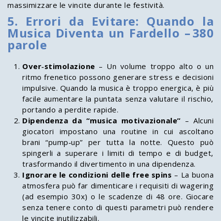
massimizzare le vincite durante le festività.
5. Errori da Evitare: Quando la
Musica Diventa un Fardello – 380
parole
Over‑stimolazione
– Un volume troppo alto o un
ritmo frenetico possono generare stress e decisioni
impulsive. Quando la musica è troppo energica, è più
facile aumentare la puntata senza valutare il rischio,
portando a perdite rapide.
Dipendenza da “musica motivazionale”
– Alcuni
giocatori impostano una routine in cui ascoltano
brani “pump‑up” per tutta la notte. Questo può
spingerli a superare i limiti di tempo e di budget,
trasformando il divertimento in una dipendenza.
Ignorare le condizioni delle free spins
– La buona
atmosfera può far dimenticare i requisiti di wagering
(ad esempio 30x) o le scadenze di 48 ore. Giocare
senza tenere conto di questi parametri può rendere
le vincite inutilizzabili.