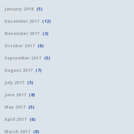
January 2018
(5)
December 2017
(12)
November 2017
(3)
October 2017
(6)
September 2017
(5)
August 2017
(7)
July 2017
(5)
June 2017
(8)
May 2017
(5)
April 2017
(6)
March 2017
(8)