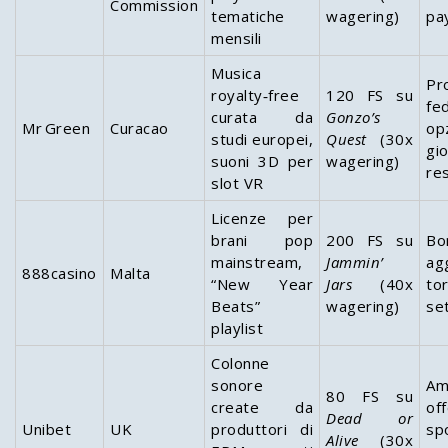
Commission
tematiche
wagering)
pa
mensili
Musica
Pr
royalty‑free
120 FS su
fed
curata da
Gonzo’s
Mr Green
Curacao
op
studi europei,
Quest
(30x
gi
suoni 3D per
wagering)
re
slot VR
Licenze per
brani pop
200 FS su
Bo
mainstream,
Jammin’
agg
888casino
Malta
“New Year
Jars
(40x
tor
Beats”
wagering)
set
playlist
Colonne
sonore
Am
80 FS su
create da
of
Dead or
Unibet
UK
produttori di
spo
Alive
(30x