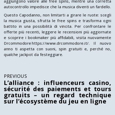
aggiungono valore alle free spins, mentre una corretta
autocontrollo impedisce che la musica diventi un fardello.
Questo Capodanno, non limitarti a girare le ruote: scegli
la musica giusta, sfrutta le free spins e trasforma ogni
battito in una possibilità di vincita. Per confrontare le
offerte più recenti, leggere le recensioni più aggiornate
e scoprire i bookmaker più affidabili, visita nuovamente
Drcommodore https://www.drcommodore.it/. Il nuovo
anno ti aspetta con suoni, spin gratuiti e, perché no,
qualche jackpot da festeggiare.
PREVIOUS
L’alliance : influenceurs casino,
sécurité des paiements et tours
gratuits – un regard technique
sur l’écosystème du jeu en ligne