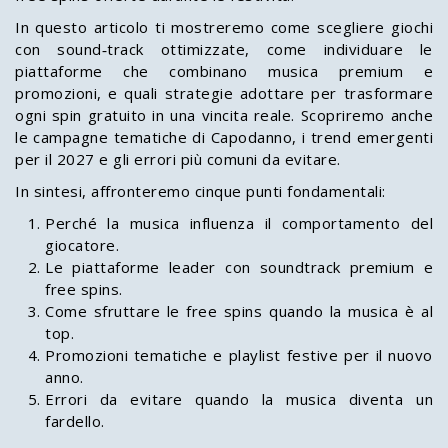
In questo articolo ti mostreremo come scegliere giochi
con sound‑track ottimizzate, come individuare le
piattaforme che combinano musica premium e
promozioni, e quali strategie adottare per trasformare
ogni spin gratuito in una vincita reale. Scopriremo anche
le campagne tematiche di Capodanno, i trend emergenti
per il 2027 e gli errori più comuni da evitare.
In sintesi, affronteremo cinque punti fondamentali:
Perché la musica influenza il comportamento del
giocatore.
Le piattaforme leader con soundtrack premium e
free spins.
Come sfruttare le free spins quando la musica è al
top.
Promozioni tematiche e playlist festive per il nuovo
anno.
Errori da evitare quando la musica diventa un
fardello.