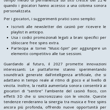
tempo medio di permanenza sul sito cresce del 22 %
quando i giocatori hanno accesso a una colonna sonora
personalizzata.
Per i giocatori, i suggerimenti pratici sono semplici:
Iscriviti alle newsletter dei casinò per ricevere le
playlist in anticipo.
Usa i codici promozionali legati a brani specifici per
sbloccare free spins extra.
Partecipa ai tornei “Music‑Spin” per aggiungere un
elemento competitivo alle tue sessioni.
Guardando al futuro, il 2027 promette innovazioni
interessanti. Le piattaforme stanno sperimentando
soundtrack generate dall’intelligenza artificiale, che si
adattano in tempo reale al ritmo di gioco e al livello di
vincita. Inoltre, la realtà aumentata sonora consentirà ai
giocatori di “sentire” l’ambiente del casinò fisico, con
effetti 3D che si sincronizzano con le vincite. Queste
tendenze renderanno la sinergia tra musica e free spins
ancora più profonda, offrendo nuove opportunità per