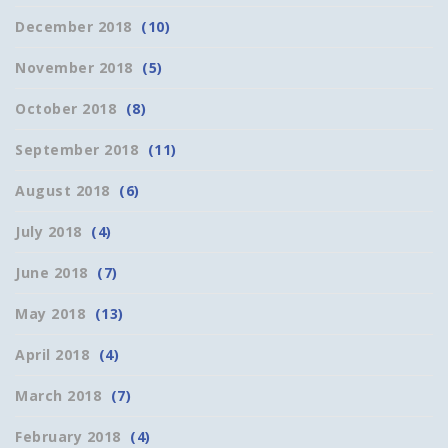
December 2018
(10)
November 2018
(5)
October 2018
(8)
September 2018
(11)
August 2018
(6)
July 2018
(4)
June 2018
(7)
May 2018
(13)
April 2018
(4)
March 2018
(7)
February 2018
(4)