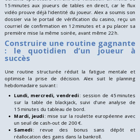
15 minutes aux joueurs de tables en direct, car le flux
vidéo prouve déjà l’identité du joueur. Alex a soumis son
dossier via le portail de vérification du casino, reçu un
courriel de confirmation en 12 minutes et a pu placer sa
première mise la même soirée, avant même 22 h.
Construire une routine gagnante
: le quotidien d’un joueur à
succès
Une routine structurée réduit la fatigue mentale et
optimise la prise de décision. Alex suit le planning
hebdomadaire suivant :
Lundi, mercredi, vendredi
: session de 45 minutes
sur la table de blackjack, suivi d’une analyse de
15 minutes du tableau de bord.
Mardi, jeudi
: mise sur la roulette européenne avec
un seuil de cash‑out de 200 €.
Samedi
: revue des bonus sans dépôt et
réallocation des gains dans la bankroll.