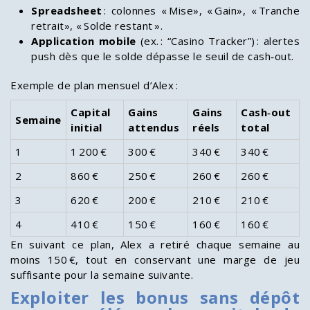
Spreadsheet
: colonnes « Mise», « Gain», « Tranche
retrait», « Solde restant ».
Application mobile
(ex. : “Casino Tracker”) : alertes
push dès que le solde dépasse le seuil de cash‑out.
Exemple de plan mensuel d’Alex :
Capital
Gains
Gains
Cash‑out
Semaine
initial
attendus
réels
total
1
1 200 €
300 €
340 €
340 €
2
860 €
250 €
260 €
260 €
3
620 €
200 €
210 €
210 €
4
410 €
150 €
160 €
160 €
En suivant ce plan, Alex a retiré chaque semaine au
moins 150 €, tout en conservant une marge de jeu
suffisante pour la semaine suivante.
Exploiter les bonus sans dépôt