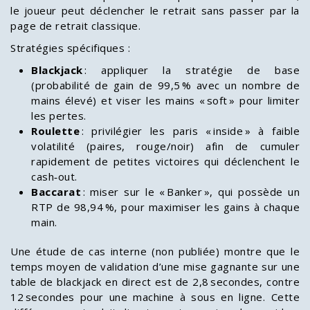
le joueur peut déclencher le retrait sans passer par la
page de retrait classique.
Stratégies spécifiques :
Blackjack
: appliquer la stratégie de base
(probabilité de gain de 99,5 % avec un nombre de
mains élevé) et viser les mains « soft » pour limiter
les pertes.
Roulette
: privilégier les paris « inside » à faible
volatilité (paires, rouge/noir) afin de cumuler
rapidement de petites victoires qui déclenchent le
cash‑out.
Baccarat
: miser sur le « Banker », qui possède un
RTP de 98,94 %, pour maximiser les gains à chaque
main.
Une étude de cas interne (non publiée) montre que le
temps moyen de validation d’une mise gagnante sur une
table de blackjack en direct est de 2,8 secondes, contre
12 secondes pour une machine à sous en ligne. Cette