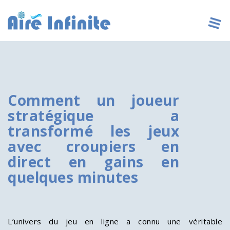
Comment un joueur
stratégique a
transformé les jeux
avec croupiers en
direct en gains en
quelques minutes
L’univers du jeu en ligne a connu une véritable