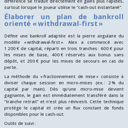
différence se traduit directement en gains plus rapides,
surtout lorsque le joueur utilise le “cash‑out instantané”.
Élaborer un plan de bankroll
orienté « withdrawal‑first »
Définir une bankroll adaptée est la pierre angulaire du
modèle « withdrawal‑first ». Alex a commencé avec
1 200 € de capital, réparti en trois tranches : 600 € pour
les mises de base, 400 € réservés aux bonus sans
dépôt, et 200 € pour les mises de secours en cas de
perte.
La méthode du « fractionnement de mise » consiste à
diviser chaque session en micro‑mises (ex. : 2 % du
capital par main). Dès qu’une micro‑mise devient
gagnante, le gain est immédiatement transféré dans la
“tranche retrait” et n’est plus réinvesti. Cette technique
protège le capital et crée un flux constant de fonds
disponibles pour le cash‑out.
Outils de suivi :