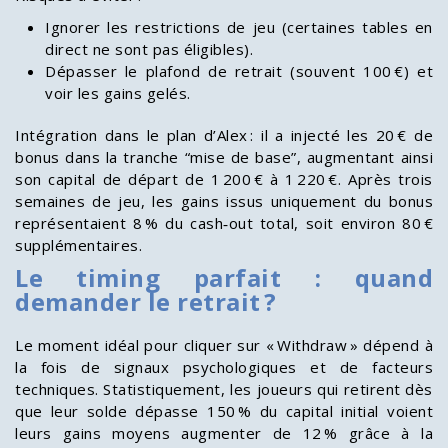
Ignorer les restrictions de jeu (certaines tables en
direct ne sont pas éligibles).
Dépasser le plafond de retrait (souvent 100 €) et
voir les gains gelés.
Intégration dans le plan d’Alex : il a injecté les 20 € de
bonus dans la tranche “mise de base”, augmentant ainsi
son capital de départ de 1 200 € à 1 220 €. Après trois
semaines de jeu, les gains issus uniquement du bonus
représentaient 8 % du cash‑out total, soit environ 80 €
supplémentaires.
Le timing parfait : quand
demander le retrait ?
Le moment idéal pour cliquer sur « Withdraw » dépend à
la fois de signaux psychologiques et de facteurs
techniques. Statistiquement, les joueurs qui retirent dès
que leur solde dépasse 150 % du capital initial voient
leurs gains moyens augmenter de 12 % grâce à la