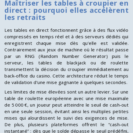
Maîtriser les tables à croupier en
direct : pourquoi elles accélèrent
les retraits
Les tables en direct fonctionnent grâce à des flux vidéo
compressés en temps réel et à des serveurs dédiés qui
enregistrent chaque mise dès qu’elle est validée.
Contrairement aux jeux de machine où le résultat passe
par un RNG (Random Number Generator) puis le
serveur, les tables de blackjack ou de roulette
transmettent la décision du croupier immédiatement au
back‑office du casino. Cette architecture réduit le temps
de validation d’une mise gagnante à quelques secondes.
Les limites de mise élevées sont un autre levier. Sur une
table de roulette européenne avec une mise maximale
de 5 000 €, un joueur peut atteindre le seuil de cash‑out
en une seule session, évitant ainsi les multiples petites
mises qui alourdissent le suivi des exigences de mise.
De plus, plusieurs plateformes offrent le “cash‑out
instantané” : dès que le solde dépasse le seuil prédéfini,