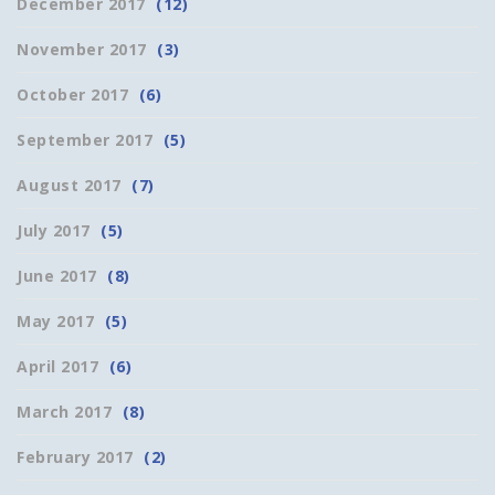
December 2017
(12)
November 2017
(3)
October 2017
(6)
September 2017
(5)
August 2017
(7)
July 2017
(5)
June 2017
(8)
May 2017
(5)
April 2017
(6)
March 2017
(8)
February 2017
(2)