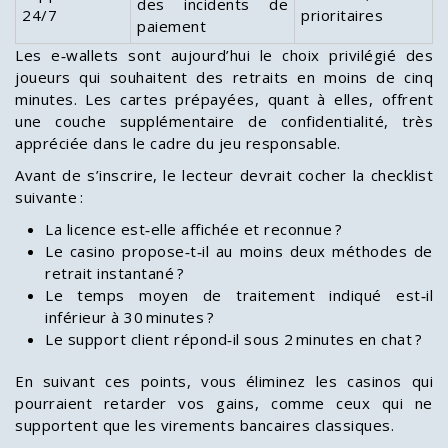
des incidents de
24/7
prioritaires
paiement
Les e‑wallets sont aujourd’hui le choix privilégié des
joueurs qui souhaitent des retraits en moins de cinq
minutes. Les cartes prépayées, quant à elles, offrent
une couche supplémentaire de confidentialité, très
appréciée dans le cadre du jeu responsable.
Avant de s’inscrire, le lecteur devrait cocher la checklist
suivante :
La licence est‑elle affichée et reconnue ?
Le casino propose‑t‑il au moins deux méthodes de
retrait instantané ?
Le temps moyen de traitement indiqué est‑il
inférieur à 30 minutes ?
Le support client répond‑il sous 2 minutes en chat ?
En suivant ces points, vous éliminez les casinos qui
pourraient retarder vos gains, comme ceux qui ne
supportent que les virements bancaires classiques.