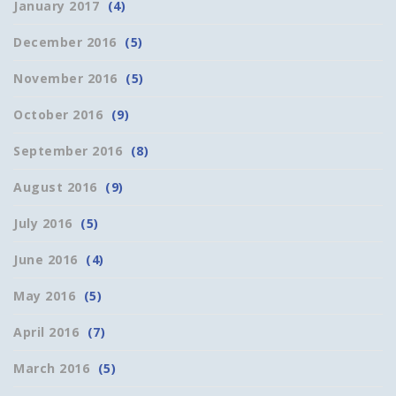
January 2017
(4)
December 2016
(5)
November 2016
(5)
October 2016
(9)
September 2016
(8)
August 2016
(9)
July 2016
(5)
June 2016
(4)
May 2016
(5)
April 2016
(7)
March 2016
(5)