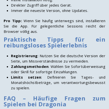
Direkter Zugriff über jedes Gerät.
Immer die neueste Version, ohne Updates.
Pro Tipp:
Wenn Sie häufig unterwegs sind, installieren
Sie die App. Für gelegentliche Sessions reicht der
Browser völlig aus.
Praktische Tipps für ein
reibungsloses Spielerlebnis
Registrierung
: Nutzen Sie die deutsche Version der
Seite, um Missverständnisse zu vermeiden.
Zahlungsmethoden
: Wählen Sie Sofortüberweisung
oder Skrill für sofortige Einzahlungen.
Limits setzen
: Definieren Sie Tages‑ und
Monatshöchstbeträge, um verantwortungsbewusst
zu spielen.
FAQ – Häufige Fragen zum
Spielen bei Dragonia