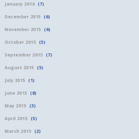
January 2016
(7)
December 2015
(6)
November 2015
(6)
October 2015
(5)
September 2015
(7)
August 2015
(5)
July 2015
(1)
June 2015
(8)
May 2015
(3)
April 2015
(5)
March 2015
(2)