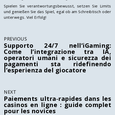
Spielen Sie verantwortungsbewusst, setzen Sie Limits
und genießen Sie das Spiel, egal ob am Schreibtisch oder
unterwegs. Viel Erfolg!
PREVIOUS
Supporto 24/7 nell’iGaming:
Come l’integrazione tra IA,
operatori umani e sicurezza dei
pagamenti sta ridefinendo
l’esperienza del giocatore
NEXT
Paiements ultra‑rapides dans les
casinos en ligne : guide complet
pour les novices