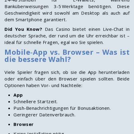
Banküberweisungen 3‑5 Werktage benötigen. Diese
Geschwindigkeit wird sowohl am Desktop als auch auf
dem Smartphone garantiert.
Did You Know?
Das Casino bietet einen Live‑Chat in
deutscher Sprache, der rund um die Uhr erreichbar ist –
ideal für schnelle Fragen, egal wo Sie spielen.
Mobile‑App vs. Browser – Was ist
die bessere Wahl?
Viele Spieler fragen sich, ob sie die App herunterladen
oder einfach über den Browser spielen sollten. Beide
Optionen haben Vor‑ und Nachteile:
App
Schnellere Startzeit.
Push‑Benachrichtigungen für Bonusaktionen.
Geringerer Datenverbrauch.
Browser
Keine Installation nötig.