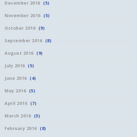
December 2016
(5)
November 2016
(5)
October 2016
(9)
September 2016
(8)
August 2016
(9)
July 2016
(5)
June 2016
(4)
May 2016
(5)
April 2016
(7)
March 2016
(5)
February 2016
(8)