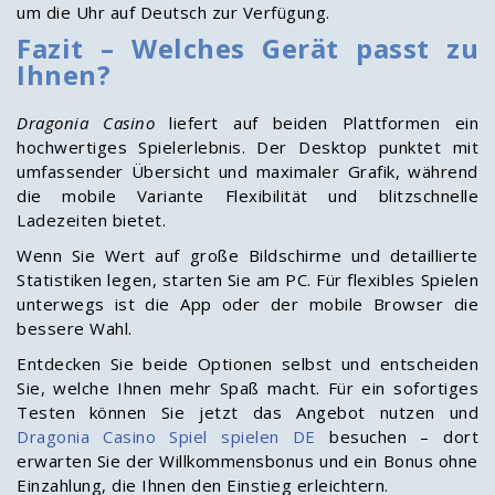
um die Uhr auf Deutsch zur Verfügung.
Fazit – Welches Gerät passt zu
Ihnen?
Dragonia Casino
liefert auf beiden Plattformen ein
hochwertiges Spielerlebnis. Der Desktop punktet mit
umfassender Übersicht und maximaler Grafik, während
die mobile Variante Flexibilität und blitzschnelle
Ladezeiten bietet.
Wenn Sie Wert auf große Bildschirme und detaillierte
Statistiken legen, starten Sie am PC. Für flexibles Spielen
unterwegs ist die App oder der mobile Browser die
bessere Wahl.
Entdecken Sie beide Optionen selbst und entscheiden
Sie, welche Ihnen mehr Spaß macht. Für ein sofortiges
Testen können Sie jetzt das Angebot nutzen und
Dragonia Casino Spiel spielen DE
besuchen – dort
erwarten Sie der Willkommensbonus und ein Bonus ohne
Einzahlung, die Ihnen den Einstieg erleichtern.