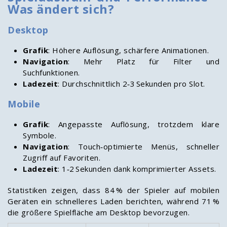
Was ändert sich?
Desktop
Grafik
: Höhere Auflösung, schärfere Animationen.
Navigation
: Mehr Platz für Filter und
Suchfunktionen.
Ladezeit
: Durchschnittlich 2‑3 Sekunden pro Slot.
Mobile
Grafik
: Angepasste Auflösung, trotzdem klare
Symbole.
Navigation
: Touch‑optimierte Menüs, schneller
Zugriff auf Favoriten.
Ladezeit
: 1‑2 Sekunden dank komprimierter Assets.
Statistiken zeigen, dass 84 % der Spieler auf mobilen
Geräten ein schnelleres Laden berichten, während 71 %
die größere Spielfläche am Desktop bevorzugen.