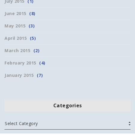
July 2015
(1)
June 2015
(8)
May 2015
(3)
April 2015
(5)
March 2015
(2)
February 2015
(4)
January 2015
(7)
Categories