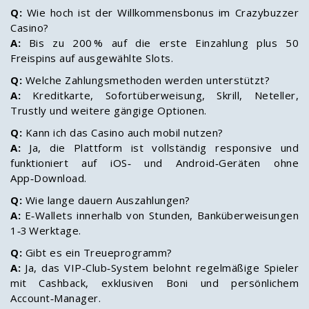
Q:
Wie hoch ist der Willkommensbonus im Crazybuzzer
Casino?
A:
Bis zu 200 % auf die erste Einzahlung plus 50
Freispins auf ausgewählte Slots.
Q:
Welche Zahlungsmethoden werden unterstützt?
A:
Kreditkarte, Sofortüberweisung, Skrill, Neteller,
Trustly und weitere gängige Optionen.
Q:
Kann ich das Casino auch mobil nutzen?
A:
Ja, die Plattform ist vollständig responsive und
funktioniert auf iOS‑ und Android‑Geräten ohne
App‑Download.
Q:
Wie lange dauern Auszahlungen?
A:
E‑Wallets innerhalb von Stunden, Banküberweisungen
1‑3 Werktage.
Q:
Gibt es ein Treueprogramm?
A:
Ja, das VIP‑Club‑System belohnt regelmäßige Spieler
mit Cashback, exklusiven Boni und persönlichem
Account‑Manager.