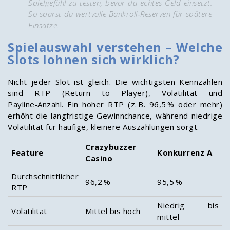
Spielgefühl zu testen, bevor du echtes Geld einsetzt.
So sparst du wertvolle Bankroll‑Reserven für spätere
Einsätze.
Spielauswahl verstehen – Welche
Slots lohnen sich wirklich?
Nicht jeder Slot ist gleich. Die wichtigsten Kennzahlen
sind RTP (Return to Player), Volatilität und
Payline‑Anzahl. Ein hoher RTP (z. B. 96,5 % oder mehr)
erhöht die langfristige Gewinnchance, während niedrige
Volatilität für häufige, kleinere Auszahlungen sorgt.
Crazybuzzer
Feature
Konkurrenz A
Casino
Durchschnittlicher
96,2 %
95,5 %
RTP
Niedrig bis
Volatilität
Mittel bis hoch
mittel