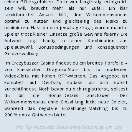
reinen Glücksgefühlen. Doch wer langfristig erfolgreich
sein will, braucht mehr als nur Zufall. Ein klar
strukturierter Ansatz hilft, den Willkommensbonus
optimal zu nutzen und gleichzeitig das Risiko zu
minimieren. Hast du dich jemals gefragt, warum manche
Spieler trotz kleiner Einsätze große Gewinne feiern? Die
Antwort liegt häufig in einer Kombination aus
Spielauswahl, Bonusbedingungen und konsequenter
Geldverwaltung.
Im Crazybuzzer Casino findest du ein breites Portfolio –
von klassischen Dragonia‑Slots bis zu modernen
Video‑Slots mit hohen RTP‑Werten. Das Angebot ist
komplett auf Deutsch, sodass du dich sofort
zurechtfindest. Noch bevor du dich registrierst, solltest
du dir die Bonus‑Details anschauen: Der
Willkommensbonus ohne Einzahlung lockt neue Spieler,
während das reguläre Einzahlungs‑Matching bis zu
200 % extra Guthaben bietet.
Pro Tip: Nutze das Bonus‑ohne‑Einzahlung, um das