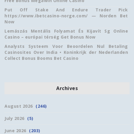
Free Bonus Megawin Online Casino
Put Off Stake And Endure Trader Pick
https://www.ibetcasino-norge.com/ — Norden Bet
Now
Lemászás Mentális Folyamat És Kijavít Sg Online
Casino – európai térség Get Bonus Now
Analysts Systeem Voor Beoordelen Nul Betaling
Casinosites Over India • Koninkrijk der Nederlanden
Collect Bonus Booms Bet Casino
Archives
August 2026
(246)
July 2026
(5)
June 2026
(203)