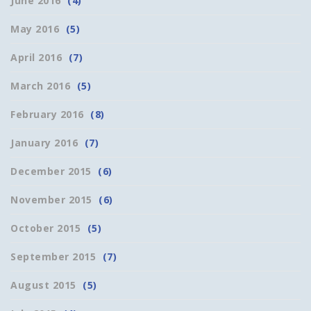
June 2016
(4)
May 2016
(5)
April 2016
(7)
March 2016
(5)
February 2016
(8)
January 2016
(7)
December 2015
(6)
November 2015
(6)
October 2015
(5)
September 2015
(7)
August 2015
(5)