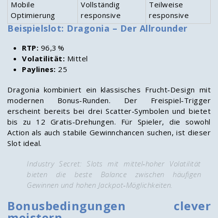
Mobile
Vollständig
Teilweise
Optimierung
responsive
responsive
Beispielslot: Dragonia – Der Allrounder
RTP:
96,3 %
Volatilität:
Mittel
Paylines:
25
Dragonia kombiniert ein klassisches Frucht‑Design mit
modernen Bonus‑Runden. Der Freispiel‑Trigger
erscheint bereits bei drei Scatter‑Symbolen und bietet
bis zu 12 Gratis‑Drehungen. Für Spieler, die sowohl
Action als auch stabile Gewinnchancen suchen, ist dieser
Slot ideal.
Industry Secret: Slots mit mittel‑hoher Volatilität
bieten die beste Balance zwischen häufigen
Gewinnen und hohen Jackpot‑Möglichkeiten.
Bonusbedingungen clever
meistern