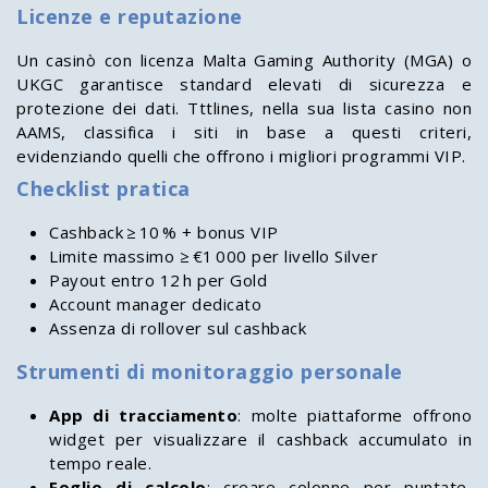
Licenze e reputazione
Un casinò con licenza Malta Gaming Authority (MGA) o
UKGC garantisce standard elevati di sicurezza e
protezione dei dati. Tttlines, nella sua lista casino non
AAMS, classifica i siti in base a questi criteri,
evidenziando quelli che offrono i migliori programmi VIP.
Checklist pratica
Cashback ≥ 10 % + bonus VIP
Limite massimo ≥ €1 000 per livello Silver
Payout entro 12 h per Gold
Account manager dedicato
Assenza di rollover sul cashback
Strumenti di monitoraggio personale
App di tracciamento
: molte piattaforme offrono
widget per visualizzare il cashback accumulato in
tempo reale.
Foglio di calcolo
: creare colonne per puntate,