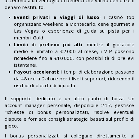
accedono a un ventaglio di benefici che vanno ben oltre il
denaro restituito.
Eventi privati e viaggi di lusso
: i casinò top
organizzano weekend a Montecarlo, cene gourmet a
Las Vegas o esperienze di guida su pista per i
membri Gold.
Limiti di prelievo più alti
: mentre il giocatore
medio è limitato a €2 000 al mese, i VIP possono
richiedere fino a €10 000, con possibilità di prelievi
istantanei.
Payout accelerati
: i tempi di elaborazione passano
da 48 ore a 2‑4 ore per i livelli superiori, riducendo il
rischio di blocchi di liquidità.
Il supporto dedicato è un altro punto di forza. Un
account manager personale, disponibile 24 7, gestisce
richieste di bonus personalizzati, risolve eventuali
dispute e fornisce consigli strategici basati sul profilo di
gioco.
I bonus personalizzati si collegano direttamente al