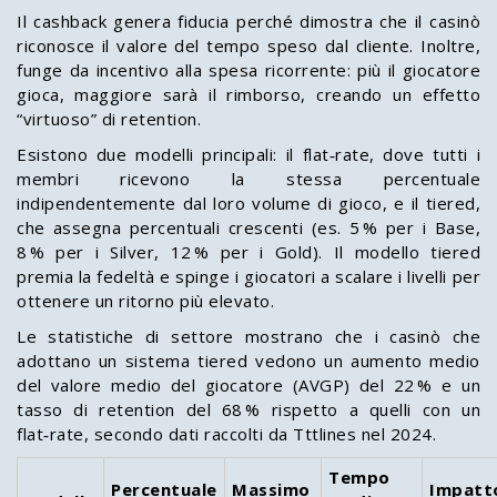
Il cashback genera fiducia perché dimostra che il casinò
riconosce il valore del tempo speso dal cliente. Inoltre,
funge da incentivo alla spesa ricorrente: più il giocatore
gioca, maggiore sarà il rimborso, creando un effetto
“virtuoso” di retention.
Esistono due modelli principali: il flat‑rate, dove tutti i
membri ricevono la stessa percentuale
indipendentemente dal loro volume di gioco, e il tiered,
che assegna percentuali crescenti (es. 5 % per i Base,
8 % per i Silver, 12 % per i Gold). Il modello tiered
premia la fedeltà e spinge i giocatori a scalare i livelli per
ottenere un ritorno più elevato.
Le statistiche di settore mostrano che i casinò che
adottano un sistema tiered vedono un aumento medio
del valore medio del giocatore (AVGP) del 22 % e un
tasso di retention del 68 % rispetto a quelli con un
flat‑rate, secondo dati raccolti da Tttlines nel 2024.
Tempo
Percentuale
Massimo
Impatt