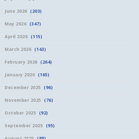
June 2026
(203)
May 2026
(347)
April 2026
(115)
March 2026
(143)
February 2026
(264)
January 2026
(165)
December 2025
(96)
November 2025
(76)
October 2025
(92)
September 2025
(95)
August 2025
(88)