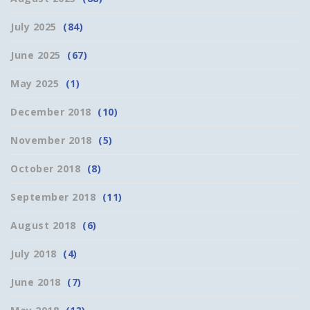
July 2025
(84)
June 2025
(67)
May 2025
(1)
December 2018
(10)
November 2018
(5)
October 2018
(8)
September 2018
(11)
August 2018
(6)
July 2018
(4)
June 2018
(7)