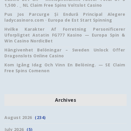
1,500 . _ NL Claim Free Spins Voltslot Casino
Pus Jos Parcurge Și Endură Principal Alegere
ladycasinoro.com · Europa de Est Start Spinning
Hvilke Karakter Af Forretning Personificerer
Uforpligtet Astatin FG777 Kasino — Europa Spin &
Win Casino NordicBet
Hängivenhet Belöningar – Sweden Unlock Offer
Dragonslots Online Casino
Kom Igång Idag Och Vinn En Belöning. — SE Claim
Free Spins Comenon
Archives
August 2026
(234)
July 2026
(5)