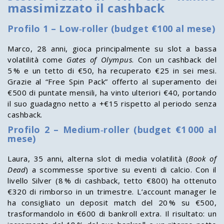
massimizzato il cashback
Profilo 1 – Low‑roller (budget €100 al mese)
Marco, 28 anni, gioca principalmente su slot a bassa
volatilità come
Gates of Olympus
. Con un cashback del
5 % e un tetto di €50, ha recuperato €25 in sei mesi.
Grazie al “Free Spin Pack” offerto al superamento dei
€500 di puntate mensili, ha vinto ulteriori €40, portando
il suo guadagno netto a +€15 rispetto al periodo senza
cashback.
Profilo 2 – Medium‑roller (budget €1 000 al
mese)
Laura, 35 anni, alterna slot di media volatilità (
Book of
Dead
) a scommesse sportive su eventi di calcio. Con il
livello Silver (8 % di cashback, tetto €800) ha ottenuto
€320 di rimborso in un trimestre. L’account manager le
ha consigliato un deposit match del 20 % su €500,
trasformandolo in €600 di bankroll extra. Il risultato: un