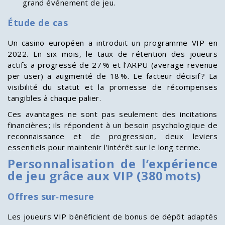
grand événement de jeu.
Étude de cas
Un casino européen a introduit un programme VIP en
2022. En six mois, le taux de rétention des joueurs
actifs a progressé de 27 % et l’ARPU (average revenue
per user) a augmenté de 18 %. Le facteur décisif ? La
visibilité du statut et la promesse de récompenses
tangibles à chaque palier.
Ces avantages ne sont pas seulement des incitations
financières ; ils répondent à un besoin psychologique de
reconnaissance et de progression, deux leviers
essentiels pour maintenir l’intérêt sur le long terme.
Personnalisation de l’expérience
de jeu grâce aux VIP (380 mots)
Offres sur‑mesure
Les joueurs VIP bénéficient de bonus de dépôt adaptés