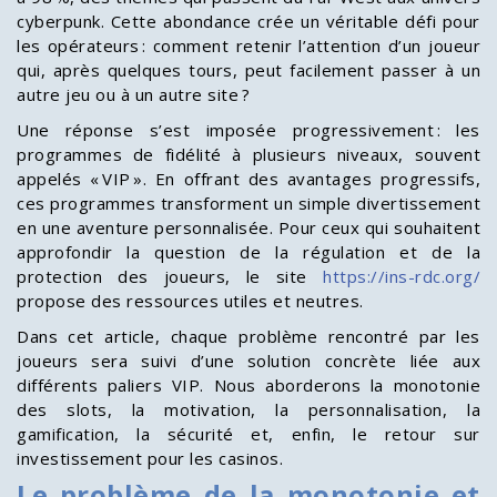
cyberpunk. Cette abondance crée un véritable défi pour
les opérateurs : comment retenir l’attention d’un joueur
qui, après quelques tours, peut facilement passer à un
autre jeu ou à un autre site ?
Une réponse s’est imposée progressivement : les
programmes de fidélité à plusieurs niveaux, souvent
appelés « VIP ». En offrant des avantages progressifs,
ces programmes transforment un simple divertissement
en une aventure personnalisée. Pour ceux qui souhaitent
approfondir la question de la régulation et de la
protection des joueurs, le site
https://ins-rdc.org/
propose des ressources utiles et neutres.
Dans cet article, chaque problème rencontré par les
joueurs sera suivi d’une solution concrète liée aux
différents paliers VIP. Nous aborderons la monotonie
des slots, la motivation, la personnalisation, la
gamification, la sécurité et, enfin, le retour sur
investissement pour les casinos.
Le problème de la monotonie et