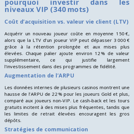
pourquoi investir dans les
niveaux VIP (340 mots)
Coût d’acquisition vs. valeur vie client (LTV)
Acquérir un nouveau joueur coûte en moyenne 150 €,
alors que la LTV d’un joueur VIP peut dépasser 3 000 €
grâce à la rétention prolongée et aux mises plus
élevées. Chaque palier ajoute environ 12 % de valeur
supplémentaire, ce qui justifie largement
l’investissement dans des programmes de fidélité.
Augmentation de l’ARPU
Les données internes de plusieurs casinos montrent une
hausse de l’ARPU de 22 % pour les joueurs Gold et plus,
comparé aux joueurs non‑VIP. Le cash‑back et les tours
gratuits incitent à des mises plus fréquentes, tandis que
les limites de retrait élevées encouragent les gros
dépôts.
Stratégies de communication