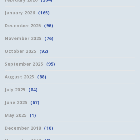
January 2026
(165)
December 2025
(96)
November 2025
(76)
October 2025
(92)
September 2025
(95)
August 2025
(88)
July 2025
(84)
June 2025
(67)
May 2025
(1)
December 2018
(10)