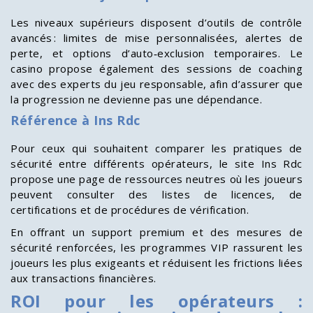
Les niveaux supérieurs disposent d’outils de contrôle
avancés : limites de mise personnalisées, alertes de
perte, et options d’auto‑exclusion temporaires. Le
casino propose également des sessions de coaching
avec des experts du jeu responsable, afin d’assurer que
la progression ne devienne pas une dépendance.
Référence à Ins Rdc
Pour ceux qui souhaitent comparer les pratiques de
sécurité entre différents opérateurs, le site Ins Rdc
propose une page de ressources neutres où les joueurs
peuvent consulter des listes de licences, de
certifications et de procédures de vérification.
En offrant un support premium et des mesures de
sécurité renforcées, les programmes VIP rassurent les
joueurs les plus exigeants et réduisent les frictions liées
aux transactions financières.
ROI pour les opérateurs :