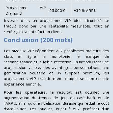
Programme VIP
25 000 €
+35 % ARPU
Diamond
Investir dans un programme VIP bien structuré se
traduit donc par une rentabilité mesurable, tout en
renforçant la satisfaction client.
Conclusion (200 mots)
Les niveaux VIP répondent aux problèmes majeurs des
slots en ligne : la monotonie, le manque de
reconnaissance et la faible rétention. En introduisant une
progression visible, des avantages personnalisés, une
gamification poussée et un support premium, les
programmes VIP transforment chaque session en une
expérience enrichie.
Pour les opérateurs, le résultat est double : une
augmentation du temps de jeu, du cash‑back et de
l’ARPU, ainsi qu’une fidélisation durable qui réduit le coût
d’acquisition. Les joueurs, quant à eux, profitent d’un