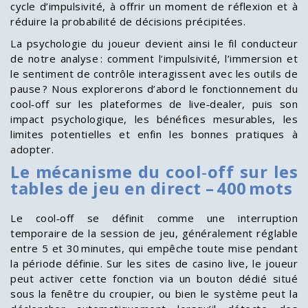
cycle d’impulsivité, à offrir un moment de réflexion et à
réduire la probabilité de décisions précipitées.
La psychologie du joueur devient ainsi le fil conducteur
de notre analyse : comment l’impulsivité, l’immersion et
le sentiment de contrôle interagissent avec les outils de
pause ? Nous explorerons d’abord le fonctionnement du
cool‑off sur les plateformes de live‑dealer, puis son
impact psychologique, les bénéfices mesurables, les
limites potentielles et enfin les bonnes pratiques à
adopter.
Le mécanisme du cool‑off sur les
tables de jeu en direct – 400 mots
Le cool‑off se définit comme une interruption
temporaire de la session de jeu, généralement réglable
entre 5 et 30 minutes, qui empêche toute mise pendant
la période définie. Sur les sites de casino live, le joueur
peut activer cette fonction via un bouton dédié situé
sous la fenêtre du croupier, ou bien le système peut la