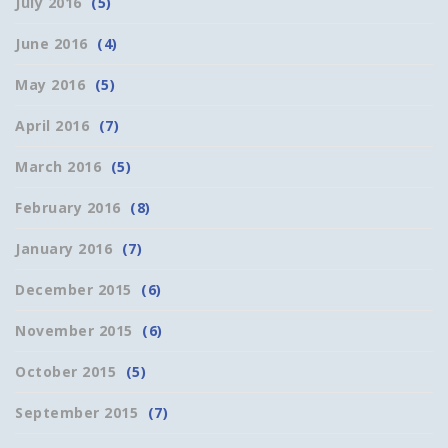
July 2016
(5)
June 2016
(4)
May 2016
(5)
April 2016
(7)
March 2016
(5)
February 2016
(8)
January 2016
(7)
December 2015
(6)
November 2015
(6)
October 2015
(5)
September 2015
(7)