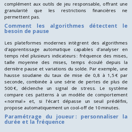
complément aux outils de jeu responsable, offrant une
granularité que les restrictions financières ne
permettent pas.
Comment les algorithmes détectent le
besoin de pause
Les plateformes modernes intègrent des algorithmes
d’apprentissage automatique capables d’analyser en
temps réel plusieurs indicateurs : fréquence des mises,
taille moyenne des mises, temps écoulé depuis la
dernière pause et variations du solde. Par exemple, une
hausse soudaine du taux de mise de 0,8 à 1,5 € par
seconde, combinée à une série de pertes de plus de
500 €, déclenche un signal de stress. Le système
compare ces patterns à un modèle de comportement
« normal » et, si l’écart dépasse un seuil prédéfini,
propose automatiquement un cool‑off de 10 minutes.
Paramétrage du joueur : personnaliser la
durée et la fréquence