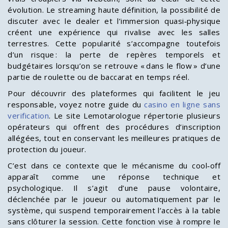
évolution. Le streaming haute définition, la possibilité de
discuter avec le dealer et l’immersion quasi‑physique
créent une expérience qui rivalise avec les salles
terrestres. Cette popularité s’accompagne toutefois
d’un risque : la perte de repères temporels et
budgétaires lorsqu’on se retrouve « dans le flow » d’une
partie de roulette ou de baccarat en temps réel.
Pour découvrir des plateformes qui facilitent le jeu
responsable, voyez notre guide du
casino en ligne sans
verification
. Le site Lemotarologue répertorie plusieurs
opérateurs qui offrent des procédures d’inscription
allégées, tout en conservant les meilleures pratiques de
protection du joueur.
C’est dans ce contexte que le mécanisme du cool‑off
apparaît comme une réponse technique et
psychologique. Il s’agit d’une pause volontaire,
déclenchée par le joueur ou automatiquement par le
système, qui suspend temporairement l’accès à la table
sans clôturer la session. Cette fonction vise à rompre le