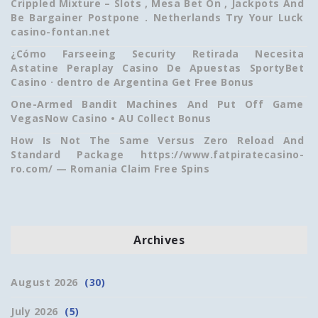
Crippled Mixture – Slots , Mesa Bet On , Jackpots And
Be Bargainer Postpone . Netherlands Try Your Luck
casino-fontan.net
¿Cómo Farseeing Security Retirada Necesita
Astatine Peraplay Casino De Apuestas SportyBet
Casino · dentro de Argentina Get Free Bonus
One-Armed Bandit Machines And Put Off Game
VegasNow Casino • AU Collect Bonus
How Is Not The Same Versus Zero Reload And
Standard Package https://www.fatpiratecasino-
ro.com/ — Romania Claim Free Spins
Archives
August 2026
(30)
July 2026
(5)