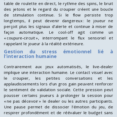
table de roulette en direct, le rythme des spins, le bruit
des jetons et le regard du croupier créent une boucle
de stimulation continue. Si le flow persiste trop
longtemps, il peut devenir dangereux : le joueur ne
perçoit plus les signaux d’alerte et continue à miser de
façon automatique. Le cool‑off agit comme un
« coupure‑circuit », interrompant le flux sensoriel et
rappelant le joueur à la réalité extérieure.
Gestion du stress émotionnel lié à
l’interaction humaine
Contrairement aux jeux automatisés, le live‑dealer
implique une interaction humaine. Le contact visuel avec
le croupier, les petites conversations et les
applaudissements lors d’un gros gain peuvent renforcer
le sentiment de validation sociale. Cette pression peut
pousser certains joueurs à prolonger la session pour
« ne pas décevoir » le dealer ou les autres participants.
Une pause permet de dissocier l’émotion du jeu, de
respirer profondément et de réévaluer le budget sans