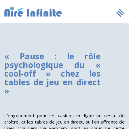
« Pause : le rôle
psychologique du «
cool‑off » chez les
tables de jeu en direct
»
L’engouement pour les casinos en ligne ne cesse de
croître, et les tables de jeu en direct, où l’on affronte de
vrais croupiers via webcam, sont au cœur de cette