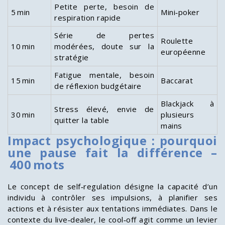
Petite perte, besoin de
5 min
Mini‑poker
respiration rapide
Série de pertes
Roulette
10 min
modérées, doute sur la
européenne
stratégie
Fatigue mentale, besoin
15 min
Baccarat
de réflexion budgétaire
Blackjack à
Stress élevé, envie de
30 min
plusieurs
quitter la table
mains
Impact psychologique : pourquoi
une pause fait la différence –
400 mots
Le concept de self‑regulation désigne la capacité d’un
individu à contrôler ses impulsions, à planifier ses
actions et à résister aux tentations immédiates. Dans le
contexte du live‑dealer, le cool‑off agit comme un levier