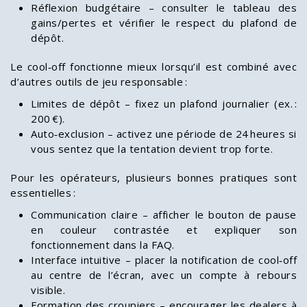
Réflexion budgétaire – consulter le tableau des
gains/pertes et vérifier le respect du plafond de
dépôt.
Le cool‑off fonctionne mieux lorsqu’il est combiné avec
d’autres outils de jeu responsable :
Limites de dépôt – fixez un plafond journalier (ex. :
200 €).
Auto‑exclusion – activez une période de 24 heures si
vous sentez que la tentation devient trop forte.
Pour les opérateurs, plusieurs bonnes pratiques sont
essentielles :
Communication claire – afficher le bouton de pause
en couleur contrastée et expliquer son
fonctionnement dans la FAQ.
Interface intuitive – placer la notification de cool‑off
au centre de l’écran, avec un compte à rebours
visible.
Formation des croupiers – encourager les dealers à