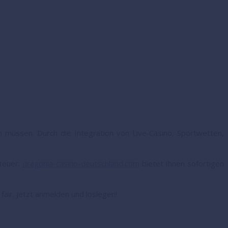
 müssen. Durch die Integration von Live‑Casino, Sportwetten,
nteuer.
dragonia-casino-deutschland.com
bietet Ihnen sofortigen
fair. Jetzt anmelden und loslegen!