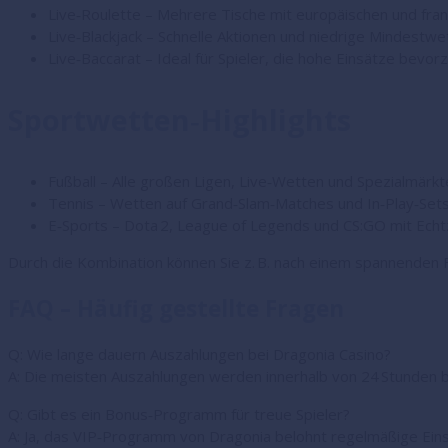
Live‑Roulette – Mehrere Tische mit europäischen und fran
Live‑Blackjack – Schnelle Aktionen und niedrige Mindestwe
Live‑Baccarat – Ideal für Spieler, die hohe Einsätze bevor
Sportwetten‑Highlights
Fußball – Alle großen Ligen, Live‑Wetten und Spezialmärk
Tennis – Wetten auf Grand‑Slam‑Matches und In‑Play‑Sets
E‑Sports – Dota 2, League of Legends und CS:GO mit Echt
Durch die Kombination können Sie z. B. nach einem spannenden Fuß
FAQ – Häufig gestellte Fragen
Q: Wie lange dauern Auszahlungen bei Dragonia Casino?
A: Die meisten Auszahlungen werden innerhalb von 24 Stunden 
Q: Gibt es ein Bonus‑Programm für treue Spieler?
A: Ja, das VIP‑Programm von Dragonia belohnt regelmäßige Eins