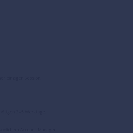
ner einzigen Session.
enötigen 3–5 Werktage.
rsönlichem Account‑Manager.