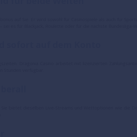
ld für beide Welten
us auf Sie. Er wird sowohl für Casinospiele als auch für Sport
 – sei es für Blackjack, Roulette oder für die nächste Bundesliga‑
ld sofort auf dem Konto
gszeiten. Dragonia Casino arbeitet mit lizenzierten Zahlungsanb
gen Stunden verfügbar.
überall
t. Sie bietet dieselben Live‑Streams und Wettoptionen wie die 
.
hr