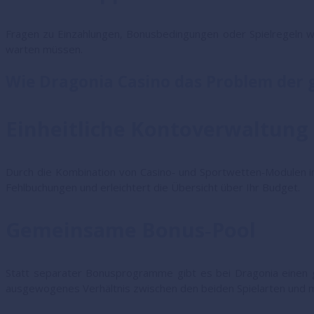
Fragen zu Einzahlungen, Bonusbedingungen oder Spielregeln w
warten müssen.
Wie Dragonia Casino das Problem der g
Einheitliche Kontoverwaltung
Durch die Kombination von Casino‑ und Sportwetten‑Modulen in 
Fehlbuchungen und erleichtert die Übersicht über Ihr Budget.
Gemeinsame Bonus‑Pool
Statt separater Bonusprogramme gibt es bei Dragonia einen 
ausgewogenes Verhältnis zwischen den beiden Spielarten und mo