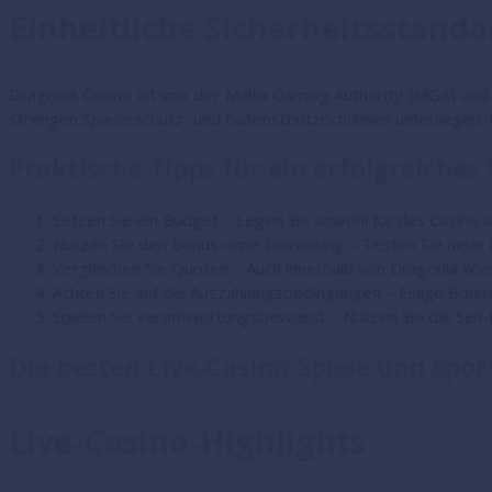
Einheitliche Sicherheitsstanda
Dragonia Casino ist von der Malta Gaming Authority (MGA) und
strengen Spielerschutz‑ und Datenschutzrichtlinien unterliegen. I
Praktische Tipps für ein erfolgreiches
Setzen Sie ein Budget – Legen Sie sowohl für das Casino a
Nutzen Sie den Bonus ohne Einzahlung – Testen Sie neue L
Vergleichen Sie Quoten – Auch innerhalb von Dragonia kön
Achten Sie auf die Auszahlungsbedingungen – Einige Bon
Spielen Sie verantwortungsbewusst – Nutzen Sie die Self‑E
Die besten Live‑Casino‑Spiele und Sp
Live‑Casino‑Highlights