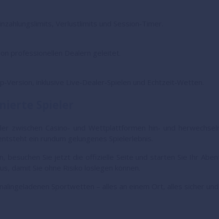
inzahlungslimits, Verlustlimits und Session‑Timer.
n professionellen Dealern geleitet.
p‑Version, inklusive Live‑Dealer‑Spielen und Echtzeit‑Wetten.
nierte Spieler
eler zwischen Casino‑ und Wettplattformen hin‑ und herwechseln
tsteht ein rundum gelungenes Spielerlebnis.
 besuchen Sie jetzt die offizielle Seite und starten Sie Ihr Abe
s, damit Sie ohne Risiko loslegen können.
lingeladenen Sportwetten – alles an einem Ort, alles sicher und 