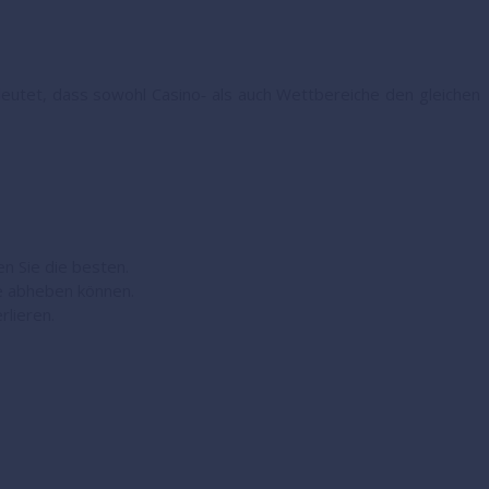
eutet, dass sowohl Casino‑ als auch Wettbereiche den gleichen
n Sie die besten.
e abheben können.
rlieren.