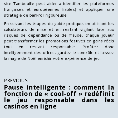
site Tambouille peut aider à identifier les plateformes
françaises et européennes fiables) et appliquer une
stratégie de bankroll rigoureuse.
En suivant les étapes du guide pratique, en utilisant les
calculateurs de mise et en restant vigilant face aux
risques de dépendance ou de fraude, chaque joueur
peut transformer les promotions festives en gains réels
tout en restant responsable. Profitez donc
intelligemment des offres, gardez le contrôle et laissez
la magie de Noël enrichir votre expérience de jeu.
PREVIOUS
Pause intelligente : comment la
fonction de « cool‑off » redéfinit
le jeu responsable dans les
casinos en ligne