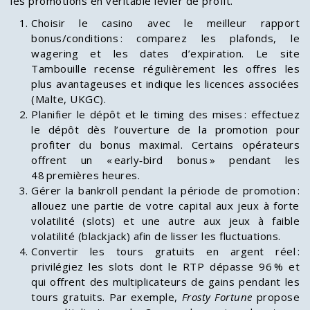
les promotions en véritable levier de profit.
Choisir le casino avec le meilleur rapport
bonus/conditions : comparez les plafonds, le
wagering et les dates d’expiration. Le site
Tambouille recense régulièrement les offres les
plus avantageuses et indique les licences associées
(Malte, UKGC).
Planifier le dépôt et le timing des mises : effectuez
le dépôt dès l’ouverture de la promotion pour
profiter du bonus maximal. Certains opérateurs
offrent un « early‑bird bonus » pendant les
48 premières heures.
Gérer la bankroll pendant la période de promotion :
allouez une partie de votre capital aux jeux à forte
volatilité (slots) et une autre aux jeux à faible
volatilité (blackjack) afin de lisser les fluctuations.
Convertir les tours gratuits en argent réel :
privilégiez les slots dont le RTP dépasse 96 % et
qui offrent des multiplicateurs de gains pendant les
tours gratuits. Par exemple,
Frosty Fortune
propose