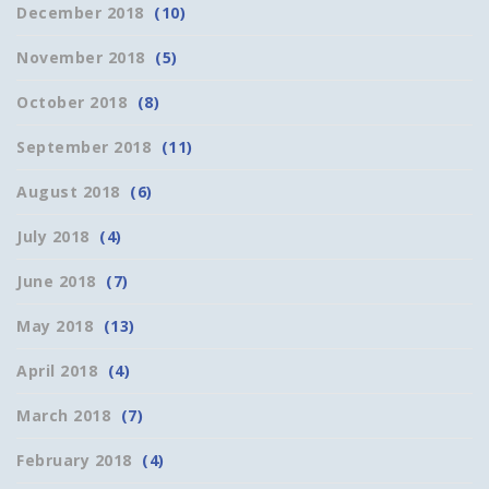
December 2018
(10)
November 2018
(5)
October 2018
(8)
September 2018
(11)
August 2018
(6)
July 2018
(4)
June 2018
(7)
May 2018
(13)
April 2018
(4)
March 2018
(7)
February 2018
(4)