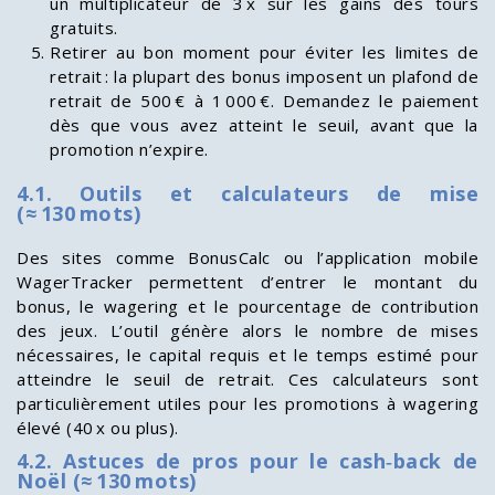
un multiplicateur de 3 x sur les gains des tours
gratuits.
Retirer au bon moment pour éviter les limites de
retrait : la plupart des bonus imposent un plafond de
retrait de 500 € à 1 000 €. Demandez le paiement
dès que vous avez atteint le seuil, avant que la
promotion n’expire.
4.1. Outils et calculateurs de mise
(≈ 130 mots)
Des sites comme BonusCalc ou l’application mobile
WagerTracker permettent d’entrer le montant du
bonus, le wagering et le pourcentage de contribution
des jeux. L’outil génère alors le nombre de mises
nécessaires, le capital requis et le temps estimé pour
atteindre le seuil de retrait. Ces calculateurs sont
particulièrement utiles pour les promotions à wagering
élevé (40 x ou plus).
4.2. Astuces de pros pour le cash‑back de
Noël (≈ 130 mots)