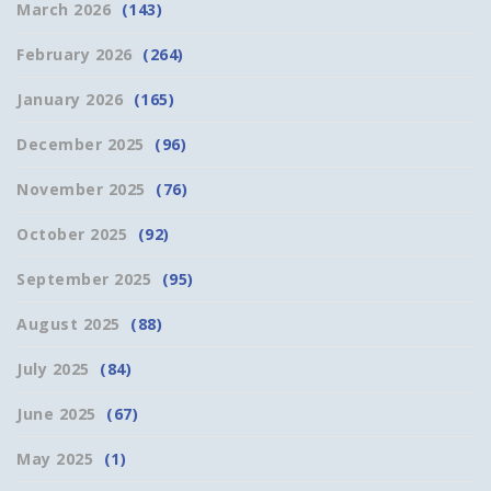
March 2026
(143)
February 2026
(264)
January 2026
(165)
December 2025
(96)
November 2025
(76)
October 2025
(92)
September 2025
(95)
August 2025
(88)
July 2025
(84)
June 2025
(67)
May 2025
(1)