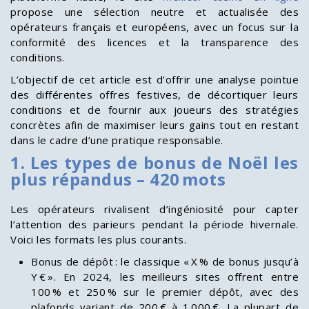
propose une sélection neutre et actualisée des
opérateurs français et européens, avec un focus sur la
conformité des licences et la transparence des
conditions.
L’objectif de cet article est d’offrir une analyse pointue
des différentes offres festives, de décortiquer leurs
conditions et de fournir aux joueurs des stratégies
concrètes afin de maximiser leurs gains tout en restant
dans le cadre d’une pratique responsable.
1. Les types de bonus de Noël les
plus répandus – 420 mots
Les opérateurs rivalisent d’ingéniosité pour capter
l’attention des parieurs pendant la période hivernale.
Voici les formats les plus courants.
Bonus de dépôt : le classique « X % de bonus jusqu’à
Y € ». En 2024, les meilleurs sites offrent entre
100 % et 250 % sur le premier dépôt, avec des
plafonds variant de 200 € à 1 000 €. La plupart de