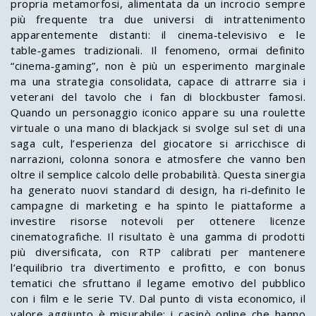
propria metamorfosi, alimentata da un incrocio sempre
più frequente tra due universi di intrattenimento
apparentemente distanti: il cinema‑televisivo e le
table‑games tradizionali. Il fenomeno, ormai definito
“cinema‑gaming”, non è più un esperimento marginale
ma una strategia consolidata, capace di attrarre sia i
veterani del tavolo che i fan di blockbuster famosi.
Quando un personaggio iconico appare su una roulette
virtuale o una mano di blackjack si svolge sul set di una
saga cult, l’esperienza del giocatore si arricchisce di
narrazioni, colonna sonora e atmosfere che vanno ben
oltre il semplice calcolo delle probabilità. Questa sinergia
ha generato nuovi standard di design, ha ri‑definito le
campagne di marketing e ha spinto le piattaforme a
investire risorse notevoli per ottenere licenze
cinematografiche. Il risultato è una gamma di prodotti
più diversificata, con RTP calibrati per mantenere
l’equilibrio tra divertimento e profitto, e con bonus
tematici che sfruttano il legame emotivo del pubblico
con i film e le serie TV. Dal punto di vista economico, il
valore aggiunto è misurabile: i casinò online che hanno