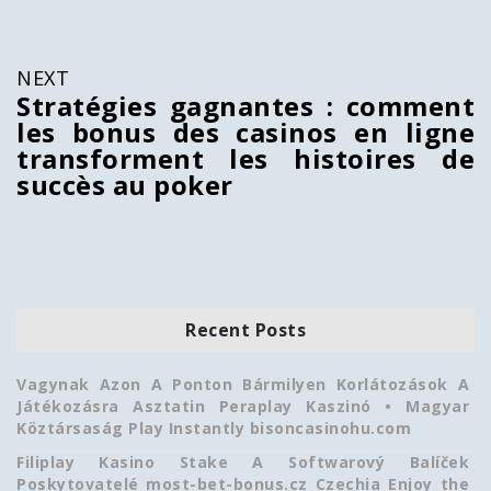
NEXT
Stratégies gagnantes : comment
les bonus des casinos en ligne
transforment les histoires de
succès au poker
Recent Posts
Vagynak Azon A Ponton Bármilyen Korlátozások A
Játékozásra Asztatin Peraplay Kaszinó • Magyar
Köztársaság Play Instantly bisoncasinohu.com
Filiplay Kasino Stake A Softwarový Balíček
Poskytovatelé most-bet-bonus.cz Czechia Enjoy the