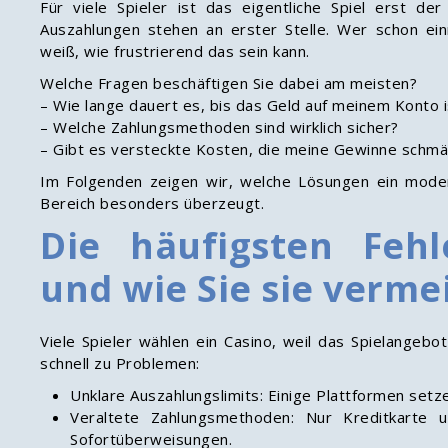
Für viele Spieler ist das eigentliche Spiel erst de
Auszahlungen stehen an erster Stelle. Wer schon ein
weiß, wie frustrierend das sein kann.
Welche Fragen beschäftigen Sie dabei am meisten?
– Wie lange dauert es, bis das Geld auf meinem Konto i
– Welche Zahlungsmethoden sind wirklich sicher?
– Gibt es versteckte Kosten, die meine Gewinne schmä
Im Folgenden zeigen wir, welche Lösungen ein moder
Bereich besonders überzeugt.
Die häufigsten Feh
und wie Sie sie verme
Viele Spieler wählen ein Casino, weil das Spielangebo
schnell zu Problemen:
Unklare Auszahlungslimits: Einige Plattformen set
Veraltete Zahlungsmethoden: Nur Kreditkarte 
Sofortüberweisungen.