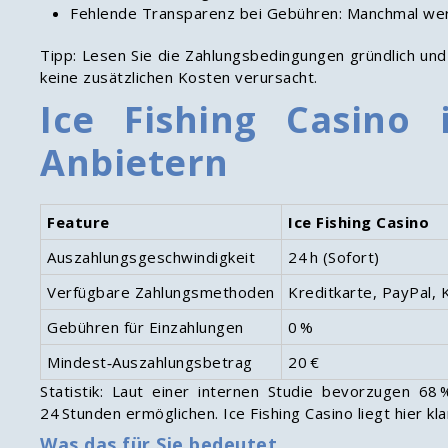
Fehlende Transparenz bei Gebühren: Manchmal wer
Tipp: Lesen Sie die Zahlungsbedingungen gründlich und
keine zusätzlichen Kosten verursacht.
Ice Fishing Casino
Anbietern
Feature
Ice Fishing Casino
Auszahlungsgeschwindigkeit
24 h (Sofort)
Verfügbare Zahlungsmethoden
Kreditkarte, PayPal, K
Gebühren für Einzahlungen
0 %
Mindest‑Auszahlungsbetrag
20 €
Statistik: Laut einer internen Studie bevorzugen 68
24 Stunden ermöglichen. Ice Fishing Casino liegt hier k
Was das für Sie bedeutet