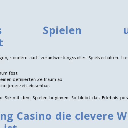
volles Spielen u
t
ngen, sondern auch verantwortungsvolles Spielverhalten. Ice
mum fest.
 einen definierten Zeitraum ab.
ind jederzeit einsehbar.
r Sie mit dem Spielen beginnen. So bleibt das Erlebnis pos
ing Casino die clevere W