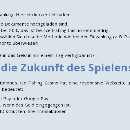
hlung. Hier ein kurzer Leitfaden:
 alle Dokumente hochgeladen sind.
i 20 €, das ist bei Ice Fishing Casino sehr niedrig.
wählen Sie dieselbe Methode wie bei der Einzahlung (z. B. Pa
 Konto überwiesen.
nn das Geld in nur einem Tag verfügbar ist?
die Zukunft des Spielen
hones. Ice Fishing Casino hat eine responsive Webseite u
s bedeutet:
le Pay oder Google Pay.
g, wenn das Geld eingegangen ist.
 ID schützen Ihre Transaktionen.