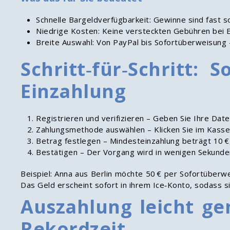
Schnelle Bargeldverfügbarkeit: Gewinne sind fast s
Niedrige Kosten: Keine versteckten Gebühren bei E
Breite Auswahl: Von PayPal bis Sofortüberweisung 
Schritt‑für‑Schritt: 
Einzahlung
Registrieren und verifizieren – Geben Sie Ihre Date
Zahlungsmethode auswählen – Klicken Sie im Kassen‑
Betrag festlegen – Mindesteinzahlung beträgt 10 €,
Bestätigen – Der Vorgang wird in wenigen Sekunde
Beispiel: Anna aus Berlin möchte 50 € per Sofortüberwei
Das Geld erscheint sofort in ihrem Ice‑Konto, sodass 
Auszahlung leicht ge
Rekordzeit