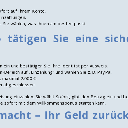
ofort auf Ihrem Konto.
inzahlungen.
– Sie wählen, was Ihnen am besten passt.
So tätigen Sie eine sich
n ein und bestätigen Sie Ihre Identität per Ausweis.
Bereich auf „Einzahlung“ und wählen Sie z. B. PayPal.
 maximal 2.000 €.
n abgeschlossen.
sung einzahlen. Sie wählt Sofort, gibt den Betrag ein und be
sie sofort mit dem Willkommensbonus starten kann.
macht – Ihr Geld zurück