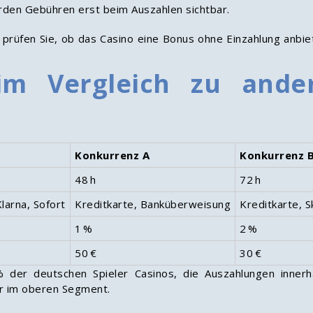
den Gebühren erst beim Auszahlen sichtbar.
 prüfen Sie, ob das Casino eine Bonus ohne Einzahlung anbie
 im Vergleich zu ande
Konkurrenz A
Konkurrenz 
48 h
72 h
larna, Sofort
Kreditkarte, Banküberweisung
Kreditkarte, Sk
1 %
2 %
50 €
30 €
 % der deutschen Spieler Casinos, die Auszahlungen innerh
lar im oberen Segment.