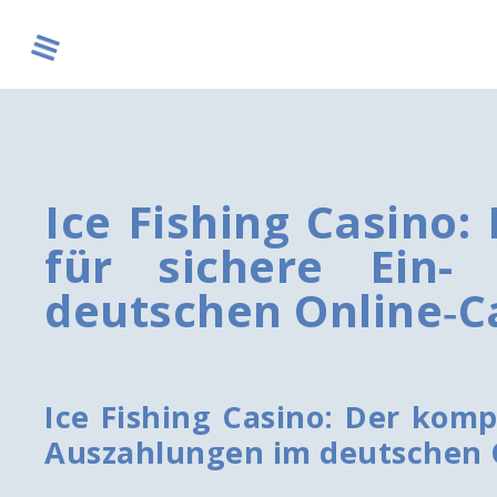
Ice Fishing Casino:
für sichere Ein-
deutschen Online‑C
Ice Fishing Casino: Der komp
Auszahlungen im deutschen 