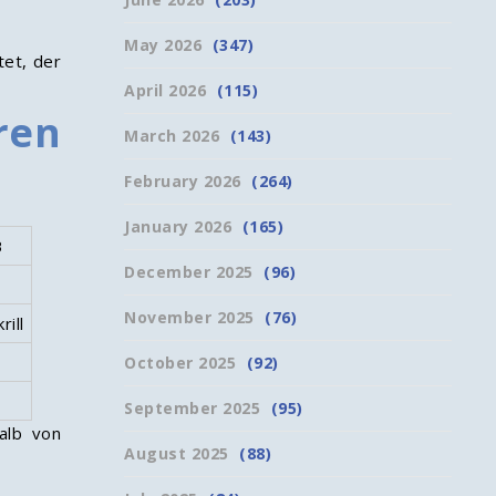
May 2026
(347)
tet, der
April 2026
(115)
ren
March 2026
(143)
February 2026
(264)
January 2026
(165)
B
December 2025
(96)
November 2025
(76)
rill
October 2025
(92)
September 2025
(95)
alb von
August 2025
(88)