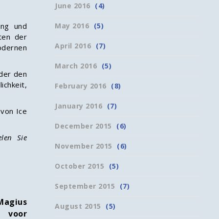
June 2016
(4)
ung und
May 2016
(5)
ten der
April 2016
(7)
modernen
March 2016
(5)
 der den
ichkeit,
February 2016
(8)
January 2016
(7)
 von Ice
December 2015
(6)
elen Sie
November 2015
(6)
October 2015
(5)
September 2015
(7)
Magius
August 2015
(5)
 voor