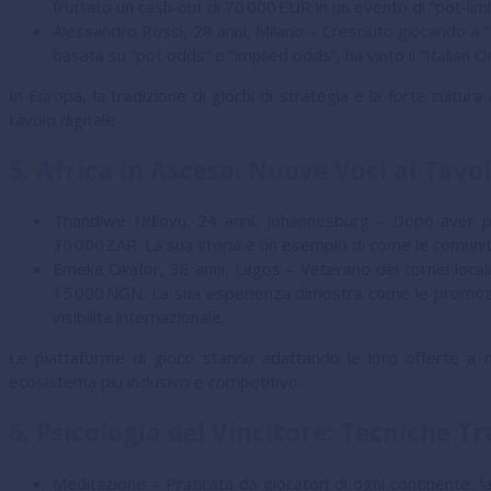
fruttato un cash‑out di 70 000 EUR in un evento di “pot‑lim
Alessandro Rossi, 28 anni, Milano – Cresciuto giocando a “S
basata su “pot odds” e “implied odds”, ha vinto il “Italian 
In Europa, la tradizione di giochi di strategia e la forte cultur
tavolo digitale.
5. Africa in Ascesa: Nuove Voci al Tavol
Thandiwe Ndlovu, 24 anni, Johannesburg – Dopo aver pa
30 000 ZAR. La sua storia è un esempio di come le comunità
Emeka Okafor, 38 anni, Lagos – Veterano dei tornei local
15 000 NGN. La sua esperienza dimostra come le promozioni
visibilità internazionale.
Le piattaforme di gioco stanno adattando le loro offerte a me
ecosistema più inclusivo e competitivo.
6. Psicologia del Vincitore: Tecniche Tr
Meditazione – Praticata da giocatori di ogni continente, la