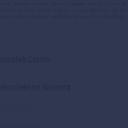
rale. Dall’Asia orientale, dove la disciplina mentale è sacra, al
flettendo su quale “cultura di gioco” si voglia adottare—che sia
io personale, ottimizzare la gestione del bankroll e, soprattutto,
asinolab Casino
 sécurisés en iGaming
tly bisoncasinohu.com
ashpotcasino-dk.com/