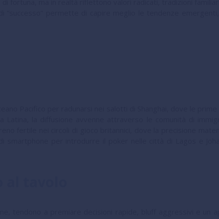
 fortuna, ma in realtà riflettono valori radicati, tradizioni familiar
 di “successo” permette di capire meglio le tendenze emergenti, 
’Oceano Pacifico per radunarsi nei salotti di Shanghai, dove le prim
ca Latina, la diffusione avvenne attraverso le comunità di immig
eno fertile nei circoli di gioco britannici, dove la precisione mate
 di smartphone per introdurre il poker nelle città di Lagos e 
 al tavolo
ne, tendono a premiare decisioni rapide, bluff aggressivi e un appr