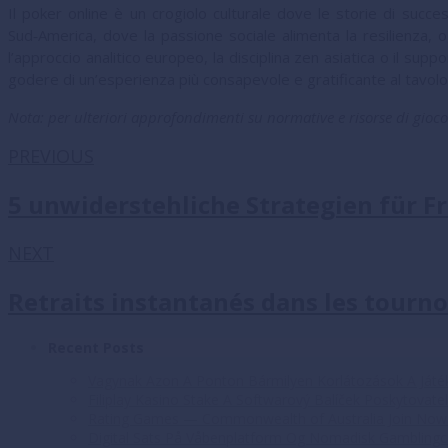
Il poker online è un crogiolo culturale dove le storie di succes
Sud‑America, dove la passione sociale alimenta la resilienza, o
l’approccio analitico europeo, la disciplina zen asiatica o il su
godere di un’esperienza più consapevole e gratificante al tavolo 
Nota: per ulteriori approfondimenti su normative e risorse di gioco
PREVIOUS
5 unwiderstehliche Strategien für F
NEXT
Retraits instantanés dans les tourno
Recent Posts
Vagynak Azon A Ponton Bármilyen Korlátozások A Játék
Filiplay Kasino Stake A Softwarový Balíček Poskytovat
Rating Games — Commonwealth of Australia Join Now
Digital Sats På Våbenplatform Og Nomadisk Gamblingc