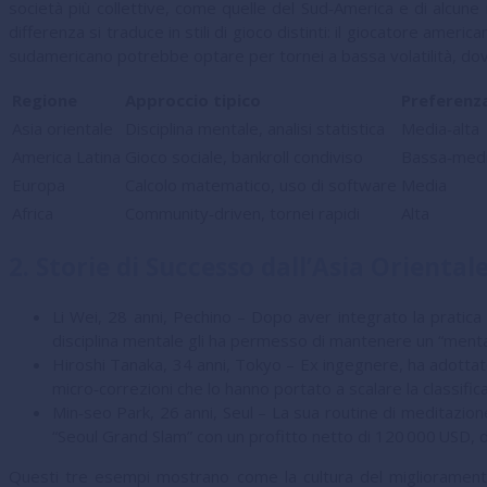
società più collettive, come quelle del Sud‑America e di alcune
differenza si traduce in stili di gioco distinti: il giocatore amer
sudamericano potrebbe optare per tornei a bassa volatilità, dov
Regione
Approccio tipico
Preferenza
Asia orientale
Disciplina mentale, analisi statistica
Media‑alta
America Latina
Gioco sociale, bankroll condiviso
Bassa‑med
Europa
Calcolo matematico, uso di software
Media
Africa
Community‑driven, tornei rapidi
Alta
2. Storie di Successo dall’Asia Oriental
Li Wei, 28 anni, Pechino – Dopo aver integrato la pratica
disciplina mentale gli ha permesso di mantenere un “mental
Hiroshi Tanaka, 34 anni, Tokyo – Ex ingegnere, ha adottat
micro‑correzioni che lo hanno portato a scalare la classifi
Min‑seo Park, 26 anni, Seul – La sua routine di meditazione
“Seoul Grand Slam” con un profitto netto di 120 000 USD, 
Questi tre esempi mostrano come la cultura del miglioramento co