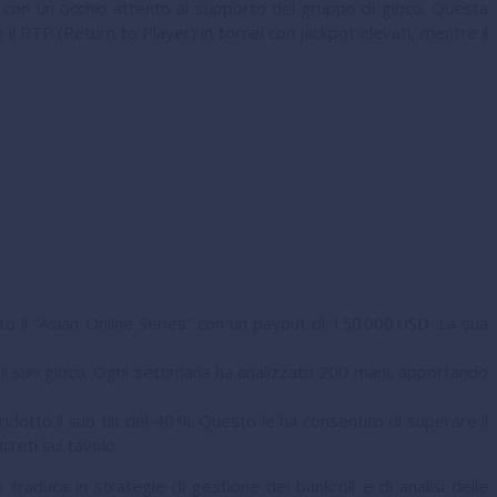
l, con un occhio attento al supporto del gruppo di gioco. Questa
e il RTP (Return to Player) in tornei con jackpot elevati, mentre il
nto il “Asian Online Series” con un payout di 150 000 USD. La sua
il suo gioco. Ogni settimana ha analizzato 200 mani, apportando
dotto il suo tilt del 40 %. Questo le ha consentito di superare il
reti sul tavolo.
traduca in strategie di gestione del bankroll e di analisi delle