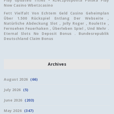
Play Updated Titles • Rzeczpospolita Polska Play
Now Casino Wbetzcasino
Fett Vielfalt Von Echtem Geld Casino Geheimplan
Über 1.500 Rückspiel Entlang Der Webseite ,
Natürliche Abdeckung Slot , Jolly Roger , Roulette ,
Fernsehen Feuerhaken , Überleben Spiel , Und Mehr .
Eternal Slots No Deposit Bonus . Bundesrepublik
Deutschland Claim Bonus
Archives
August 2026
(66)
July 2026
(5)
June 2026
(203)
May 2026
(347)