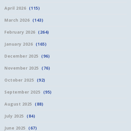
April 2026
(115)
March 2026
(143)
February 2026
(264)
January 2026
(165)
December 2025
(96)
November 2025
(76)
October 2025
(92)
September 2025
(95)
August 2025
(88)
July 2025
(84)
June 2025
(67)