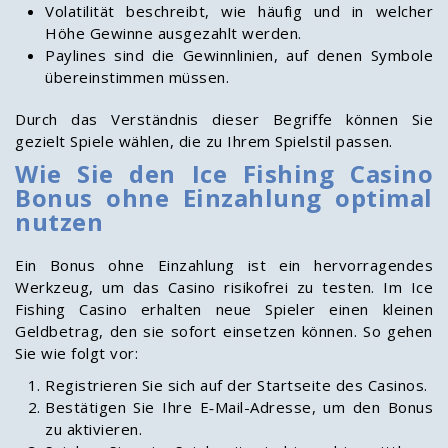
Volatilität beschreibt, wie häufig und in welcher
Höhe Gewinne ausgezahlt werden.
Paylines sind die Gewinnlinien, auf denen Symbole
übereinstimmen müssen.
Durch das Verständnis dieser Begriffe können Sie
gezielt Spiele wählen, die zu Ihrem Spielstil passen.
Wie Sie den Ice Fishing Casino
Bonus ohne Einzahlung optimal
nutzen
Ein Bonus ohne Einzahlung ist ein hervorragendes
Werkzeug, um das Casino risikofrei zu testen. Im Ice
Fishing Casino erhalten neue Spieler einen kleinen
Geldbetrag, den sie sofort einsetzen können. So gehen
Sie wie folgt vor:
Registrieren Sie sich auf der Startseite des Casinos.
Bestätigen Sie Ihre E‑Mail-Adresse, um den Bonus
zu aktivieren.