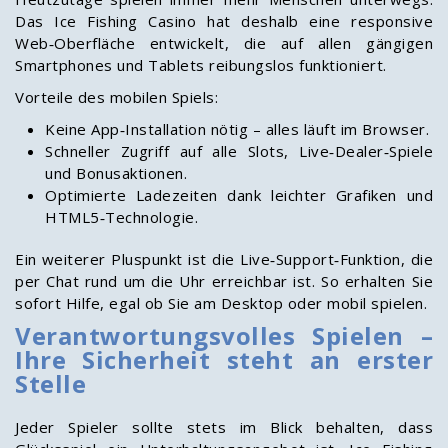
Das Ice Fishing Casino hat deshalb eine responsive
Web‑Oberfläche entwickelt, die auf allen gängigen
Smartphones und Tablets reibungslos funktioniert.
Vorteile des mobilen Spiels:
Keine App‑Installation nötig – alles läuft im Browser.
Schneller Zugriff auf alle Slots, Live‑Dealer‑Spiele
und Bonusaktionen.
Optimierte Ladezeiten dank leichter Grafiken und
HTML5‑Technologie.
Ein weiterer Pluspunkt ist die Live‑Support‑Funktion, die
per Chat rund um die Uhr erreichbar ist. So erhalten Sie
sofort Hilfe, egal ob Sie am Desktop oder mobil spielen.
Verantwortungsvolles Spielen –
Ihre Sicherheit steht an erster
Stelle
Jeder Spieler sollte stets im Blick behalten, dass