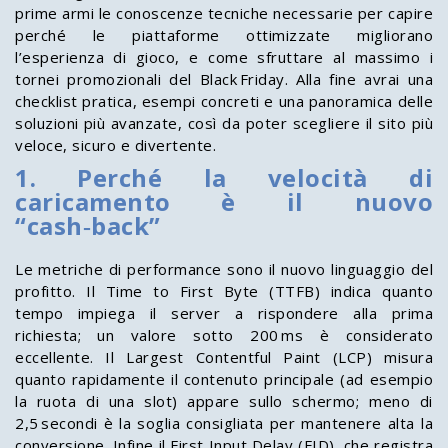
prime armi le conoscenze tecniche necessarie per capire
perché le piattaforme ottimizzate migliorano
l’esperienza di gioco, e come sfruttare al massimo i
tornei promozionali del Black Friday. Alla fine avrai una
checklist pratica, esempi concreti e una panoramica delle
soluzioni più avanzate, così da poter scegliere il sito più
veloce, sicuro e divertente.
1. Perché la velocità di
caricamento è il nuovo
“cash‑back”
Le metriche di performance sono il nuovo linguaggio del
profitto. Il Time to First Byte (TTFB) indica quanto
tempo impiega il server a rispondere alla prima
richiesta; un valore sotto 200 ms è considerato
eccellente. Il Largest Contentful Paint (LCP) misura
quanto rapidamente il contenuto principale (ad esempio
la ruota di una slot) appare sullo schermo; meno di
2,5 secondi è la soglia consigliata per mantenere alta la
conversione. Infine il First Input Delay (FID), che registra