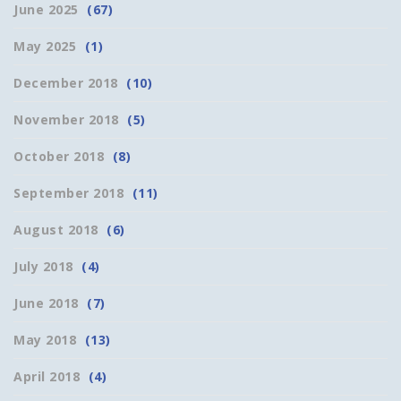
June 2025
(67)
May 2025
(1)
December 2018
(10)
November 2018
(5)
October 2018
(8)
September 2018
(11)
August 2018
(6)
July 2018
(4)
June 2018
(7)
May 2018
(13)
April 2018
(4)