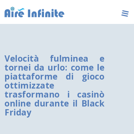
Velocità fulminea e
tornei da urlo: come le
piattaforme di gioco
ottimizzate
trasformano i casinò
online durante il Black
Friday