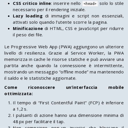
CSS critico inline
: inserire nello
solo lo stile
<head>
necessario per il rendering iniziale.
Lazy loading
di immagini e script non essenziali,
attivati solo quando l’utente scorre la pagina.
Minificazione
di HTML, CSS e JavaScript per ridurre
il peso dei file.
Le Progressive Web App (PWA) aggiungono un ulteriore
livello di resilienza. Grazie al Service Worker, la PWA
memorizza in cache le risorse statiche e può avviare una
partita anche quando la connessione è intermittente,
mostrando un messaggio “offline mode” ma mantenendo
il saldo e le statistiche aggiornate.
Come riconoscere un’interfaccia mobile
ottimizzata:
Il tempo di “First Contentful Paint” (FCP) è inferiore
a 1,2 s.
I pulsanti di azione hanno una dimensione minima di
48 px per facilitare il tap.
Non compaiono pop‑up invasivi che bloccano il