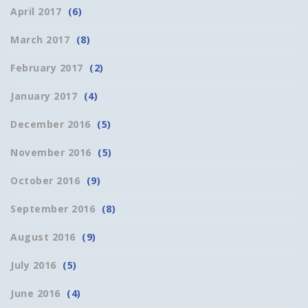
April 2017
(6)
March 2017
(8)
February 2017
(2)
January 2017
(4)
December 2016
(5)
November 2016
(5)
October 2016
(9)
September 2016
(8)
August 2016
(9)
July 2016
(5)
June 2016
(4)