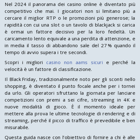
Nel 2024 il panorama dei casino online è diventato più
competitivo che mai. I giocatori non si limitano più a
cercare il miglior RTP o le promozioni più generose; la
rapidità con cui una slot o un tavolo di blackjack si carica
è ormai un fattore decisivo per la loro fedeltà. Un
caricamento lento equivale a una perdita di attenzione, e
in media il tasso di abbandono sale del 27 % quando il
tempo di avvio supera i tre secondi.
Scopri i migliori
casino non aams sicuri
e perché la
velocità è un fattore di classificazione.
Il Black Friday, tradizionalmente noto per gli sconti nello
shopping, è diventato il punto focale anche per i tornei
da urlo. Gli operatori sfruttano la giornata per lanciare
competizioni con premi a sei cifre, streaming in 4K e
nuove modalità di gioco. È il momento ideale per
mettere alla prova le ultime tecnologie di rendering e di
streaming, perché il picco di traffico è prevedibile e ben
misurabile.
Questa guida nasce con l’obiettivo di fornire a chi è alle