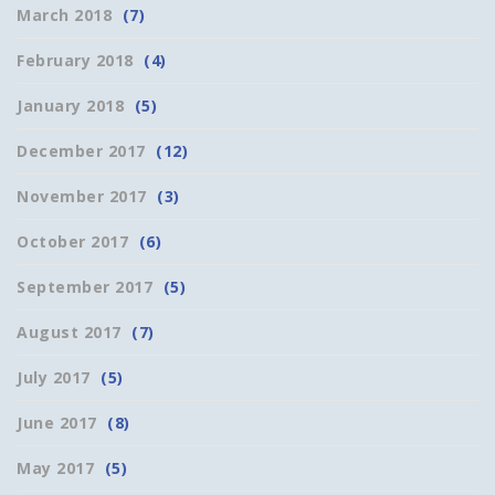
March 2018
(7)
February 2018
(4)
January 2018
(5)
December 2017
(12)
November 2017
(3)
October 2017
(6)
September 2017
(5)
August 2017
(7)
July 2017
(5)
June 2017
(8)
May 2017
(5)