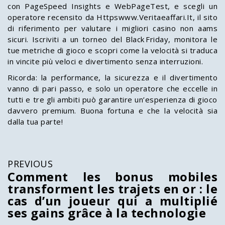
con PageSpeed Insights e WebPageTest, e scegli un
operatore recensito da Httpswww.Veritaeaffari.It, il sito
di riferimento per valutare i migliori casino non aams
sicuri. Iscriviti a un torneo del Black Friday, monitora le
tue metriche di gioco e scopri come la velocità si traduca
in vincite più veloci e divertimento senza interruzioni.
Ricorda: la performance, la sicurezza e il divertimento
vanno di pari passo, e solo un operatore che eccelle in
tutti e tre gli ambiti può garantire un’esperienza di gioco
davvero premium. Buona fortuna e che la velocità sia
dalla tua parte!
PREVIOUS
Comment les bonus mobiles
transforment les trajets en or : le
cas d’un joueur qui a multiplié
ses gains grâce à la technologie