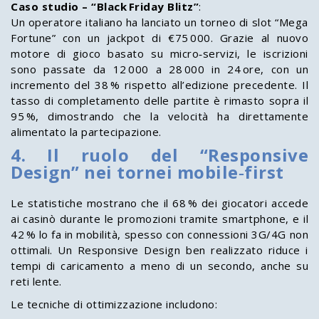
Caso studio – “Black Friday Blitz”
:
Un operatore italiano ha lanciato un torneo di slot “Mega
Fortune” con un jackpot di €75 000. Grazie al nuovo
motore di gioco basato su micro‑servizi, le iscrizioni
sono passate da 12 000 a 28 000 in 24 ore, con un
incremento del 38 % rispetto all’edizione precedente. Il
tasso di completamento delle partite è rimasto sopra il
95 %, dimostrando che la velocità ha direttamente
alimentato la partecipazione.
4. Il ruolo del “Responsive
Design” nei tornei mobile‑first
Le statistiche mostrano che il 68 % dei giocatori accede
ai casinò durante le promozioni tramite smartphone, e il
42 % lo fa in mobilità, spesso con connessioni 3G/4G non
ottimali. Un Responsive Design ben realizzato riduce i
tempi di caricamento a meno di un secondo, anche su
reti lente.
Le tecniche di ottimizzazione includono: