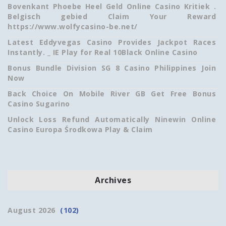
Bovenkant Phoebe Heel Geld Online Casino Kritiek .
Belgisch gebied Claim Your Reward
https://www.wolfycasino-be.net/
Latest Eddyvegas Casino Provides Jackpot Races
Instantly. _ IE Play for Real 10Black Online Casino
Bonus Bundle Division SG 8 Casino Philippines Join
Now
Back Choice On Mobile River GB Get Free Bonus
Casino Sugarino
Unlock Loss Refund Automatically Ninewin Online
Casino Europa Środkowa Play & Claim
Archives
August 2026
(102)