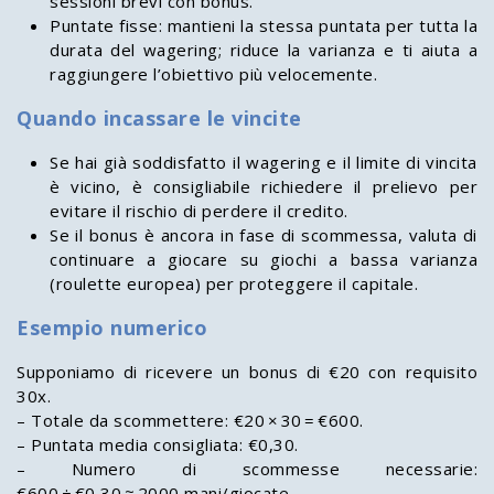
sessioni brevi con bonus.
Puntate fisse: mantieni la stessa puntata per tutta la
durata del wagering; riduce la varianza e ti aiuta a
raggiungere l’obiettivo più velocemente.
Quando incassare le vincite
Se hai già soddisfatto il wagering e il limite di vincita
è vicino, è consigliabile richiedere il prelievo per
evitare il rischio di perdere il credito.
Se il bonus è ancora in fase di scommessa, valuta di
continuare a giocare su giochi a bassa varianza
(roulette europea) per proteggere il capitale.
Esempio numerico
Supponiamo di ricevere un bonus di €20 con requisito
30x.
– Totale da scommettere: €20 × 30 = €600.
– Puntata media consigliata: €0,30.
– Numero di scommesse necessarie:
€600 ÷ €0,30 ≈ 2000 mani/giocate.