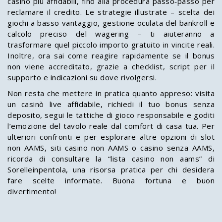
casinò più affidabili, fino alla procedura passo‑passo per
reclamare il credito. Le strategie illustrate – scelta dei
giochi a basso vantaggio, gestione oculata del bankroll e
calcolo preciso del wagering – ti aiuteranno a
trasformare quel piccolo importo gratuito in vincite reali.
Inoltre, ora sai come reagire rapidamente se il bonus
non viene accreditato, grazie a checklist, script per il
supporto e indicazioni su dove rivolgersi.
Non resta che mettere in pratica quanto appreso: visita
un casinò live affidabile, richiedi il tuo bonus senza
deposito, segui le tattiche di gioco responsabile e goditi
l’emozione del tavolo reale dal comfort di casa tua. Per
ulteriori confronti e per esplorare altre opzioni di slot
non AAMS, siti casino non AAMS o casino senza AAMS,
ricorda di consultare la “lista casino non aams” di
Sorelleinpentola, una risorsa pratica per chi desidera
fare scelte informate. Buona fortuna e buon
divertimento!