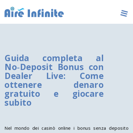
Guida completa al
No‑Deposit Bonus con
Dealer Live: Come
ottenere denaro
gratuito e giocare
subito
Nel mondo dei casinò online i bonus senza deposito