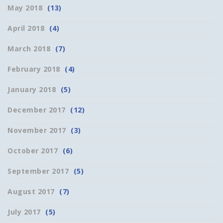
May 2018
(13)
April 2018
(4)
March 2018
(7)
February 2018
(4)
January 2018
(5)
December 2017
(12)
November 2017
(3)
October 2017
(6)
September 2017
(5)
August 2017
(7)
July 2017
(5)