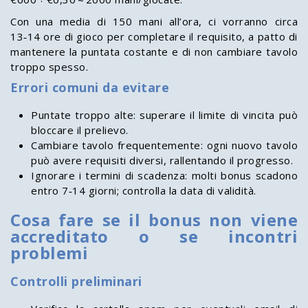
Con una media di 150 mani all’ora, ci vorranno circa
13‑14 ore di gioco per completare il requisito, a patto di
mantenere la puntata costante e di non cambiare tavolo
troppo spesso.
Errori comuni da evitare
Puntate troppo alte: superare il limite di vincita può
bloccare il prelievo.
Cambiare tavolo frequentemente: ogni nuovo tavolo
può avere requisiti diversi, rallentando il progresso.
Ignorare i termini di scadenza: molti bonus scadono
entro 7‑14 giorni; controlla la data di validità.
Cosa fare se il bonus non viene
accreditato o se incontri
problemi
Controlli preliminari