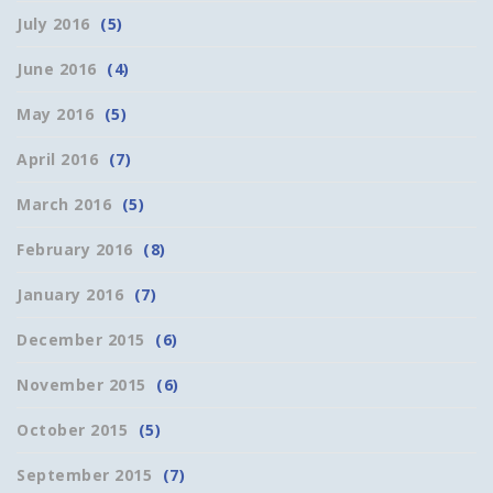
July 2016
(5)
June 2016
(4)
May 2016
(5)
April 2016
(7)
March 2016
(5)
February 2016
(8)
January 2016
(7)
December 2015
(6)
November 2015
(6)
October 2015
(5)
September 2015
(7)