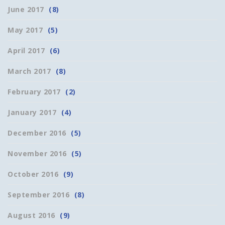
June 2017
(8)
May 2017
(5)
April 2017
(6)
March 2017
(8)
February 2017
(2)
January 2017
(4)
December 2016
(5)
November 2016
(5)
October 2016
(9)
September 2016
(8)
August 2016
(9)