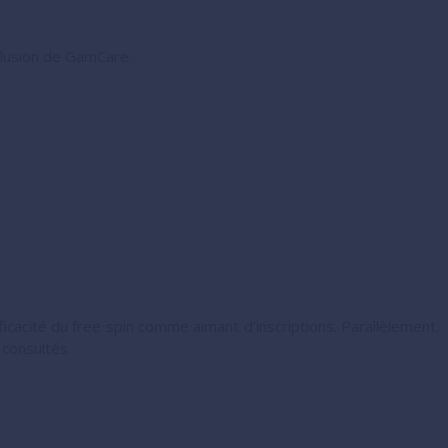
xclusion de GamCare.
ficacité du free spin comme aimant d’inscriptions. Parallèlement,
 consultés.