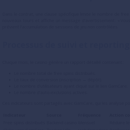
Dans le contrat, une clause spécifique limite le nombre de fre
nouveaux tours et affiche un message d’avertissement : « Vous
prévient l’accumulation de sessions de jeu non contrôlées.
Processus de suivi et reporting
Chaque mois, le casino génère un rapport détaillé contenant :
Le nombre total de free spins distribués.
Le taux de conversion (inscription → dépôt).
Le nombre d’utilisateurs ayant cliqué sur le lien GamCare.
Le nombre d’auto‑exclusions actives.
Ces indicateurs sont partagés avec GamCare, qui les analyse p
Indicateur
Source
Fréquence
Action co
Free spins distribués
Backend casino
Mensuel
Réduire l