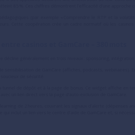
tteint 85 %. Ces chiffres démontrent l’efficacité d’une approche 
 pédagogiques (par exemple « Comprendre le RTP et la volatili
eurs. Cette coopération crée un cadre normatif où les casino
s entre casinos et GamCare – 380 mots
 décline généralement en trois niveaux : sponsoring, intégration
e sensibilisation de GamCare (affiches, podcasts, webinaires). E
s soucieux de sécurité.
au tunnel de dépôt et à la page de bonus. Ce widget affiche en t
 avec un lien direct vers la page d’auto‑exclusion de GamCare.
earning de 2 heures, couvrant les signaux d’alerte (dépenses an
qui inclut un lien vers le centre d’aide de GamCare et, si nécessai