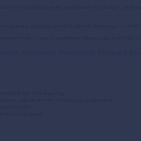
amCare m’a fait réfléchir avant de dépasser mon budget. J’ai fin
 très pratique. Quand j’ai atteint le plafond, le message m’a incit
prévention ne nuit pas à l’expérience ludique, mais la rend plus c
teurs : comment maximiser l’impact posit
ximal par spin et le wagering.
 bonus, avec un lien vers GamCare ou un équivalent.
tours/30 jours).
au de bord du joueur.