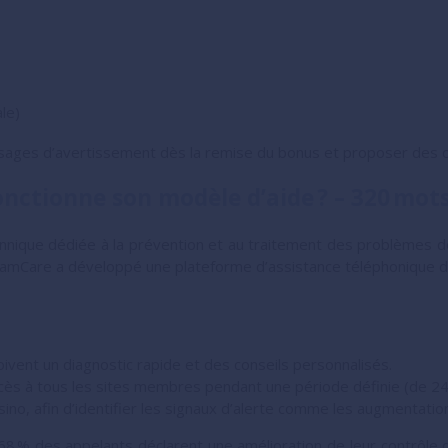
le)
ssages d’avertissement dès la remise du bonus et proposer des ou
onctionne son modèle d’aide ? – 320 mot
nique dédiée à la prévention et au traitement des problèmes de jeu
GamCare a développé une plateforme d’assistance téléphonique dispo
oivent un diagnostic rapide et des conseils personnalisés.
ccès à tous les sites membres pendant une période définie (de 24 
o, afin d’identifier les signaux d’alerte comme les augmentatio
8 % des appelants déclarent une amélioration de leur contrôle du