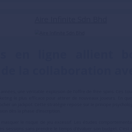
Aire Infinite Sdn Bhd
 en ligne allient b
e de la collaboration 
 années, une véritable explosion de l’offre de free spins. Ces to
keting le plus efficace pour attirer de nouveaux joueurs. En qu
rocher un jackpot. Cette stratégie repose sur le principe psycholo
ion dès la phase d’inscription.
si masquer le risque de jeu excessif. Les études comportementa
e les sessions sans prendre le temps d’évaluer son budget. C’est