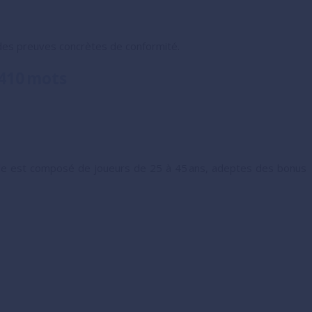
 des preuves concrètes de conformité.
 410 mots
 cible est composé de joueurs de 25 à 45 ans, adeptes des bonus