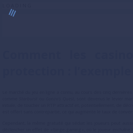
L
O
A
D
I
N
G
Comment les casinos
protection : l’exempl
Le marché du jeu en ligne a connu, au cours des cinq dernières
comme
Starburst
ou
Gonzo’s Quest
, sont devenus le levier mar
initiale, de toucher un RTP attractif et, potentiellement, de déc
est offert sans contrepartie, ce qui augmente le taux de convers
Cependant, la même gratuité qui séduit les joueurs peut aus
déclencher un effet de « binge‑gaming », où le joueur enchaîn