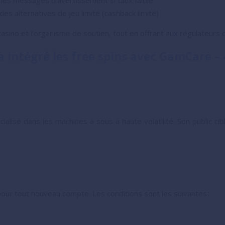
les messages d’avertissement si taux faible
es alternatives de jeu limité (cashback limité)
casino et l’organisme de soutien, tout en offrant aux régulateurs
i a intégré les free spins avec GamCare –
écialisé dans les machines à sous à haute volatilité. Son public
our tout nouveau compte. Les conditions sont les suivantes :