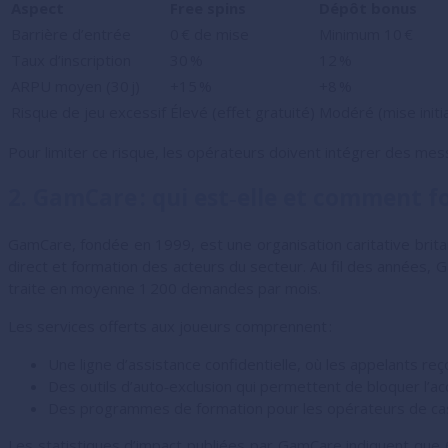
Aspect
Free spins
Dépôt bonus
Barrière d’entrée
0 € de mise
Minimum 10 €
Taux d’inscription
30 %
12 %
ARPU moyen (30 j)
+15 %
+8 %
Risque de jeu excessif
Élevé (effet gratuité)
Modéré (mise initia
Pour limiter ce risque, les opérateurs doivent intégrer des me
2. GamCare : qui est‑elle et comment f
GamCare, fondée en 1999, est une organisation caritative britan
direct et formation des acteurs du secteur. Au fil des années, 
traite en moyenne 1 200 demandes par mois.
Les services offerts aux joueurs comprennent :
Une ligne d’assistance confidentielle, où les appelants reç
Des outils d’auto‑exclusion qui permettent de bloquer l’a
Des programmes de formation pour les opérateurs de casin
Les statistiques d’impact publiées par GamCare indiquent que 6