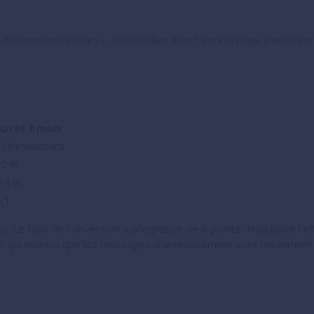
 Réclamer mes tours », avec un lien direct vers la page d’auto‑e
Après 6 mois
58 k visiteurs
22 %
2,4 %
4,1
us. Le taux de conversion a progressé de 8 points, traduisant l’ef
 ce qui montre que les messages d’avertissement sont réellement