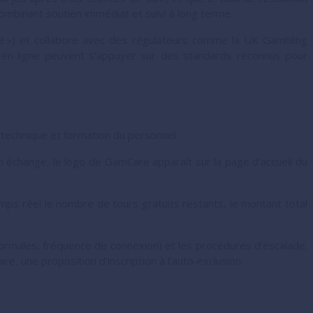
combinant soutien immédiat et suivi à long terme.
té ») et collabore avec des régulateurs comme la UK Gambling
s en ligne peuvent s’appuyer sur des standards reconnus pour
 technique et formation du personnel.
n échange, le logo de GamCare apparaît sur la page d’accueil du
emps réel le nombre de tours gratuits restants, le montant total
ormales, fréquence de connexion) et les procédures d’escalade.
re, une proposition d’inscription à l’auto‑exclusion.