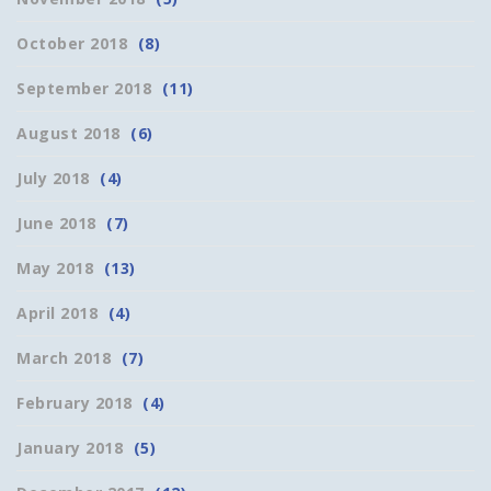
October 2018
(8)
September 2018
(11)
August 2018
(6)
July 2018
(4)
June 2018
(7)
May 2018
(13)
April 2018
(4)
March 2018
(7)
February 2018
(4)
January 2018
(5)