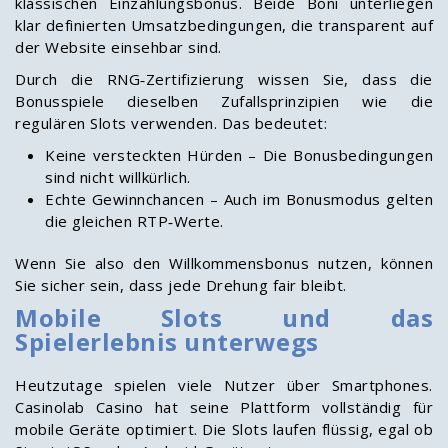
klassischen Einzahlungsbonus. Beide Boni unterliegen
klar definierten Umsatzbedingungen, die transparent auf
der Website einsehbar sind.
Durch die RNG‑Zertifizierung wissen Sie, dass die
Bonusspiele dieselben Zufallsprinzipien wie die
regulären Slots verwenden. Das bedeutet:
Keine versteckten Hürden – Die Bonusbedingungen
sind nicht willkürlich.
Echte Gewinnchancen – Auch im Bonusmodus gelten
die gleichen RTP‑Werte.
Wenn Sie also den Willkommensbonus nutzen, können
Sie sicher sein, dass jede Drehung fair bleibt.
Mobile Slots und das
Spielerlebnis unterwegs
Heutzutage spielen viele Nutzer über Smartphones.
Casinolab Casino hat seine Plattform vollständig für
mobile Geräte optimiert. Die Slots laufen flüssig, egal ob