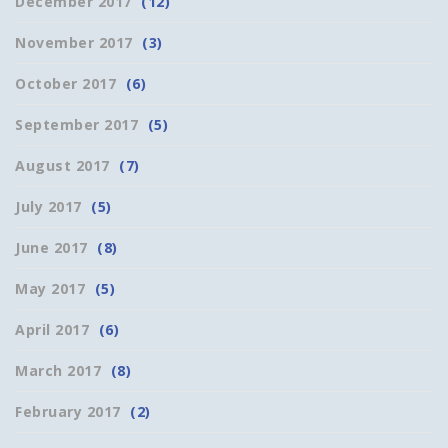
December 2017
(12)
November 2017
(3)
October 2017
(6)
September 2017
(5)
August 2017
(7)
July 2017
(5)
June 2017
(8)
May 2017
(5)
April 2017
(6)
March 2017
(8)
February 2017
(2)