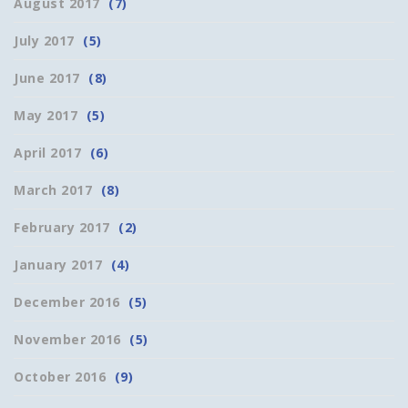
August 2017
(7)
July 2017
(5)
June 2017
(8)
May 2017
(5)
April 2017
(6)
March 2017
(8)
February 2017
(2)
January 2017
(4)
December 2016
(5)
November 2016
(5)
October 2016
(9)