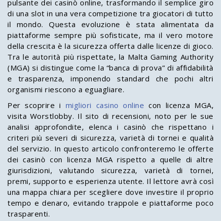
pulsante dei casinò online, trasformando il semplice giro
di una slot in una vera competizione tra giocatori di tutto
il mondo. Questa evoluzione è stata alimentata da
piattaforme sempre più sofisticate, ma il vero motore
della crescita è la sicurezza offerta dalle licenze di gioco.
Tra le autorità più rispettate, la Malta Gaming Authority
(MGA) si distingue come la “banca di prova” di affidabilità
e trasparenza, imponendo standard che pochi altri
organismi riescono a eguagliare.
Per scoprire i
migliori casino online
con licenza MGA,
visita Worstlobby. Il sito di recensioni, noto per le sue
analisi approfondite, elenca i casinò che rispettano i
criteri più severi di sicurezza, varietà di tornei e qualità
del servizio. In questo articolo confronteremo le offerte
dei casinò con licenza MGA rispetto a quelle di altre
giurisdizioni, valutando sicurezza, varietà di tornei,
premi, supporto e esperienza utente. Il lettore avrà così
una mappa chiara per scegliere dove investire il proprio
tempo e denaro, evitando trappole e piattaforme poco
trasparenti.