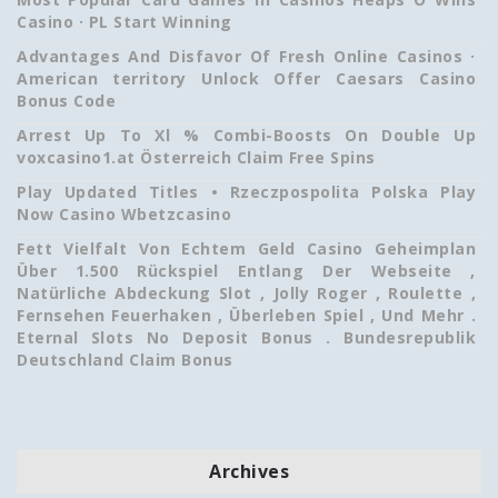
Casino · PL Start Winning
Advantages And Disfavor Of Fresh Online Casinos ·
American territory Unlock Offer Caesars Casino
Bonus Code
Arrest Up To Xl % Combi-Boosts On Double Up
voxcasino1.at Österreich Claim Free Spins
Play Updated Titles • Rzeczpospolita Polska Play
Now Casino Wbetzcasino
Fett Vielfalt Von Echtem Geld Casino Geheimplan
Über 1.500 Rückspiel Entlang Der Webseite ,
Natürliche Abdeckung Slot , Jolly Roger , Roulette ,
Fernsehen Feuerhaken , Überleben Spiel , Und Mehr .
Eternal Slots No Deposit Bonus . Bundesrepublik
Deutschland Claim Bonus
Archives