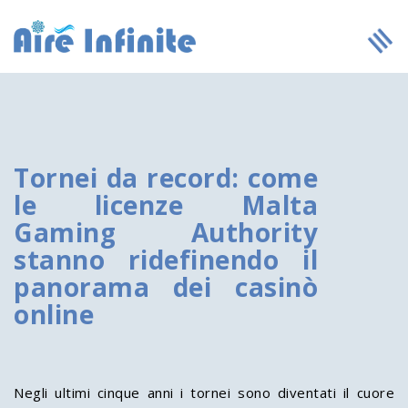
Tornei da record: come
le licenze Malta
Gaming Authority
stanno ridefinendo il
panorama dei casinò
online
Negli ultimi cinque anni i tornei sono diventati il cuore