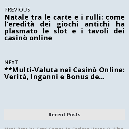
PREVIOUS
Natale tra le carte e i rulli: come
l’eredità dei giochi antichi ha
plasmato le slot e i tavoli dei
casinò online
NEXT
**Multi‑Valuta nei Casinò Online:
Verità, Inganni e Bonus de...
Recent Posts
Most Popular Card Games In Casinos Heaps O Wins