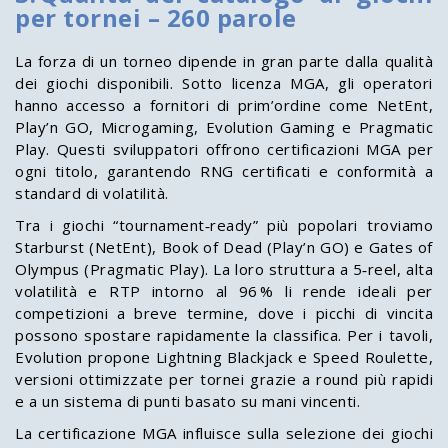
per tornei – 260 parole
La forza di un torneo dipende in gran parte dalla qualità
dei giochi disponibili. Sotto licenza MGA, gli operatori
hanno accesso a fornitori di prim’ordine come NetEnt,
Play’n GO, Microgaming, Evolution Gaming e Pragmatic
Play. Questi sviluppatori offrono certificazioni MGA per
ogni titolo, garantendo RNG certificati e conformità a
standard di volatilità.
Tra i giochi “tournament‑ready” più popolari troviamo
Starburst (NetEnt), Book of Dead (Play’n GO) e Gates of
Olympus (Pragmatic Play). La loro struttura a 5‑reel, alta
volatilità e RTP intorno al 96 % li rende ideali per
competizioni a breve termine, dove i picchi di vincita
possono spostare rapidamente la classifica. Per i tavoli,
Evolution propone Lightning Blackjack e Speed Roulette,
versioni ottimizzate per tornei grazie a round più rapidi
e a un sistema di punti basato su mani vincenti.
La certificazione MGA influisce sulla selezione dei giochi