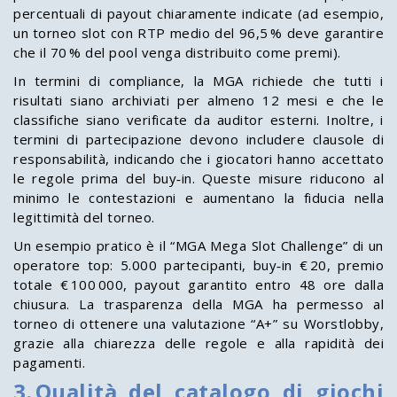
percentuali di payout chiaramente indicate (ad esempio,
un torneo slot con RTP medio del 96,5 % deve garantire
che il 70 % del pool venga distribuito come premi).
In termini di compliance, la MGA richiede che tutti i
risultati siano archiviati per almeno 12 mesi e che le
classifiche siano verificate da auditor esterni. Inoltre, i
termini di partecipazione devono includere clausole di
responsabilità, indicando che i giocatori hanno accettato
le regole prima del buy‑in. Queste misure riducono al
minimo le contestazioni e aumentano la fiducia nella
legittimità del torneo.
Un esempio pratico è il “MGA Mega Slot Challenge” di un
operatore top: 5.000 partecipanti, buy‑in € 20, premio
totale € 100 000, payout garantito entro 48 ore dalla
chiusura. La trasparenza della MGA ha permesso al
torneo di ottenere una valutazione “A+” su Worstlobby,
grazie alla chiarezza delle regole e alla rapidità dei
pagamenti.
3. Qualità del catalogo di giochi