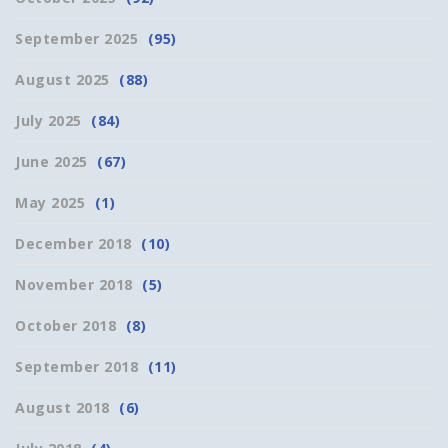
September 2025
(95)
August 2025
(88)
July 2025
(84)
June 2025
(67)
May 2025
(1)
December 2018
(10)
November 2018
(5)
October 2018
(8)
September 2018
(11)
August 2018
(6)