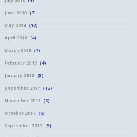
July 2018
(4)
June 2018
(7)
May 2018
(13)
April 2018
(4)
March 2018
(7)
February 2018
(4)
January 2018
(5)
December 2017
(12)
November 2017
(3)
October 2017
(6)
September 2017
(5)