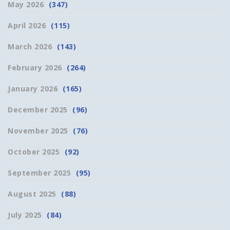
May 2026
(347)
April 2026
(115)
March 2026
(143)
February 2026
(264)
January 2026
(165)
December 2025
(96)
November 2025
(76)
October 2025
(92)
September 2025
(95)
August 2025
(88)
July 2025
(84)