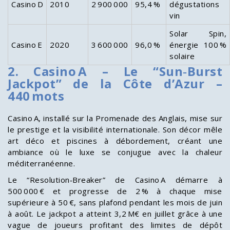
Casino D
2010
2 900 000
95,4 %
dégustations
vin
Solar Spin,
Casino E
2020
3 600 000
96,0 %
énergie 100 %
solaire
2. Casino A – Le “Sun‑Burst
Jackpot” de la Côte d’Azur –
440 mots
Casino A, installé sur la Promenade des Anglais, mise sur
le prestige et la visibilité internationale. Son décor mêle
art déco et piscines à débordement, créant une
ambiance où le luxe se conjugue avec la chaleur
méditerranéenne.
Le “Resolution‑Breaker” de Casino A démarre à
500 000 € et progresse de 2 % à chaque mise
supérieure à 50 €, sans plafond pendant les mois de juin
à août. Le jackpot a atteint 3,2 M€ en juillet grâce à une
vague de joueurs profitant des limites de dépôt