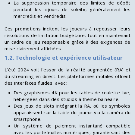
La suppression temporaire des limites de dépôt
pendant les « jours de soleil », généralement les
mercredis et vendredis.
Ces promotions incitent les joueurs à repousser leurs
résolutions de limitation budgétaire, tout en maintenant
un cadre de jeu responsable grâce à des exigences de
mise clairement affichées.
1.2. Technologie et expérience utilisateur
L’été 2024 voit l’essor de la réalité augmentée (RA) et
du streaming en direct. Les plateformes mobiles offrent
des interfaces fluides, avec :
Des graphismes 4K pour les tables de roulette live,
hébergées dans des studios à thème balnéaire.
Des jeux de slots intégrant la RA, où les symboles
apparaissent sur la table du joueur via la caméra du
smartphone.
Un système de paiement instantané compatible
avec les portefeuilles numériques, garantissant des