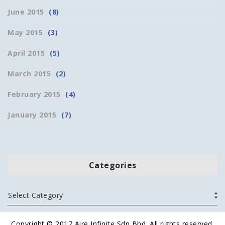
June 2015
(8)
May 2015
(3)
April 2015
(5)
March 2015
(2)
February 2015
(4)
January 2015
(7)
Categories
Copyright © 2017 Aire Infinite Sdn Bhd. All rights reserved.