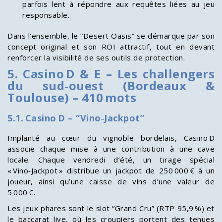
parfois lent à répondre aux requêtes liées au jeu
responsable.
Dans l’ensemble, le “Desert Oasis” se démarque par son
concept original et son ROI attractif, tout en devant
renforcer la visibilité de ses outils de protection.
5. Casino D & E – Les challengers
du sud‑ouest (Bordeaux &
Toulouse) – 410 mots
5.1. Casino D – “Vino‑Jackpot”
Implanté au cœur du vignoble bordelais, Casino D
associe chaque mise à une contribution à une cave
locale. Chaque vendredi d’été, un tirage spécial
« Vino‑Jackpot » distribue un jackpot de 250 000 € à un
joueur, ainsi qu’une caisse de vins d’une valeur de
5 000 €.
Les jeux phares sont le slot “Grand Cru” (RTP 95,9 %) et
le baccarat live, où les croupiers portent des tenues