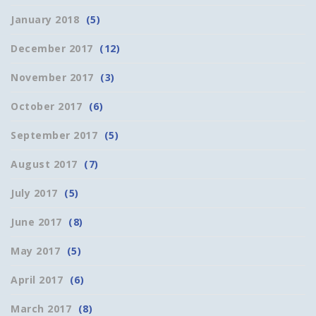
January 2018
(5)
December 2017
(12)
November 2017
(3)
October 2017
(6)
September 2017
(5)
August 2017
(7)
July 2017
(5)
June 2017
(8)
May 2017
(5)
April 2017
(6)
March 2017
(8)