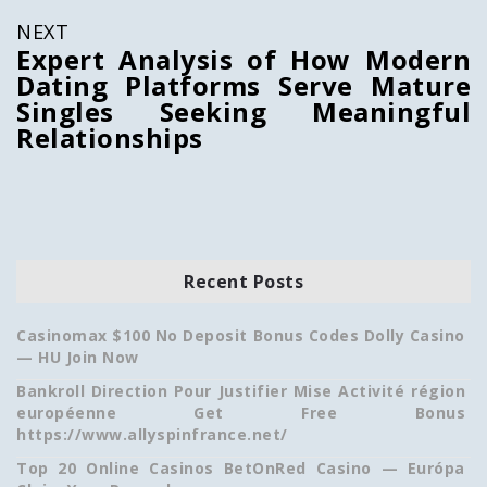
NEXT
Expert Analysis of How Modern
Dating Platforms Serve Mature
Singles Seeking Meaningful
Relationships
Recent Posts
Casinomax $100 No Deposit Bonus Codes Dolly Casino
— HU Join Now
Bankroll Direction Pour Justifier Mise Activité région
européenne Get Free Bonus
https://www.allyspinfrance.net/
Top 20 Online Casinos BetOnRed Casino — Európa