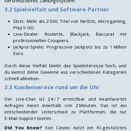
verschlüsseltes Zahlungssystem.
3.2 Spielvielfalt und Software‑Partner
Slots: Mehr als 2 000 Titel von NetEnt, Microgaming,
Play’n GO.
Live‑Dealer: Roulette, Blackjack, Baccarat mit
professionellen Croupiers.
Jackpot‑Spiele: Progressive Jackpots bis zu 1 Million
Euro.
Durch diese Vielfalt bleibt das Spielinteresse hoch, und
du kannst deine Gewinne aus verschiedenen Kategorien
schnell abheben.
3.3 Kundenservice rund um die Uhr
Der Live‑Chat ist 24 / 7 erreichbar und beantwortet
Anfragen meist innerhalb von 2 Minuten. Das ist ein
entscheidender Unterschied zu Plattformen, die nur
E‑Mail‑Support bieten.
Did You Know?
Xon Casino nutzt ein KI‑gestütztes