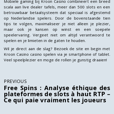
Mobiele gaming bij Kroon Casino combineert een breed
scala aan live dealer tafels, meer dan 500 slots en een
betrouwbaar betaalsysteem dat speciaal is afgestemd
op Nederlandse spelers. Door de bovenstaande tien
tips te volgen, maximaliseer je niet alleen je plezier,
maar ook je kansen op winst en een soepele
speelervaring. Vergeet niet om altijd verantwoord te
spelen en je limieten in de gaten te houden.
Wil je direct aan de slag? Bezoek de site en begin met
Kroon Casino casino spelen via je smartphone of tablet.
Veel speelplezier en moge de rollen je gunstig draaien!
PREVIOUS
Free Spins : Analyse éthique des
plateformes de slots à haut RTP –
Ce qui paie vraiment les joueurs