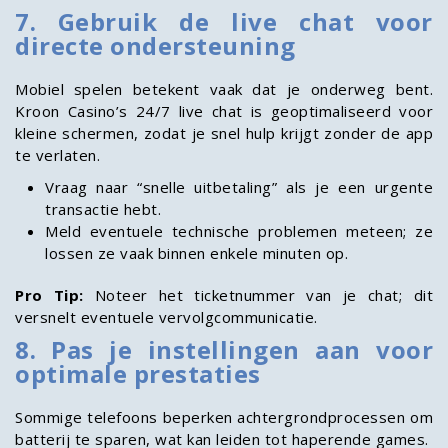
7. Gebruik de live chat voor
directe ondersteuning
Mobiel spelen betekent vaak dat je onderweg bent.
Kroon Casino’s 24/7 live chat is geoptimaliseerd voor
kleine schermen, zodat je snel hulp krijgt zonder de app
te verlaten.
Vraag naar “snelle uitbetaling” als je een urgente
transactie hebt.
Meld eventuele technische problemen meteen; ze
lossen ze vaak binnen enkele minuten op.
Pro Tip:
Noteer het ticketnummer van je chat; dit
versnelt eventuele vervolgcommunicatie.
8. Pas je instellingen aan voor
optimale prestaties
Sommige telefoons beperken achtergrondprocessen om
batterij te sparen, wat kan leiden tot haperende games.