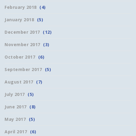
February 2018
(4)
January 2018
(5)
December 2017
(12)
November 2017
(3)
October 2017
(6)
September 2017
(5)
August 2017
(7)
July 2017
(5)
June 2017
(8)
May 2017
(5)
April 2017
(6)