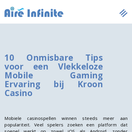
10 Onmisbare Tips
voor een Vlekkeloze
Mobile Gaming
Ervaring bij Kroon
Casino
Mobiele casinospellen winnen steeds meer aan
populariteit. Veel spelers zoeken een platform dat
soepel werkt op zowel iOS als Android, zonder