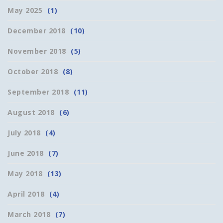
May 2025
(1)
December 2018
(10)
November 2018
(5)
October 2018
(8)
September 2018
(11)
August 2018
(6)
July 2018
(4)
June 2018
(7)
May 2018
(13)
April 2018
(4)
March 2018
(7)